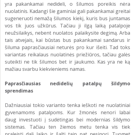
yra pakankamai nedideli, o šilumos poreikis nėra
nuolatinis. Kadangi šie gaminiai gali pakankamai greitai
sugeneruoti nemažą šilumos kiekį, kuris bus juntamas
vos tik juos užkūrus. Tačiau ji ilgą laiką patalpoje
neužsilaikys, nebent nuolatos palaikysite degimą. Arba
tais atvejais, kai būstas bus pakankamai sandarus ir
šiluma paprasčiausiai neturės pro kur išeiti. Tad toks
variantas reikalaus nuolatinės priežiūros, tačiau galės
suteikti ne tik šilumos bet ir jaukumo. Kas yra ne ką
mažiau svarbu kiekvieniems namas.
Paprasčiausias nedidelių patalpų šildymo
sprendimas
Dažniausiai tokio varianto tenka ieškoti ne nuolatiniai
gyvenamoms patalpoms. Kur žmonės nenori labai
daug investuoti į sudėtingas bei modernias šildymo
sistemas. Tačiau ten žiemos metu tenka vis tiek
praleisti dalį laiko ir šalti taip pat nesinori. Tuomet