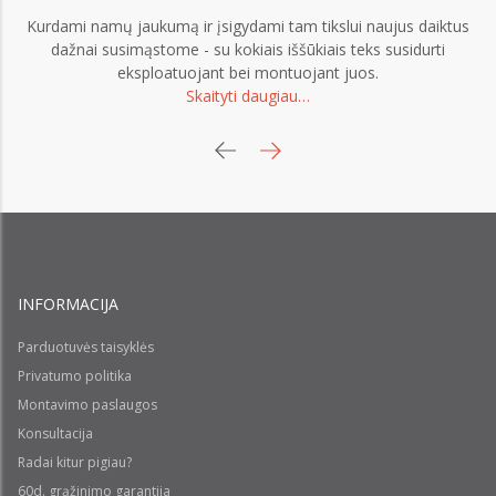
Kurdami namų jaukumą ir įsigydami tam tikslui naujus daiktus
dažnai susimąstome - su kokiais iššūkiais teks susidurti
eksploatuojant bei montuojant juos.
Skaityti daugiau…
INFORMACIJA
Parduotuvės taisyklės
Privatumo politika
Montavimo paslaugos
Konsultacija
Radai kitur pigiau?
60d. grąžinimo garantija