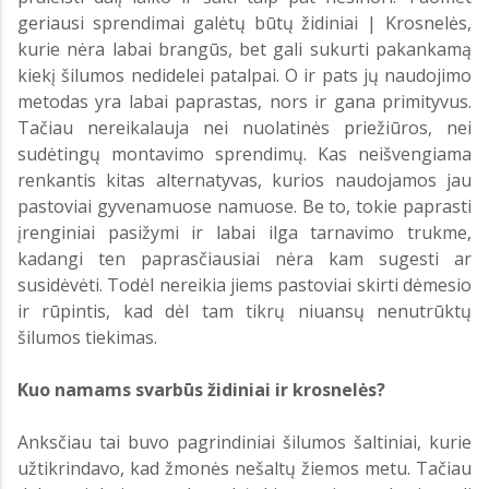
geriausi sprendimai galėtų būtų židiniai | Krosnelės,
kurie nėra labai brangūs, bet gali sukurti pakankamą
kiekį šilumos nedidelei patalpai. O ir pats jų naudojimo
metodas yra labai paprastas, nors ir gana primityvus.
Tačiau nereikalauja nei nuolatinės priežiūros, nei
sudėtingų montavimo sprendimų. Kas neišvengiama
renkantis kitas alternatyvas, kurios naudojamos jau
pastoviai gyvenamuose namuose. Be to, tokie paprasti
įrenginiai pasižymi ir labai ilga tarnavimo trukme,
kadangi ten paprasčiausiai nėra kam sugesti ar
susidėvėti. Todėl nereikia jiems pastoviai skirti dėmesio
ir rūpintis, kad dėl tam tikrų niuansų nenutrūktų
šilumos tiekimas.
Kuo namams svarbūs židiniai ir krosnelės?
Anksčiau tai buvo pagrindiniai šilumos šaltiniai, kurie
užtikrindavo, kad žmonės nešaltų žiemos metu. Tačiau