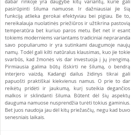
dabar rinkoje yra daugybė kitų variantų, kurie gali
pasirūpinti šiluma namuose. Ir dažniausiai jie šią
funkciją atlieka gerokai efektyviau bei pigiau. Be to,
nereikalauja nuolatinės priežiūros ir užtikrina pastovią
temperatūra bet kuriuo paros metu. Bet net ir esant
tokiems moderniems variantams tradiciniai nepraranda
savo populiarumo ir yra sutinkami daugumoje naujų
namų. Todėl gali kilti natūralus klausimas, kuo jie tokie
svarbūs, kad žmonės vis dar investuoja į jų įrengimą.
Pirmiausia galima būtų išskirti ne šilumą, o bendrą
interjero vaizdą. Kadangi dailus židinys tikrai gali
papuošti praktiškai kiekvienus namus. O prie to dar
reikėtų pridėti ir jaukumą, kurį suteikia degančios
malkos ir sklindanti šiluma. Būtent dėl šių aspektų
dauguma namuose nusprendžia turėti tokius gaminius.
Bet juos naudoja jau dėl kitų priežasčių, negu kad buvo
senesniais laikais.