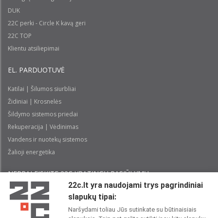
DUK
22C perki - Circle K kavą geri
22C TOP
Klientu atsiliepimai
EL. PARDUOTUVĖ
Katilai | Šilumos siurbliai
Židiniai | Krosnelės
Šildymo sistemos priedai
Rekuperacija | Vėdinimas
Vandens ir nuotekų sistemos
Žalioji energetika
NEPRALEISKITE 22С YPATINGŲ PASIŪLYMŲ:
22c.lt yra naudojami trys pagrindiniai
slapukų tipai:
Prenumeruoti
Naršydami toliau Jūs sutinkate su būtinaisiais