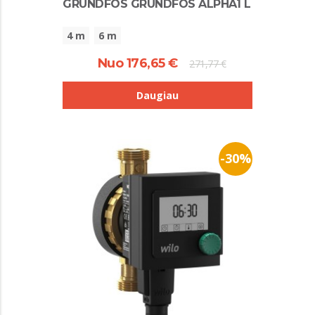
GRUNDFOS GRUNDFOS ALPHA1 L
4 m
6 m
Nuo 176,65 €
271,77 €
Daugiau
-30%