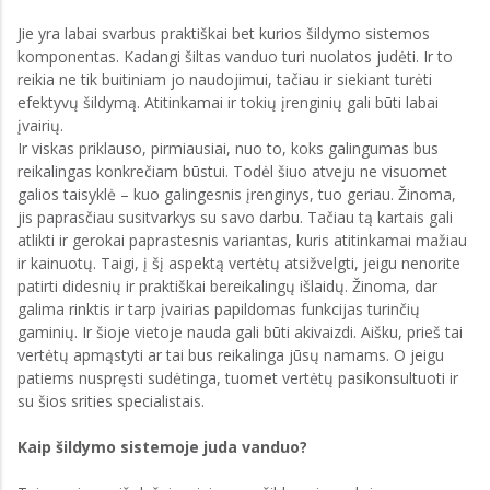
Jie yra labai svarbus praktiškai bet kurios šildymo sistemos
komponentas. Kadangi šiltas vanduo turi nuolatos judėti. Ir to
reikia ne tik buitiniam jo naudojimui, tačiau ir siekiant turėti
efektyvų šildymą. Atitinkamai ir tokių įrenginių gali būti labai
įvairių.
Ir viskas priklauso, pirmiausiai, nuo to, koks galingumas bus
reikalingas konkrečiam būstui. Todėl šiuo atveju ne visuomet
galios taisyklė – kuo galingesnis įrenginys, tuo geriau. Žinoma,
jis paprasčiau susitvarkys su savo darbu. Tačiau tą kartais gali
atlikti ir gerokai paprastesnis variantas, kuris atitinkamai mažiau
ir kainuotų. Taigi, į šį aspektą vertėtų atsižvelgti, jeigu nenorite
patirti didesnių ir praktiškai bereikalingų išlaidų. Žinoma, dar
galima rinktis ir tarp įvairias papildomas funkcijas turinčių
gaminių. Ir šioje vietoje nauda gali būti akivaizdi. Aišku, prieš tai
vertėtų apmąstyti ar tai bus reikalinga jūsų namams. O jeigu
patiems nuspręsti sudėtinga, tuomet vertėtų pasikonsultuoti ir
su šios srities specialistais.
Kaip šildymo sistemoje juda vanduo?