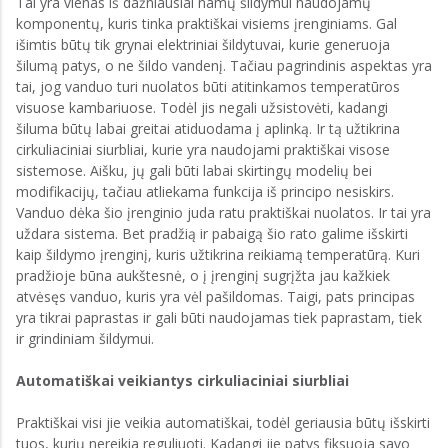
Tai yra vienas iš dažniausiai namų šildymui naudojamų
komponentų, kuris tinka praktiškai visiems įrenginiams. Gal
išimtis būtų tik grynai elektriniai šildytuvai, kurie generuoja
šilumą patys, o ne šildo vandenį. Tačiau pagrindinis aspektas yra
tai, jog vanduo turi nuolatos būti atitinkamos temperatūros
visuose kambariuose. Todėl jis negali užsistovėti, kadangi
šiluma būtų labai greitai atiduodama į aplinką. Ir tą užtikrina
cirkuliaciniai siurbliai, kurie yra naudojami praktiškai visose
sistemose. Aišku, jų gali būti labai skirtingų modelių bei
modifikacijų, tačiau atliekama funkcija iš principo nesiskirs.
Vanduo dėka šio įrenginio juda ratu praktiškai nuolatos. Ir tai yra
uždara sistema. Bet pradžią ir pabaigą šio rato galime išskirti
kaip šildymo įrenginį, kuris užtikrina reikiamą temperatūrą. Kuri
pradžioje būna aukštesnė, o į įrenginį sugrįžta jau kažkiek
atvėsęs vanduo, kuris yra vėl pašildomas. Taigi, pats principas
yra tikrai paprastas ir gali būti naudojamas tiek paprastam, tiek
ir grindiniam šildymui.
Automatiškai veikiantys cirkuliaciniai siurbliai
Praktiškai visi jie veikia automatiškai, todėl geriausia būtų išskirti
tuos, kurių nereikia reguliuoti. Kadangi jie patys fiksuoja savo