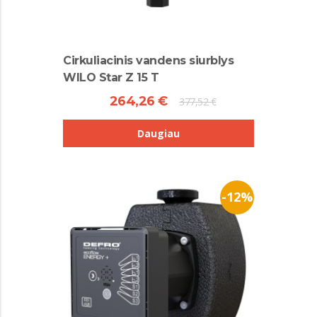
Cirkuliacinis vandens siurblys
WILO Star Z 15 T
264,26 €
377,52 €
Daugiau
-12%