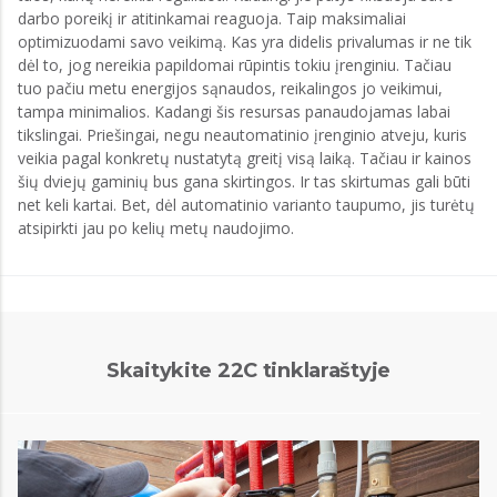
darbo poreikį ir atitinkamai reaguoja. Taip maksimaliai
optimizuodami savo veikimą. Kas yra didelis privalumas ir ne tik
dėl to, jog nereikia papildomai rūpintis tokiu įrenginiu. Tačiau
tuo pačiu metu energijos sąnaudos, reikalingos jo veikimui,
tampa minimalios. Kadangi šis resursas panaudojamas labai
tikslingai. Priešingai, negu neautomatinio įrenginio atveju, kuris
veikia pagal konkretų nustatytą greitį visą laiką. Tačiau ir kainos
šių dviejų gaminių bus gana skirtingos. Ir tas skirtumas gali būti
net keli kartai. Bet, dėl automatinio varianto taupumo, jis turėtų
atsipirkti jau po kelių metų naudojimo.
Skaitykite 22C tinklaraštyje