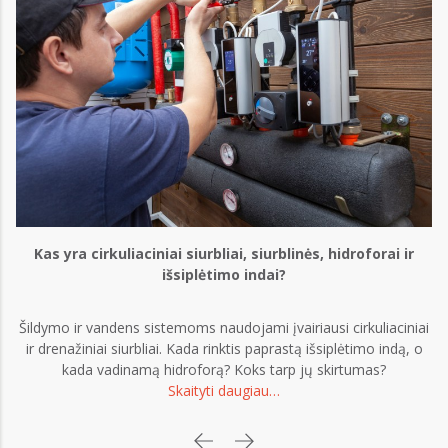
Kas yra cirkuliaciniai siurbliai, siurblinės, hidroforai ir
išsiplėtimo indai?
Šildymo ir vandens sistemoms naudojami įvairiausi cirkuliaciniai
ir drenažiniai siurbliai. Kada rinktis paprastą išsiplėtimo indą, o
kada vadinamą hidroforą? Koks tarp jų skirtumas?
Skaityti daugiau…