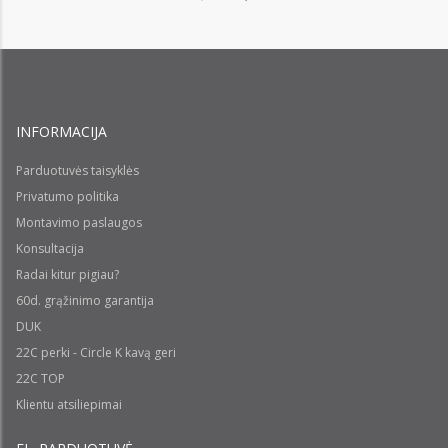
INFORMACIJA
Parduotuvės taisyklės
Privatumo politika
Montavimo paslaugos
Konsultacija
Radai kitur pigiau?
60d. grąžinimo garantija
DUK
22C perki - Circle K kavą geri
22C TOP
Klientu atsiliepimai