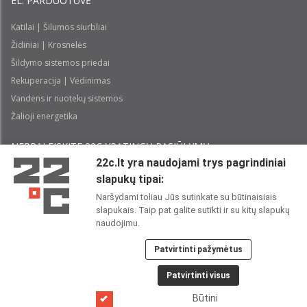
EL. PARDUOTUVĖ
Katilai | Šilumos siurbliai
Židiniai | Krosnelės
Šildymo sistemos priedai
Rekuperacija | Vėdinimas
Vandens ir nuotekų sistemos
Žalioji energetika
NEPRALEISKITE 22С YPATINGŲ PASIŪLYMŲ:
22c.lt yra naudojami trys pagrindiniai
slapukų tipai:
Prenumeruoti
Naršydami toliau Jūs sutinkate su būtinaisiais
slapukais. Taip pat galite sutikti ir su kitų slapukų
Perskaičiau ir sutinku su 22C
Privatumo politika
naudojimu.
Patvirtinti pažymėtus
22C SOCIALINIUOSE TINKLUOSE:
Patvirtinti visus
Būtini