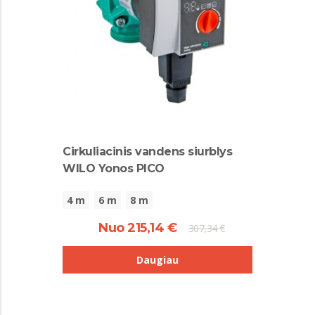
Cirkuliacinis vandens siurblys
WILO Yonos PICO
4 m
6 m
8 m
Nuo 215,14 €
307,34 €
Daugiau