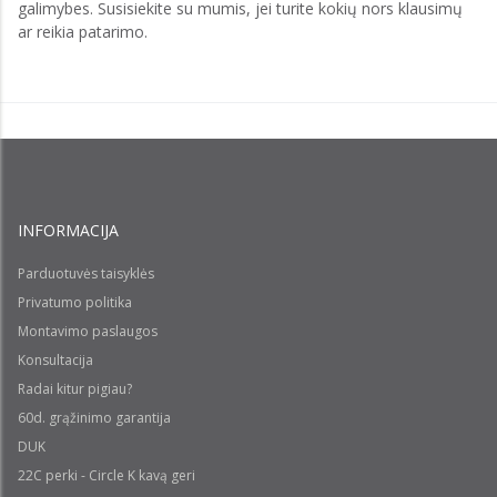
galimybes. Susisiekite su mumis, jei turite kokių nors klausimų
ar reikia patarimo.
INFORMACIJA
Parduotuvės taisyklės
Privatumo politika
Montavimo paslaugos
Konsultacija
Radai kitur pigiau?
60d. grąžinimo garantija
DUK
22C perki - Circle K kavą geri