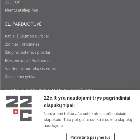
22C TOP
Klientu atsiliepimai
EL. PARDUOTUVĖ
Katilai | Šilumos siurbliai
Židiniai | Krosnelės
Šildymo sistemos priedai
Rekuperacija | Vėdinimas
Vandens ir nuotekų sistemos
Žalioji energetika
NEPRALEISKITE 22С YPATINGŲ PASIŪLYMŲ:
22c.lt yra naudojami trys pagrindiniai
slapukų tipai:
Prenumeruoti
Naršydami toliau Jūs sutinkate su būtinaisiais
slapukais. Taip pat galite sutikti ir su kitų slapukų
Perskaičiau ir sutinku su 22C
Privatumo politika
naudojimu.
Patvirtinti pažymėtus