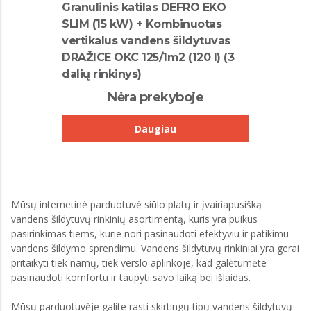
Granulinis katilas DEFRO EKO
SLIM (15 kW) + Kombinuotas
vertikalus vandens šildytuvas
DRAŽICE OKC 125/1m2 (120 l) (3
dalių rinkinys)
Nėra prekyboje
Daugiau
Mūsų internetinė parduotuvė siūlo platų ir įvairiapusišką
vandens šildytuvų rinkinių asortimentą, kuris yra puikus
pasirinkimas tiems, kurie nori pasinaudoti efektyviu ir patikimu
vandens šildymo sprendimu. Vandens šildytuvų rinkiniai yra gerai
pritaikyti tiek namų, tiek verslo aplinkoje, kad galėtumėte
pasinaudoti komfortu ir taupyti savo laiką bei išlaidas.
Mūsų parduotuvėje galite rasti skirtingų tipų vandens šildytuvų