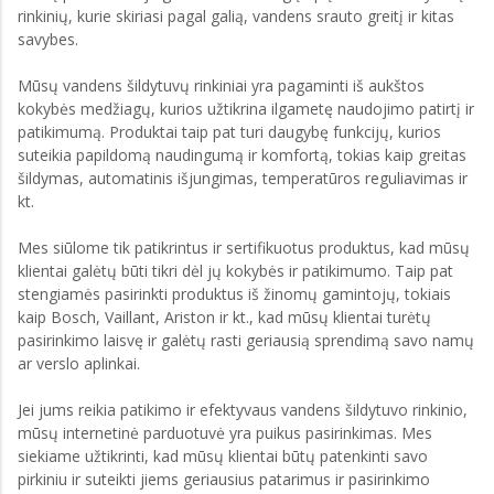
rinkinių, kurie skiriasi pagal galią, vandens srauto greitį ir kitas
savybes.
Mūsų vandens šildytuvų rinkiniai yra pagaminti iš aukštos
kokybės medžiagų, kurios užtikrina ilgametę naudojimo patirtį ir
patikimumą. Produktai taip pat turi daugybę funkcijų, kurios
suteikia papildomą naudingumą ir komfortą, tokias kaip greitas
šildymas, automatinis išjungimas, temperatūros reguliavimas ir
kt.
Mes siūlome tik patikrintus ir sertifikuotus produktus, kad mūsų
klientai galėtų būti tikri dėl jų kokybės ir patikimumo. Taip pat
stengiamės pasirinkti produktus iš žinomų gamintojų, tokiais
kaip Bosch, Vaillant, Ariston ir kt., kad mūsų klientai turėtų
pasirinkimo laisvę ir galėtų rasti geriausią sprendimą savo namų
ar verslo aplinkai.
Jei jums reikia patikimo ir efektyvaus vandens šildytuvo rinkinio,
mūsų internetinė parduotuvė yra puikus pasirinkimas. Mes
siekiame užtikrinti, kad mūsų klientai būtų patenkinti savo
pirkiniu ir suteikti jiems geriausius patarimus ir pasirinkimo