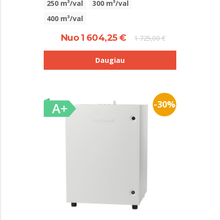
250 m³/val
300 m³/val
400 m³/val
Nuo 1 604,25 €
1 725,00 €
Daugiau
-30%