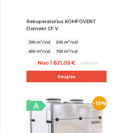
Rekuperatorius KOMFOVENT
Domekt CF V
200 m³/val
300 m³/val
400 m³/val
700 m³/val
Nuo 1 821,05 €
2 601,50 €
Daugiau
-15%