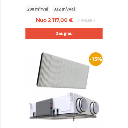
200 m³/val
332 m³/val
Nuo 2 117,00 €
2 490,00 €
Daugiau
-15%