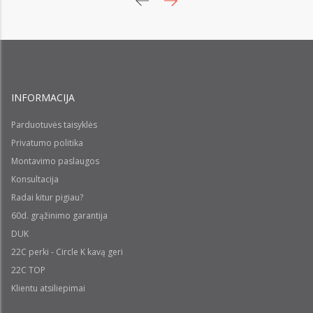
INFORMACIJA
Parduotuvės taisyklės
Privatumo politika
Montavimo paslaugos
Konsultacija
Radai kitur pigiau?
60d. grąžinimo garantija
DUK
22C perki - Circle K kavą geri
22C TOP
Klientu atsiliepimai