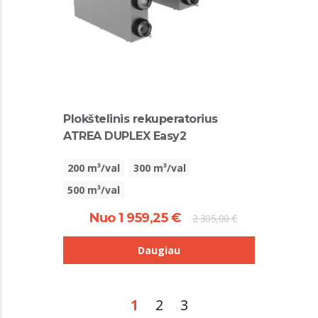
Plokštelinis rekuperatorius
ATREA DUPLEX Easy2
200 m³/val
300 m³/val
500 m³/val
Nuo 1 959,25 €
2 305,00 €
Daugiau
1
2
3