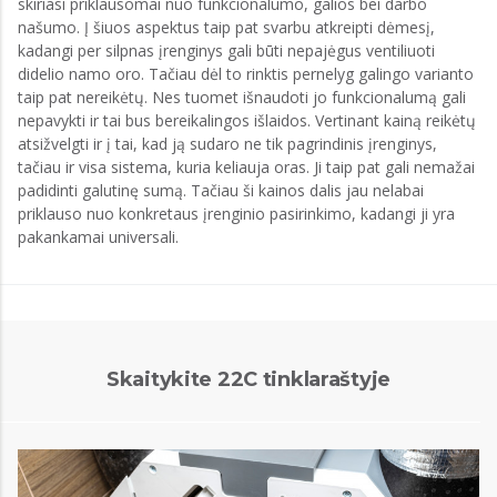
skiriasi priklausomai nuo funkcionalumo, galios bei darbo
našumo. Į šiuos aspektus taip pat svarbu atkreipti dėmesį,
kadangi per silpnas įrenginys gali būti nepajėgus ventiliuoti
didelio namo oro. Tačiau dėl to rinktis pernelyg galingo varianto
taip pat nereikėtų. Nes tuomet išnaudoti jo funkcionalumą gali
nepavykti ir tai bus bereikalingos išlaidos. Vertinant kainą reikėtų
atsižvelgti ir į tai, kad ją sudaro ne tik pagrindinis įrenginys,
tačiau ir visa sistema, kuria keliauja oras. Ji taip pat gali nemažai
padidinti galutinę sumą. Tačiau ši kainos dalis jau nelabai
priklauso nuo konkretaus įrenginio pasirinkimo, kadangi ji yra
pakankamai universali.
Skaitykite 22C tinklaraštyje