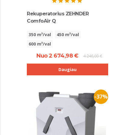
Rekuperatorius ZEHNDER
ComfoAir Q
350 m³/val
450 m³/val
600 m³/val
Nuo 2 674,98 €
4 246,00 €
Daugiau
-37%