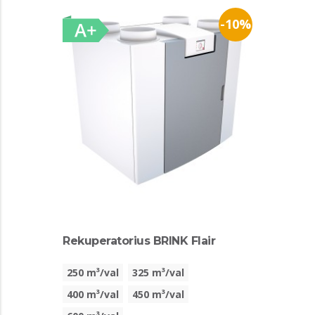
-10%
Rekuperatorius BRINK Flair
250 m³/val
325 m³/val
400 m³/val
450 m³/val