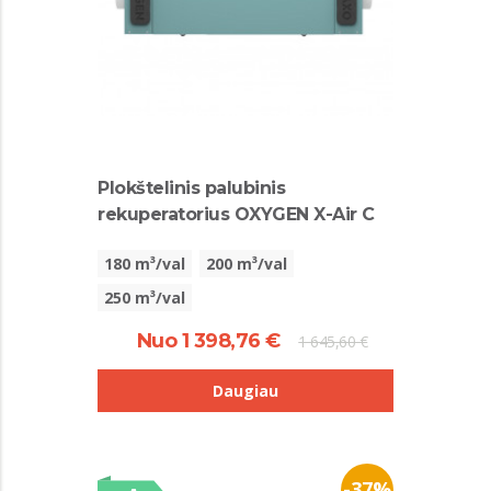
Plokštelinis palubinis
rekuperatorius OXYGEN X-Air C
180 m³/val
200 m³/val
250 m³/val
Nuo 1 398,76 €
1 645,60 €
Daugiau
-37%