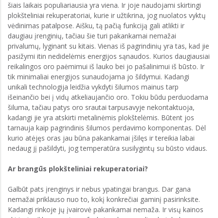
šiais laikais populiariausia yra viena. Ir joje naudojami skirtingi
plokšteliniai rekuperatoriai, kurie ir užtikrina, jog nuolatos vyktų
vėdinimas patalpose. Aišku, tą pačią funkciją gali atlikti ir
daugiau įrenginių, tačiau šie turi pakankamai nemažai
privalumų, lyginant su kitais. Vienas iš pagrindinių yra tas, kad jie
pasižymi itin nedidelėmis energijos sąnaudos. Kurios daugiausiai
reikalingos oro paėmimui iš lauko bei jo pašalinimui iš būsto. Ir
tik minimaliai energijos sunaudojama jo šildymui. Kadangi
unikali technologija leidžia vykdyti šilumos mainus tarp
išeinančio bei į vidų atkeliaujančio oro. Tokiu būdu perduodama
šiluma, tačiau patys oro srautai tarpusavyje nekontaktuoja,
kadangi jie yra atskirti metalinėmis plokštelėmis. Būtent jos
tarnauja kaip pagrindinis šilumos perdavimo komponentas. Dėl
kurio atėjęs oras jau būna pakankamai įšilęs ir tereikia labai
nedaug jį pašildyti, jog temperatūra susilygintų su būsto vidaus.
Ar brangūs plokšteliniai rekuperatoriai?
Galbūt pats įrenginys ir nebus ypatingai brangus. Dar gana
nemažai priklauso nuo to, kokį konkrečiai gaminį pasirinksite.
Kadangi rinkoje jų įvairovė pakankamai nemaža. Ir visų kainos