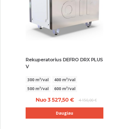
Rekuperatorius DEFRO DRX PLUS
V
300 m³/val
400 m³/val
500 m³/val
600 m³/val
Nuo 3 527,50 €
4 150,00 €
Daugiau