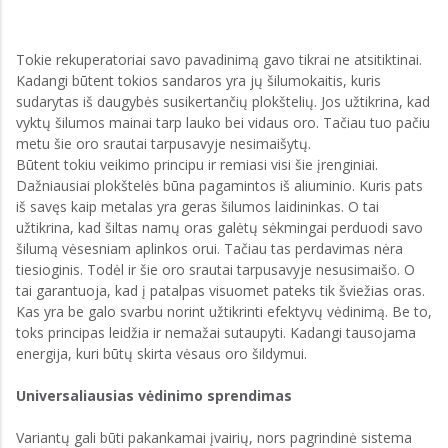
Tokie rekuperatoriai savo pavadinimą gavo tikrai ne atsitiktinai.
Kadangi būtent tokios sandaros yra jų šilumokaitis, kuris
sudarytas iš daugybės susikertančių plokštelių. Jos užtikrina, kad
vyktų šilumos mainai tarp lauko bei vidaus oro. Tačiau tuo pačiu
metu šie oro srautai tarpusavyje nesimaišytų.
Būtent tokiu veikimo principu ir remiasi visi šie įrenginiai.
Dažniausiai plokštelės būna pagamintos iš aliuminio. Kuris pats
iš savęs kaip metalas yra geras šilumos laidininkas. O tai
užtikrina, kad šiltas namų oras galėtų sėkmingai perduodi savo
šilumą vėsesniam aplinkos orui. Tačiau tas perdavimas nėra
tiesioginis. Todėl ir šie oro srautai tarpusavyje nesusimaišo. O
tai garantuoja, kad į patalpas visuomet pateks tik šviežias oras.
Kas yra be galo svarbu norint užtikrinti efektyvų vėdinimą. Be to,
toks principas leidžia ir nemažai sutaupyti. Kadangi tausojama
energija, kuri būtų skirta vėsaus oro šildymui.
Universaliausias vėdinimo sprendimas
Variantų gali būti pakankamai įvairių, nors pagrindinė sistema