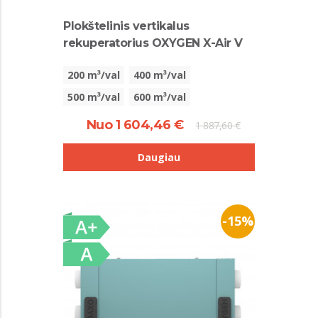
Plokštelinis vertikalus
rekuperatorius OXYGEN X-Air V
200 m³/val
400 m³/val
500 m³/val
600 m³/val
Nuo 1 604,46 €
1 887,60 €
Daugiau
-15%