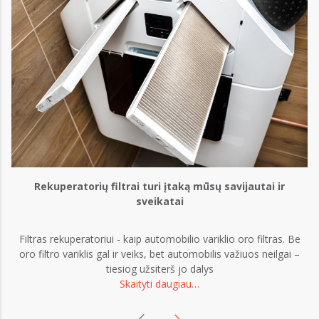
Rekuperatorių filtrai turi įtaką mūsų savijautai ir
sveikatai
s
Filtras rekuperatoriui - kaip automobilio variklio oro filtras. Be
oro filtro variklis gal ir veiks, bet automobilis važiuos neilgai –
tiesiog užsiterš jo dalys
Skaityti daugiau…