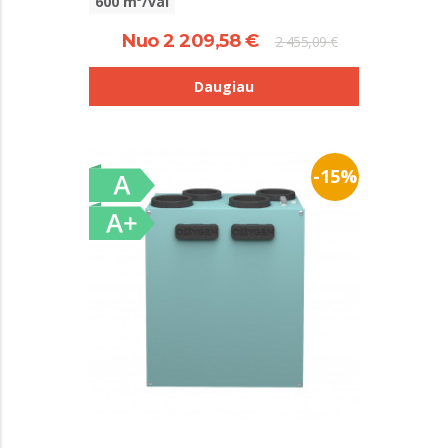
600 m³/val
Nuo 2 209,58 €
2 455,09 €
Daugiau
-15%