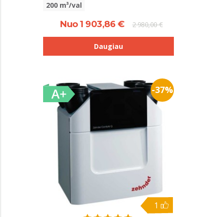
200 m³/val
Nuo 1 903,86 €
2 980,00 €
Daugiau
-37%
1