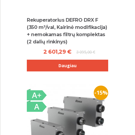
Rekuperatorius DEFRO DRX F
(350 m³/val, Kairinė modifikacija)
+ nemokamas filtrų komplektas
(2 dalių rinkinys)
2 601,29 €
3 095,00 €
Daugiau
-15%