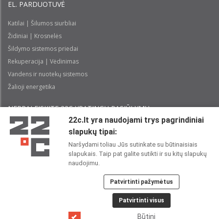
EL. PARDUOTUVĖ
Katilai | Šilumos siurbliai
Židiniai | Krosnelės
Šildymo sistemos priedai
Rekuperacija | Vėdinimas
Vandens ir nuotekų sistemos
Žalioji energetika
NEPRALEISKITE 22С YPATINGŲ PASIŪLYMŲ:
22c.lt yra naudojami trys pagrindiniai
slapukų tipai:
Prenumeruoti
Naršydami toliau Jūs sutinkate su būtinaisiais
slapukais. Taip pat galite sutikti ir su kitų slapukų
Perskaičiau ir sutinku su 22C
Privatumo politika
naudojimu.
Patvirtinti pažymėtus
22C SOCIALINIUOSE TINKLUOSE:
Patvirtinti visus
Būtini