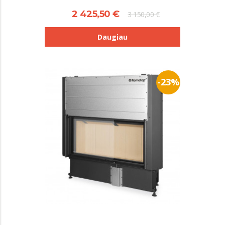
2 425,50 €
3 150,00 €
Daugiau
-23%