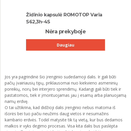
Židinio kapsulė ROMOTOP Varia
S62,3h-4S
Nėra prekyboje
Daugiau
Jos yra pagrindinė šio įrenginio sudedamoji dalis. Ir gali būti
pačių įvairiausių tipų, priklausomai nuo kiekvieno asmeninių
poreikių, norų bei interjero sprendimų. Kadangi gali būti tiek ir
pastatomos, tiek ir įmontuojamas jau į esamą arba planuojamą
namų erdvę.
O tai užtikrina, kad didžioji dalis įrenginio nebus matoma iš
išorės bei tuo pačiu neužims daug vietos ir nesumažins
kambario erdvės. Todėl matysite tik tą vietą, kur bus dedamos
malkos ir vyks degimo procesas. Visa kita dalis bus paslėpta