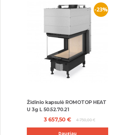
-23%
Židinio kapsulė ROMOTOP HEAT
U 3g L 50.52.70.21
3 657,50 €
4 750,00 €
Daugiau