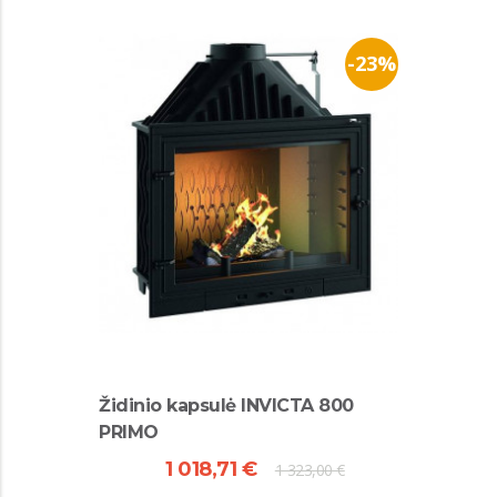
-23%
Židinio kapsulė INVICTA 800
PRIMO
1 018,71 €
1 323,00 €