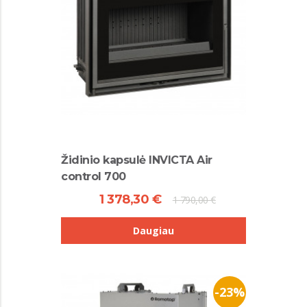
Židinio kapsulė INVICTA Air
control 700
1 378,30 €
1 790,00 €
Daugiau
-23%