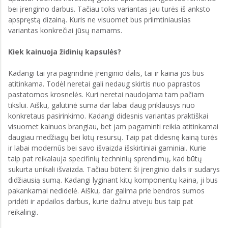
bei įrengimo darbus. Tačiau toks variantas jau turės iš anksto
apspręstą dizainą. Kuris ne visuomet bus priimtiniausias
variantas konkrečiai jūsų namams.
Kiek kainuoja židinių kapsulės?
Kadangi tai yra pagrindinė įrenginio dalis, tai ir kaina jos bus
atitinkama. Todėl neretai gali nedaug skirtis nuo paprastos
pastatomos krosnelės. Kuri neretai naudojama tam pačiam
tikslui. Aišku, galutinė suma dar labai daug priklausys nuo
konkretaus pasirinkimo. Kadangi didesnis variantas praktiškai
visuomet kainuos brangiau, bet jam pagaminti reikia atitinkamai
daugiau medžiagų bei kitų resursų. Taip pat didesnę kainą turės
ir labai modernūs bei savo išvaizda išskirtiniai gaminiai. Kurie
taip pat reikalauja specifinių techninių sprendimų, kad būtų
sukurta unikali išvaizda. Tačiau būtent ši įrenginio dalis ir sudarys
didžiausią sumą. Kadangi lyginant kitų komponentų kaina, ji bus
pakankamai nedidelė. Aišku, dar galima prie bendros sumos
pridėti ir apdailos darbus, kurie dažnu atveju bus taip pat
reikalingi.