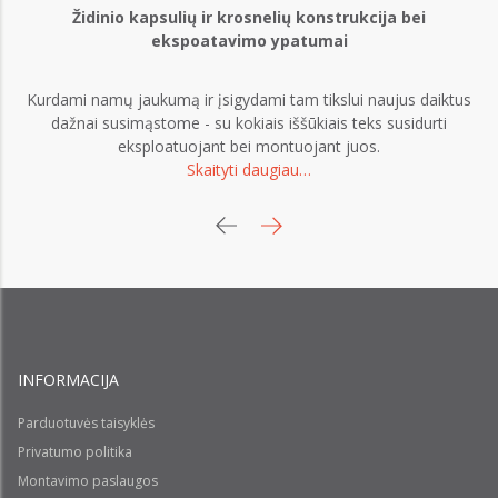
Židinio kapsulių ir krosnelių konstrukcija bei
ekspoatavimo ypatumai
Kurdami namų jaukumą ir įsigydami tam tikslui naujus daiktus
dažnai susimąstome - su kokiais iššūkiais teks susidurti
eksploatuojant bei montuojant juos.
Skaityti daugiau…
INFORMACIJA
Parduotuvės taisyklės
Privatumo politika
Montavimo paslaugos