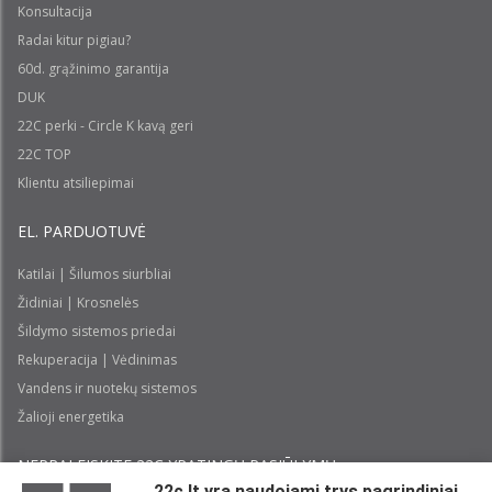
Konsultacija
Radai kitur pigiau?
60d. grąžinimo garantija
DUK
22C perki - Circle K kavą geri
22C TOP
Klientu atsiliepimai
EL. PARDUOTUVĖ
Katilai | Šilumos siurbliai
Židiniai | Krosnelės
Šildymo sistemos priedai
Rekuperacija | Vėdinimas
Vandens ir nuotekų sistemos
Žalioji energetika
NEPRALEISKITE 22С YPATINGŲ PASIŪLYMŲ:
22c.lt yra naudojami trys pagrindiniai