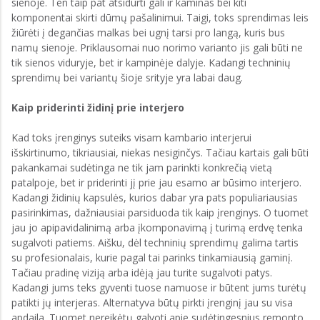
sienoje. Ten taip pat atsidurti gali ir kaminas bei kiti
komponentai skirti dūmų pašalinimui. Taigi, toks sprendimas leis
žiūrėti į degančias malkas bei ugnį tarsi pro langą, kuris bus
namų sienoje. Priklausomai nuo norimo varianto jis gali būti ne
tik sienos viduryje, bet ir kampinėje dalyje. Kadangi techninių
sprendimų bei variantų šioje srityje yra labai daug.
Kaip priderinti židinį prie interjero
Kad toks įrenginys suteiks visam kambario interjerui
išskirtinumo, tikriausiai, niekas nesiginčys. Tačiau kartais gali būti
pakankamai sudėtinga ne tik jam parinkti konkrečią vietą
patalpoje, bet ir priderinti jį prie jau esamo ar būsimo interjero.
Kadangi židinių kapsulės, kurios dabar yra pats populiariausias
pasirinkimas, dažniausiai parsiduoda tik kaip įrenginys. O tuomet
jau jo apipavidalinimą arba įkomponavimą į turimą erdvę tenka
sugalvoti patiems. Aišku, dėl techninių sprendimų galima tartis
su profesionalais, kurie pagal tai parinks tinkamiausią gaminį.
Tačiau pradinę viziją arba idėją jau turite sugalvoti patys.
Kadangi jums teks gyventi tuose namuose ir būtent jums turėtų
patikti jų interjeras. Alternatyva būtų pirkti įrenginį jau su visa
apdaila. Tuomet nereikėtų galvoti apie sudėtingesnius remonto