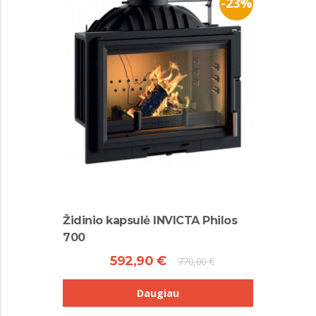
-23%
Židinio kapsulė INVICTA Philos
700
592,90 €
770,00 €
Daugiau