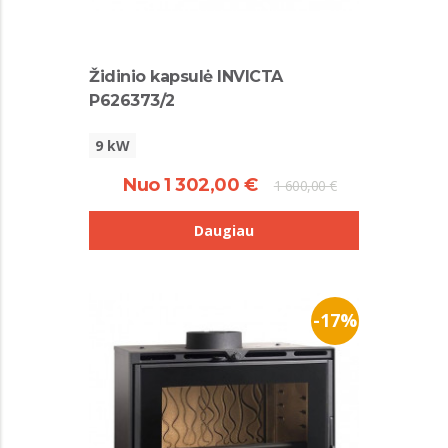
Židinio kapsulė INVICTA
P626373/2
9 kW
Nuo 1 302,00 €
1 600,00 €
Daugiau
-17%