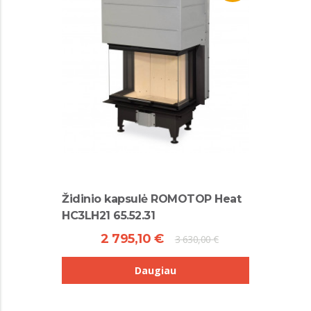
Židinio kapsulė ROMOTOP Heat
HC3LH21 65.52.31
2 795,10 €
3 630,00 €
Daugiau