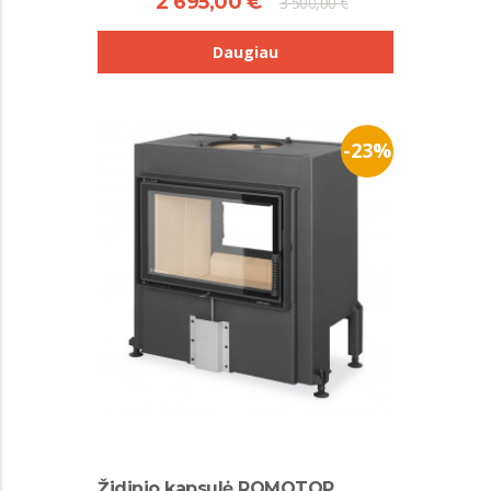
2 695,00 €
3 500,00 €
Daugiau
-23%
Židinio kapsulė ROMOTOP