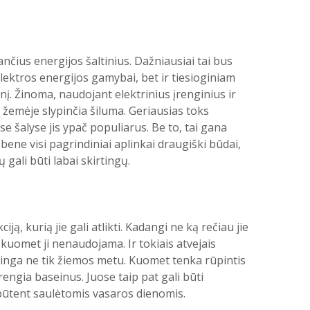
nčius energijos šaltinius. Dažniausiai tai bus
lektros energijos gamybai, bet ir tiesioginiam
enį. Žinoma, naudojant elektrinius įrenginius ir
i žemėje slypinčia šiluma. Geriausias toks
 šalyse jis ypač populiarus. Be to, tai gana
 bene visi pagrindiniai aplinkai draugiški būdai,
gali būti labai skirtingų.
ą, kurią jie gali atlikti. Kadangi ne ką rečiau jie
 kuomet ji nenaudojama. Ir tokiais atvejais
udinga ne tik žiemos metu. Kuomet tenka rūpintis
engia baseinus. Juose taip pat gali būti
 būtent saulėtomis vasaros dienomis.