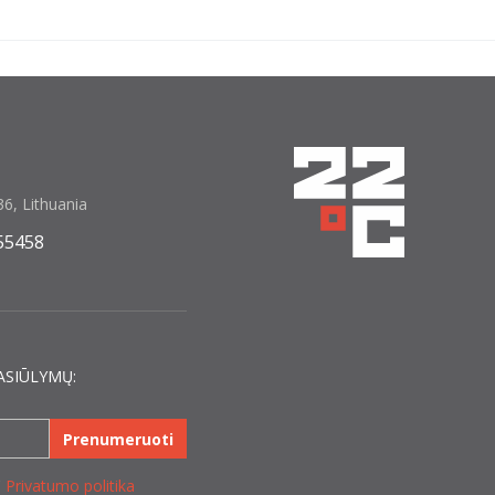
6, Lithuania
55458
ASIŪLYMŲ:
Prenumeruoti
C
Privatumo politika