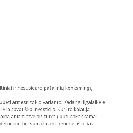
ltiniai ir nesusidaro pašalinių kenksmingų
ubėti atmesti tokio varianto. Kadangi ilgalaikėje
 yra savotiška investicija. Kuri reikalauja
 kaina abiem atvejais turėtų būti pakankamai
modernesne bei sumažinant bendras išlaidas