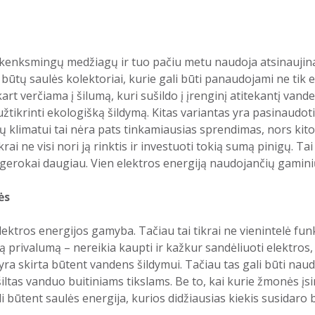
ta kenksmingų medžiagų ir tuo pačiu metu naudoja atsinaujina
ūtų saulės kolektoriai, kurie gali būti panaudojami ne tik e
art verčiama į šilumą, kuri sušildo į įrenginį atitekantį vand
užtikrinti ekologišką šildymą. Kitas variantas yra pasinaudot
klimatui tai nėra pats tinkamiausias sprendimas, nors kitose
i ne visi nori ją rinktis ir investuoti tokią sumą pinigų. Tai
a gerokai daugiau. Vien elektros energiją naudojančių gaminių 
ės
tros energijos gamyba. Tačiau tai tikrai ne vienintelė funkcij
 privalumą – nereikia kaupti ir kažkur sandėliuoti elektros,
a yra skirta būtent vandens šildymui. Tačiau tas gali būti na
tas vanduo buitiniams tikslams. Be to, kai kurie žmonės įsir
i būtent saulės energija, kurios didžiausias kiekis susidaro