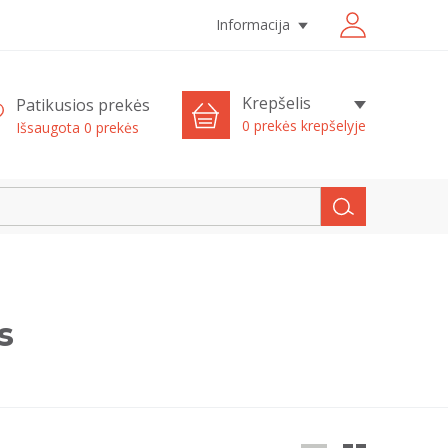
Informacija
Krepšelis
Patikusios prekės
0 prekės krepšelyje
Išsaugota
0
prekės
s