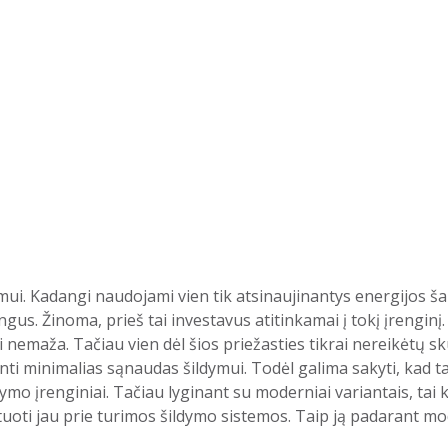
mui. Kadangi naudojami vien tik atsinaujinantys energijos ša
us. Žinoma, prieš tai investavus atitinkamai į tokį įrenginį.
 nemaža. Tačiau vien dėl šios priežasties tikrai nereikėtų sk
rinti minimalias sąnaudas šildymui. Todėl galima sakyti, kad tai
ymo įrenginiai. Tačiau lyginant su moderniai variantais, tai
ontuoti jau prie turimos šildymo sistemos. Taip ją padarant 