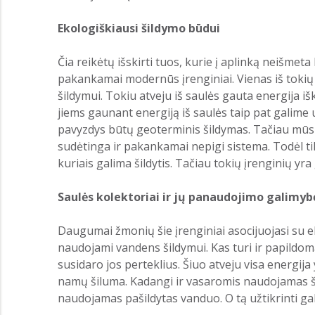
Ekologiškiausi šildymo būdui
Čia reikėtų išskirti tuos, kurie į aplinką neišme
pakankamai modernūs įrenginiai. Vienas iš tokių b
šildymui. Tokiu atveju iš saulės gauta energija išk
jiems gaunant energiją iš saulės taip pat galime 
pavyzdys būtų geoterminis šildymas. Tačiau mūsų 
sudėtinga ir pakankamai nepigi sistema. Todėl tikra
kuriais galima šildytis. Tačiau tokių įrenginių yr
Saulės kolektoriai ir jų panaudojimo galimyb
Daugumai žmonių šie įrenginiai asocijuojasi su elek
naudojami vandens šildymui. Kas turi ir papildomą
susidaro jos perteklius. Šiuo atveju visa energij
namų šiluma. Kadangi ir vasaromis naudojamas šil
naudojamas pašildytas vanduo. O tą užtikrinti gal