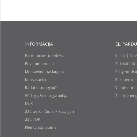
INFORMACIJA
EL. PARD
Parduotuvės taisyklės
Katilai | Šil
Privatumo politika
Židiniai | K
Montavimo paslaugos
Šildymo sis
Konsultacija
Rekuperacij
Radai kitur pigiau?
Vandens ir 
60d. grąžinimo garantija
Žalioji energ
DUK
22C perki - Circle K kavą geri
22C TOP
Klientu atsiliepimai