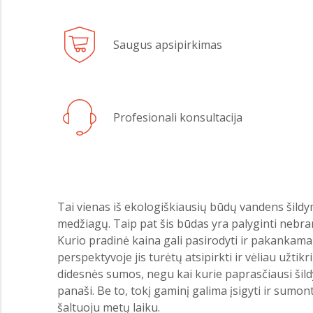
Saugus apsipirkimas
Profesionali konsultacija
Tai vienas iš ekologiškiausių būdų vandens šildy
medžiagų. Taip pat šis būdas yra palyginti nebrang
Kurio pradinė kaina gali pasirodyti ir pakankamai
perspektyvoje jis turėtų atsipirkti ir vėliau užtik
didesnės sumos, negu kai kurie paprasčiausi šild
panaši. Be to, tokį gaminį galima įsigyti ir sum
šaltuoju metų laiku.