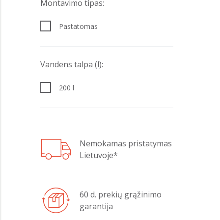
Montavimo tipas:
Pastatomas
Vandens talpa (l):
200 l
Nemokamas pristatymas
Lietuvoje*
60 d. prekių grąžinimo
garantija