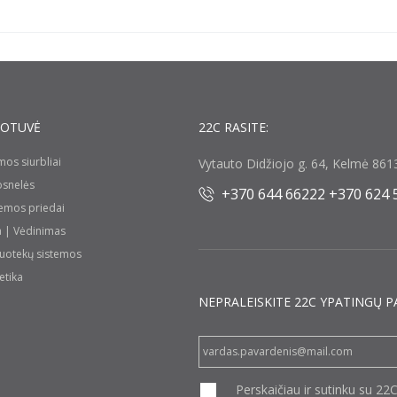
UOTUVĖ
22C RASITE:
umos siurbliai
Vytauto Didžiojo g. 64, Kelmė 8613
rosnelės
+370 644 66222 +370 624 
temos priedai
a | Vėdinimas
nuotekų sistemos
etika
NEPRALEISKITE 22С YPATINGŲ P
Perskaičiau ir sutinku su 22