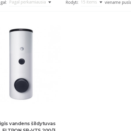
Pagal perkamiausia
15 items
gal:
Rodyti:
viename pusl
igis vandens šildytuvas
L ELTRON SB-VTS 200/3