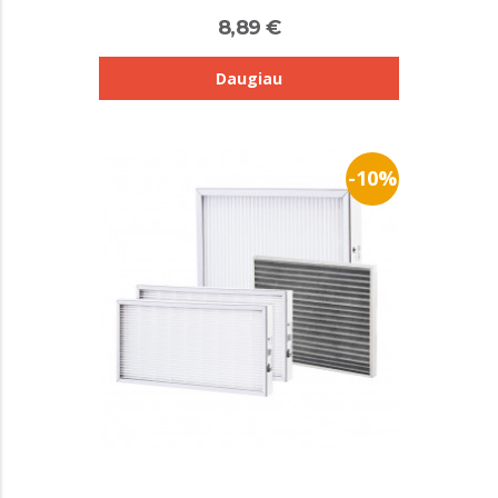
8,89 €
Daugiau
-10%