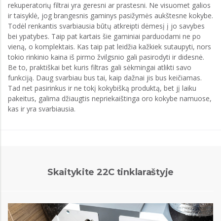
rekuperatorių filtrai yra geresni ar prastesni. Ne visuomet galios
ir taisyklė, jog brangesnis gaminys pasižymės aukštesne kokybe.
Todėl renkantis svarbiausia būtų atkreipti dėmesį į jo savybes
bei ypatybes. Taip pat kartais šie gaminiai parduodami ne po
vieną, o komplektais. Kas taip pat leidžia kažkiek sutaupyti, nors
tokio rinkinio kaina iš pirmo žvilgsnio gali pasirodyti ir didesnė.
Be to, praktiškai bet kuris filtras gali sėkmingai atlikti savo
funkciją. Daug svarbiau bus tai, kaip dažnai jis bus keičiamas.
Tad net pasirinkus ir ne tokį kokybišką produktą, bet jį laiku
pakeitus, galima džiaugtis nepriekaištinga oro kokybe namuose,
kas ir yra svarbiausia.
Skaitykite 22C tinklaraštyje