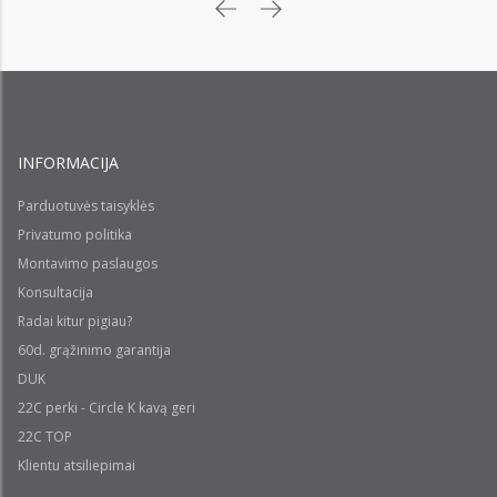
INFORMACIJA
Parduotuvės taisyklės
Privatumo politika
Montavimo paslaugos
Konsultacija
Radai kitur pigiau?
60d. grąžinimo garantija
DUK
22C perki - Circle K kavą geri
22C TOP
Klientu atsiliepimai