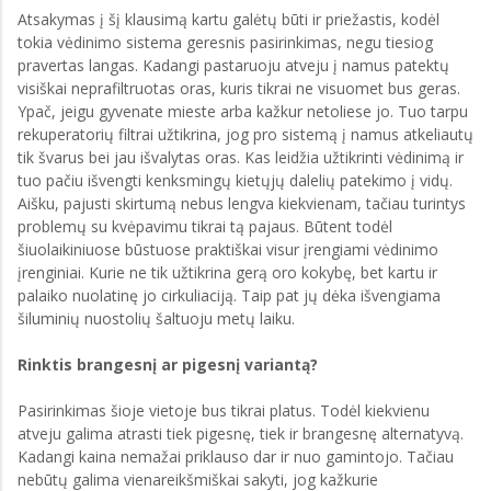
Atsakymas į šį klausimą kartu galėtų būti ir priežastis, kodėl
tokia vėdinimo sistema geresnis pasirinkimas, negu tiesiog
pravertas langas. Kadangi pastaruoju atveju į namus patektų
visiškai neprafiltruotas oras, kuris tikrai ne visuomet bus geras.
Ypač, jeigu gyvenate mieste arba kažkur netoliese jo. Tuo tarpu
rekuperatorių filtrai užtikrina, jog pro sistemą į namus atkeliautų
tik švarus bei jau išvalytas oras. Kas leidžia užtikrinti vėdinimą ir
tuo pačiu išvengti kenksmingų kietųjų dalelių patekimo į vidų.
Aišku, pajusti skirtumą nebus lengva kiekvienam, tačiau turintys
problemų su kvėpavimu tikrai tą pajaus. Būtent todėl
šiuolaikiniuose būstuose praktiškai visur įrengiami vėdinimo
įrenginiai. Kurie ne tik užtikrina gerą oro kokybę, bet kartu ir
palaiko nuolatinę jo cirkuliaciją. Taip pat jų dėka išvengiama
šiluminių nuostolių šaltuoju metų laiku.
Rinktis brangesnį ar pigesnį variantą?
Pasirinkimas šioje vietoje bus tikrai platus. Todėl kiekvienu
atveju galima atrasti tiek pigesnę, tiek ir brangesnę alternatyvą.
Kadangi kaina nemažai priklauso dar ir nuo gamintojo. Tačiau
nebūtų galima vienareikšmiškai sakyti, jog kažkurie