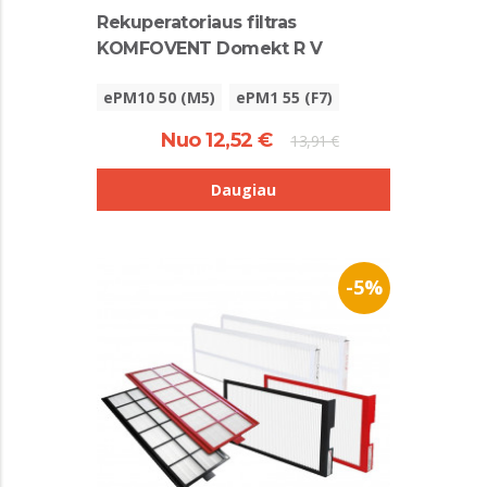
Rekuperatoriaus filtras
KOMFOVENT Domekt R V
ePM10 50 (M5)
ePM1 55 (F7)
Nuo 12,52 €
13,91 €
Daugiau
-5%