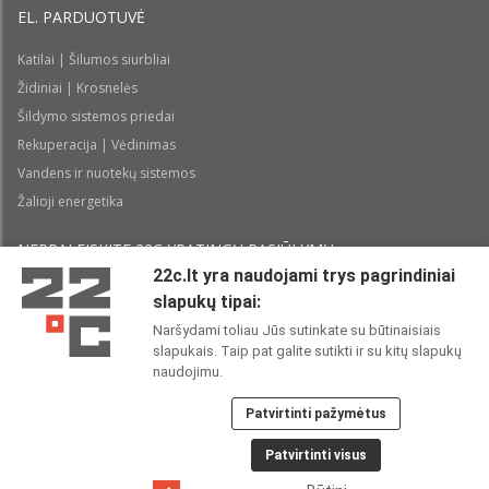
EL. PARDUOTUVĖ
Katilai | Šilumos siurbliai
Židiniai | Krosnelės
Šildymo sistemos priedai
Rekuperacija | Vėdinimas
Vandens ir nuotekų sistemos
Žalioji energetika
NEPRALEISKITE 22С YPATINGŲ PASIŪLYMŲ:
22c.lt yra naudojami trys pagrindiniai
slapukų tipai:
Prenumeruoti
Naršydami toliau Jūs sutinkate su būtinaisiais
slapukais. Taip pat galite sutikti ir su kitų slapukų
Perskaičiau ir sutinku su 22C
Privatumo politika
naudojimu.
Patvirtinti pažymėtus
22C SOCIALINIUOSE TINKLUOSE:
Patvirtinti visus