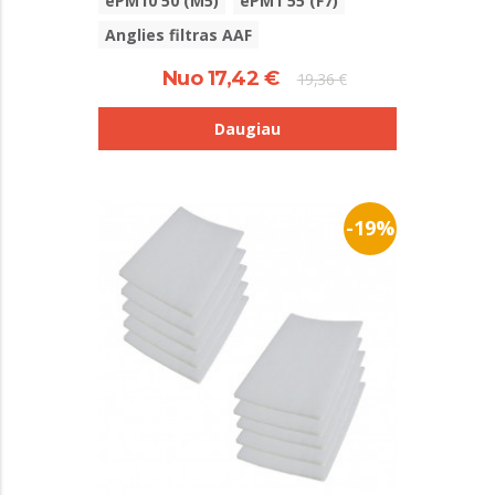
ePM10 50 (M5)
ePM1 55 (F7)
Anglies filtras AAF
Nuo 17,42 €
19,36 €
Daugiau
-19%