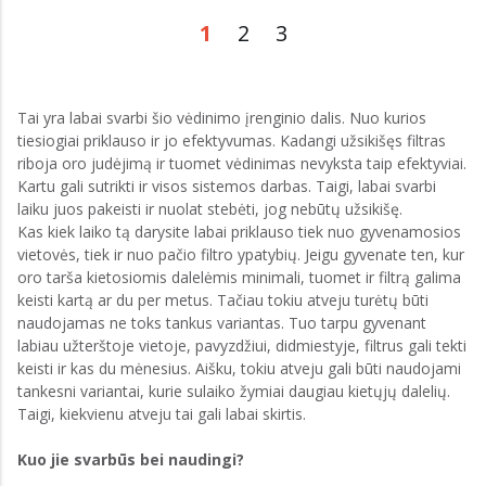
1
2
3
Tai yra labai svarbi šio vėdinimo įrenginio dalis. Nuo kurios
tiesiogiai priklauso ir jo efektyvumas. Kadangi užsikišęs filtras
riboja oro judėjimą ir tuomet vėdinimas nevyksta taip efektyviai.
Kartu gali sutrikti ir visos sistemos darbas. Taigi, labai svarbi
laiku juos pakeisti ir nuolat stebėti, jog nebūtų užsikišę.
Kas kiek laiko tą darysite labai priklauso tiek nuo gyvenamosios
vietovės, tiek ir nuo pačio filtro ypatybių. Jeigu gyvenate ten, kur
oro tarša kietosiomis dalelėmis minimali, tuomet ir filtrą galima
keisti kartą ar du per metus. Tačiau tokiu atveju turėtų būti
naudojamas ne toks tankus variantas. Tuo tarpu gyvenant
labiau užterštoje vietoje, pavyzdžiui, didmiestyje, filtrus gali tekti
keisti ir kas du mėnesius. Aišku, tokiu atveju gali būti naudojami
tankesni variantai, kurie sulaiko žymiai daugiau kietųjų dalelių.
Taigi, kiekvienu atveju tai gali labai skirtis.
Kuo jie svarbūs bei naudingi?