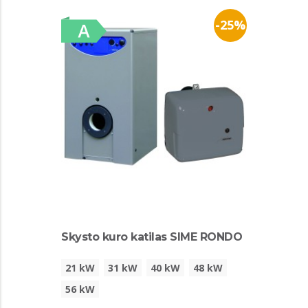
-25%
Skysto kuro katilas SIME RONDO
21 kW
31 kW
40 kW
48 kW
56 kW