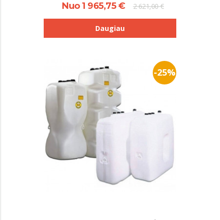
Nuo 1 965,75 €
2 621,00 €
Daugiau
-25%