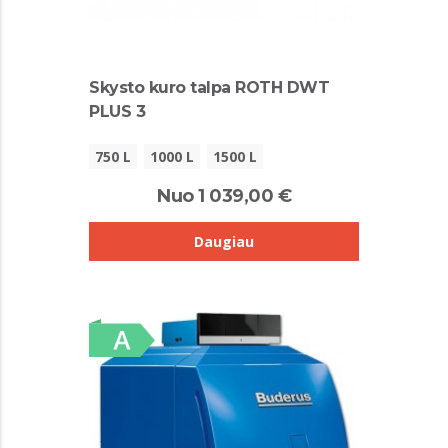
Skysto kuro talpa ROTH DWT
PLUS 3
750 L
1000 L
1500 L
Nuo 1 039,00 €
Daugiau