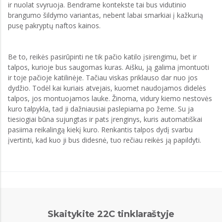
ir nuolat svyruoja. Bendrame kontekste tai bus vidutinio
brangumo šildymo variantas, nebent labai smarkiai į kažkurią
pusę pakryptų naftos kainos.
Be to, reikės pasirūpinti ne tik pačio katilo įsirengimu, bet ir
talpos, kurioje bus saugomas kuras. Aišku, ją galima įmontuoti
ir toje pačioje katilinėje. Tačiau viskas priklauso dar nuo jos
dydžio. Todėl kai kuriais atvejais, kuomet naudojamos didelės
talpos, jos montuojamos lauke. Žinoma, vidury kiemo nestovės
kuro talpykla, tad ji dažniausiai paslepiama po žeme. Su ja
tiesiogiai būna sujungtas ir pats įrenginys, kuris automatiškai
pasiima reikalingą kiekį kuro. Renkantis talpos dydį svarbu
įvertinti, kad kuo ji bus didesnė, tuo rečiau reikės ją papildyti.
Skaitykite 22C tinklaraštyje