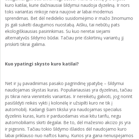
kuro katilai, kurie dažniausiai šildymui naudoja dyzeliną. Ir nors
toks variantas rinkoje nėra naujovė ar labai modernus
sprendimas. Bet dėl nedidelio susidomėjimo ir mažo žinomumo
jis gali sukelti daugumos nuostabą. Aišku, tai nebūtų pats
ekologiškiausias pasirinkimas. Su kuo neretai siejami
alternatyvūs šildymo būdai. Tačiau prie išskirtinių variantų jį
priskirti tikrai galima.
Kuo ypatingi skysto kuro katilai?
Net ir jų pavadinimas pasako pagrindinę ypatybę – šildymui
naudojamas skystas kuras. Populiariausias yra dyzelinas, tačiau
jis tikrai nėra vienintelis variantas. Ir nereikėtų galvoti, jog norint
pasišildyti reikės vykti į kolonėlę ir užsipilti kuro ne tik į
automobilį. Kadangi šiam tikslui yra naudojamas specialus
dyzelinis kuras, kuris ir parduodamas visai kitu tarifu, negu
automobiliams skirti degalai. Be to, dėl mažesnio akcizo jis yra
ir pigesnis. Tačiau tokio šildymo išlaidos dėl naudojamo kuro
labai priklauso nuo naftos kainų. Kurios yra gana nenuspėjamos