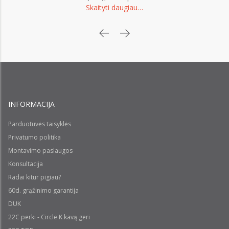
Skaityti daugiau…
INFORMACIJA
Parduotuvės taisyklės
Privatumo politika
Montavimo paslaugos
Konsultacija
Radai kitur pigiau?
60d. grąžinimo garantija
DUK
22C perki - Circle K kavą geri