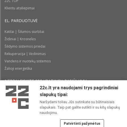
22C TOP
Klientu atsiliepimai
EL. PARDUOTUVĖ
Katilai | Šilumos siurbliai
Židiniai | Krosnelės
Šildymo sistemos priedai
Rekuperacija | Vėdinimas
Vandens ir nuotekų sistemos
Žalioji energetika
NEPRALEISKITE 22С YPATINGŲ PASIŪLYMŲ:
22c.lt yra naudojami trys pagrindiniai
slapukų tipai:
Prenumeruoti
Naršydami toliau Jūs sutinkate su būtinaisiais
slapukais. Taip pat galite sutikti ir su kitų slapukų
Perskaičiau ir sutinku su 22C
Privatumo politika
naudojimu.
Patvirtinti pažymėtus
22C SOCIALINIUOSE TINKLUOSE: