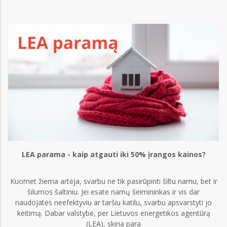
LEA parama - kaip atgauti iki 50% įrangos kainos?
Kuomet žiema artėja, svarbu ne tik pasirūpinti šiltu namu, bet ir
šilumos šaltiniu. Jei esate namų šeimininkas ir vis dar
naudojatės neefektyviu ar taršiu katilu, svarbu apsvarstyti jo
keitimą. Dabar valstybė, per Lietuvos energetikos agentūrą
(LEA), skiria para