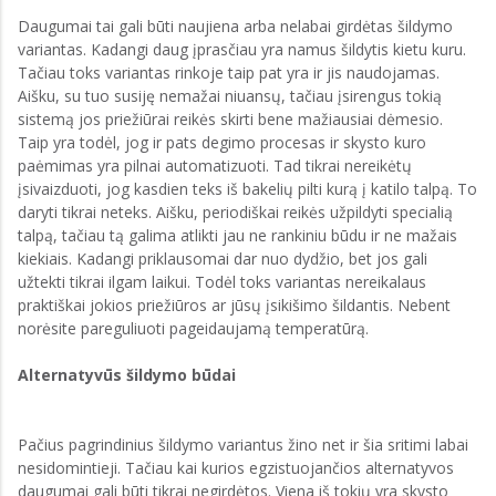
Daugumai tai gali būti naujiena arba nelabai girdėtas šildymo
variantas. Kadangi daug įprasčiau yra namus šildytis kietu kuru.
Tačiau toks variantas rinkoje taip pat yra ir jis naudojamas.
Aišku, su tuo susiję nemažai niuansų, tačiau įsirengus tokią
sistemą jos priežiūrai reikės skirti bene mažiausiai dėmesio.
Taip yra todėl, jog ir pats degimo procesas ir skysto kuro
paėmimas yra pilnai automatizuoti. Tad tikrai nereikėtų
įsivaizduoti, jog kasdien teks iš bakelių pilti kurą į katilo talpą. To
daryti tikrai neteks. Aišku, periodiškai reikės užpildyti specialią
talpą, tačiau tą galima atlikti jau ne rankiniu būdu ir ne mažais
kiekiais. Kadangi priklausomai dar nuo dydžio, bet jos gali
užtekti tikrai ilgam laikui. Todėl toks variantas nereikalaus
praktiškai jokios priežiūros ar jūsų įsikišimo šildantis. Nebent
norėsite pareguliuoti pageidaujamą temperatūrą.
Alternatyvūs šildymo būdai
Pačius pagrindinius šildymo variantus žino net ir šia sritimi labai
nesidomintieji. Tačiau kai kurios egzistuojančios alternatyvos
daugumai gali būti tikrai negirdėtos. Viena iš tokių yra skysto