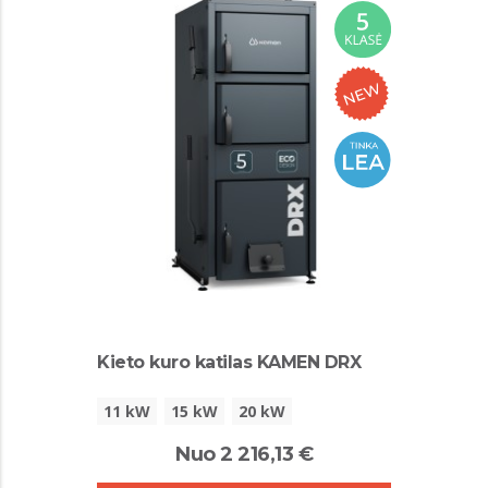
Kieto kuro katilas KAMEN DRX
11 kW
15 kW
20 kW
Nuo 2 216,13 €