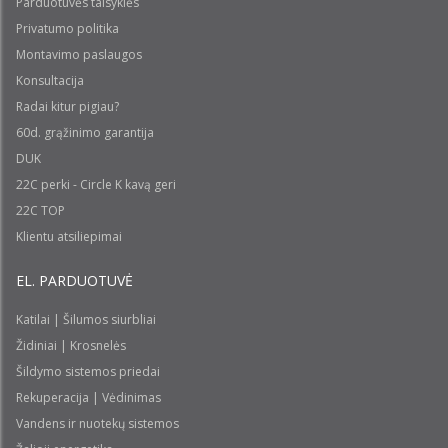
Parduotuvės taisyklės
Privatumo politika
Montavimo paslaugos
Konsultacija
Radai kitur pigiau?
60d. grąžinimo garantija
DUK
22C perki - Circle K kavą geri
22C TOP
Klientu atsiliepimai
EL. PARDUOTUVĖ
Katilai | Šilumos siurbliai
Židiniai | Krosnelės
Šildymo sistemos priedai
Rekuperacija | Vėdinimas
Vandens ir nuotekų sistemos