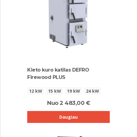
Kieto kuro katilas DEFRO
Firewood PLUS
12 kW
15 kW
19 kW
24 kW
Nuo 2 483,00 €
Daugiau