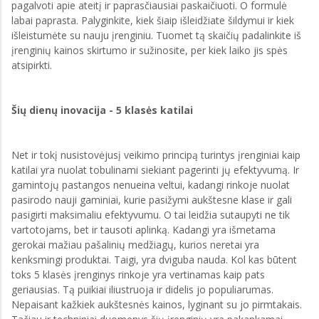
pagalvoti apie ateitį ir paprasčiausiai paskaičiuoti. O formulė
labai paprasta. Palyginkite, kiek šiaip išleidžiate šildymui ir kiek
išleistumėte su nauju įrenginiu. Tuomet tą skaičių padalinkite iš
įrenginių kainos skirtumo ir sužinosite, per kiek laiko jis spės
atsipirkti.
Šių dienų inovacija - 5 klasės katilai
Net ir tokį nusistovėjusį veikimo principą turintys įrenginiai kaip
katilai yra nuolat tobulinami siekiant pagerinti jų efektyvumą. Ir
gamintojų pastangos nenueina veltui, kadangi rinkoje nuolat
pasirodo nauji gaminiai, kurie pasižymi aukštesne klase ir gali
pasigirti maksimaliu efektyvumu. O tai leidžia sutaupyti ne tik
vartotojams, bet ir tausoti aplinką. Kadangi yra išmetama
gerokai mažiau pašalinių medžiagų, kurios neretai yra
kenksmingi produktai. Taigi, yra dviguba nauda. Kol kas būtent
toks 5 klasės įrenginys rinkoje yra vertinamas kaip pats
geriausias. Tą puikiai iliustruoja ir didelis jo populiarumas.
Nepaisant kažkiek aukštesnės kainos, lyginant su jo pirmtakais.