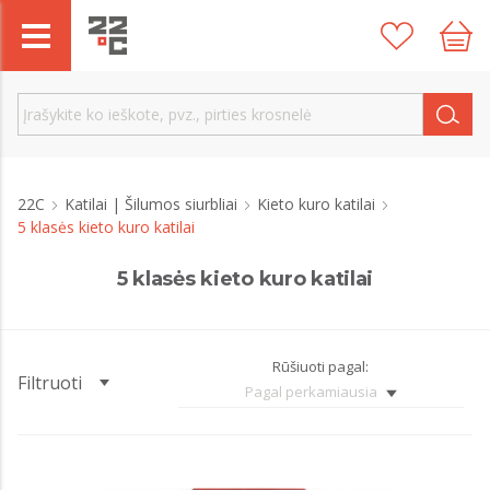
22C
Katilai | Šilumos siurbliai
Kieto kuro katilai
5 klasės kieto kuro katilai
5 klasės kieto kuro katilai
Rūšiuoti pagal:
Filtruoti
Pagal perkamiausia