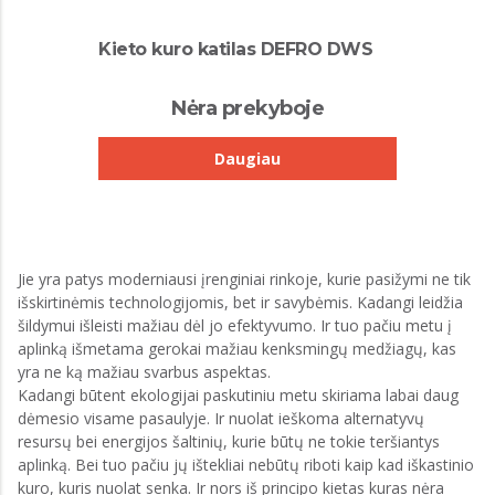
Kieto kuro katilas DEFRO DWS
Nėra prekyboje
Daugiau
Jie yra patys moderniausi įrenginiai rinkoje, kurie pasižymi ne tik
išskirtinėmis technologijomis, bet ir savybėmis. Kadangi leidžia
šildymui išleisti mažiau dėl jo efektyvumo. Ir tuo pačiu metu į
aplinką išmetama gerokai mažiau kenksmingų medžiagų, kas
yra ne ką mažiau svarbus aspektas.
Kadangi būtent ekologijai paskutiniu metu skiriama labai daug
dėmesio visame pasaulyje. Ir nuolat ieškoma alternatyvų
resursų bei energijos šaltinių, kurie būtų ne tokie teršiantys
aplinką. Bei tuo pačiu jų ištekliai nebūtų riboti kaip kad iškastinio
kuro, kuris nuolat senka. Ir nors iš principo kietas kuras nėra