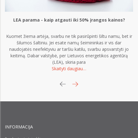
LEA parama - kaip atgauti iki 50% įrangos kainos?
Kuomet žiema artėja, svarbu ne tik pasirūpinti šiltu namu, bet ir
šilumos šaltiniu. Jei esate namų šeimininkas ir vis dar
naudojatės neefektyviu ar taršiu katilu, svarbu apsvarstyti jo
keitimą. Dabar valstybė, per Lietuvos energetikos agentūrą
Ge
(LEA), skiria para
Skaityti daugiau…
eu
INFORMACIJA