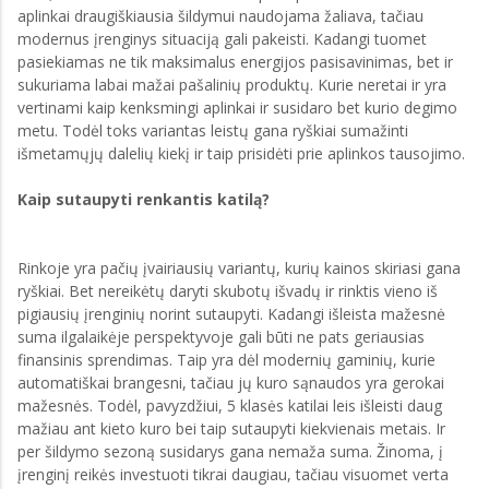
aplinkai draugiškiausia šildymui naudojama žaliava, tačiau
modernus įrenginys situaciją gali pakeisti. Kadangi tuomet
pasiekiamas ne tik maksimalus energijos pasisavinimas, bet ir
sukuriama labai mažai pašalinių produktų. Kurie neretai ir yra
vertinami kaip kenksmingi aplinkai ir susidaro bet kurio degimo
metu. Todėl toks variantas leistų gana ryškiai sumažinti
išmetamųjų dalelių kiekį ir taip prisidėti prie aplinkos tausojimo.
Kaip sutaupyti renkantis katilą?
Rinkoje yra pačių įvairiausių variantų, kurių kainos skiriasi gana
ryškiai. Bet nereikėtų daryti skubotų išvadų ir rinktis vieno iš
pigiausių įrenginių norint sutaupyti. Kadangi išleista mažesnė
suma ilgalaikėje perspektyvoje gali būti ne pats geriausias
finansinis sprendimas. Taip yra dėl modernių gaminių, kurie
automatiškai brangesni, tačiau jų kuro sąnaudos yra gerokai
mažesnės. Todėl, pavyzdžiui, 5 klasės katilai leis išleisti daug
mažiau ant kieto kuro bei taip sutaupyti kiekvienais metais. Ir
per šildymo sezoną susidarys gana nemaža suma. Žinoma, į
įrenginį reikės investuoti tikrai daugiau, tačiau visuomet verta