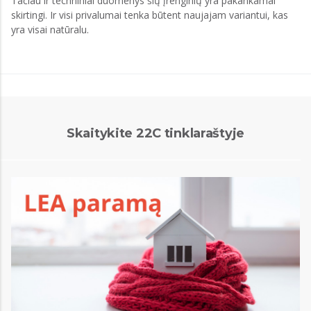
Tačiau ir techniniai duomenys šių įrenginių yra pakankamai
skirtingi. Ir visi privalumai tenka būtent naujajam variantui, kas
yra visai natūralu.
Skaitykite 22C tinklaraštyje