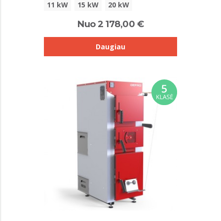
11 kW
15 kW
20 kW
Nuo 2 178,00 €
Daugiau