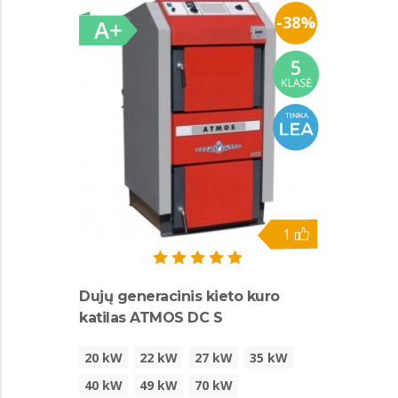
-38%
1
Dujų generacinis kieto kuro
katilas ATMOS DC S
20 kW
22 kW
27 kW
35 kW
40 kW
49 kW
70 kW