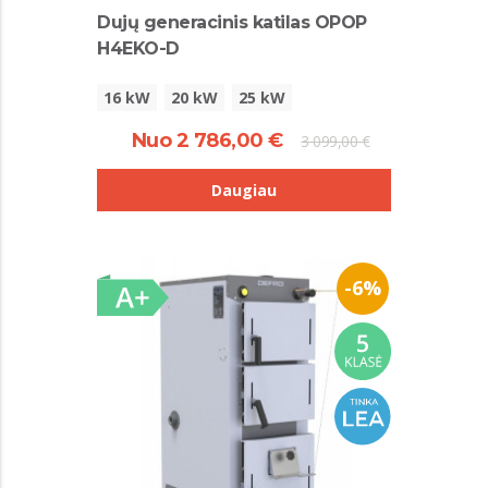
Dujų generacinis katilas OPOP
H4EKO-D
16 kW
20 kW
25 kW
Nuo 2 786,00 €
3 099,00 €
Daugiau
-6%