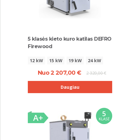
5 klasės kieto kuro katilas DEFRO
Firewood
12 kW
15 kW
19 kW
24 kW
Nuo 2 207,00 €
2 320,00 €
Daugiau