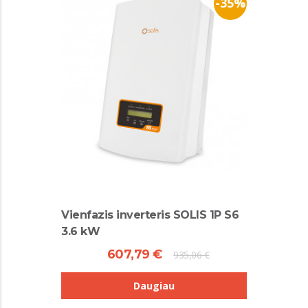
-35%
Vienfazis inverteris SOLIS 1P S6
3.6 kW
607,79 €
935,06 €
Daugiau