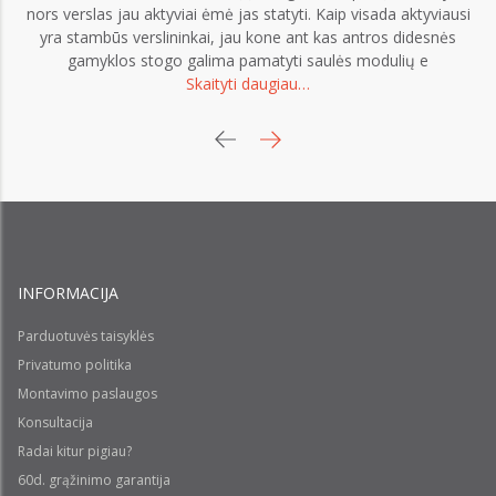
nors verslas jau aktyviai ėmė jas statyti. Kaip visada aktyviausi
yra stambūs verslininkai, jau kone ant kas antros didesnės
gamyklos stogo galima pamatyti saulės modulių e
Skaityti daugiau…
INFORMACIJA
Parduotuvės taisyklės
Privatumo politika
Montavimo paslaugos
Konsultacija
Radai kitur pigiau?
60d. grąžinimo garantija