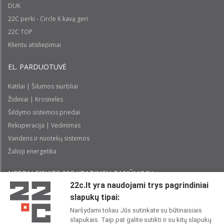
DUK
22C perki - Circle K kavą geri
22C TOP
Klientu atsiliepimai
EL. PARDUOTUVĖ
Katilai | Šilumos siurbliai
Židiniai | Krosnelės
Šildymo sistemos priedai
Rekuperacija | Vėdinimas
Vandens ir nuotekų sistemos
Žalioji energetika
NEPRALEISKITE 22С YPATINGŲ PASIŪLYMŲ:
22c.lt yra naudojami trys pagrindiniai
slapukų tipai:
Prenumeruoti
Naršydami toliau Jūs sutinkate su būtinaisiais
slapukais. Taip pat galite sutikti ir su kitų slapukų
Perskaičiau ir sutinku su 22C
Privatumo politika