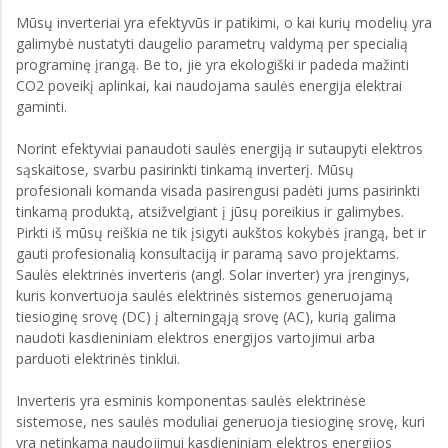
Mūsų inverteriai yra efektyvūs ir patikimi, o kai kurių modelių yra
galimybė nustatyti daugelio parametrų valdymą per specialią
programinę įrangą. Be to, jie yra ekologiški ir padeda mažinti
CO2 poveikį aplinkai, kai naudojama saulės energija elektrai
gaminti.
Norint efektyviai panaudoti saulės energiją ir sutaupyti elektros
sąskaitose, svarbu pasirinkti tinkamą inverterį. Mūsų
profesionali komanda visada pasirengusi padėti jums pasirinkti
tinkamą produktą, atsižvelgiant į jūsų poreikius ir galimybes.
Pirkti iš mūsų reiškia ne tik įsigyti aukštos kokybės įrangą, bet ir
gauti profesionalią konsultaciją ir paramą savo projektams.
Saulės elektrinės inverteris (angl. Solar inverter) yra įrenginys,
kuris konvertuoja saulės elektrinės sistemos generuojamą
tiesioginę srovę (DC) į alterningąją srovę (AC), kurią galima
naudoti kasdieniniam elektros energijos vartojimui arba
parduoti elektrinės tinklui.
Inverteris yra esminis komponentas saulės elektrinėse
sistemose, nes saulės moduliai generuoja tiesioginę srovę, kuri
yra netinkama naudojimui kasdieniniam elektros energijos