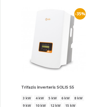
-35%
Trifazis inverteris SOLIS S5
3 kW
4 kW
5 kW
6 kW
8 kW
9 kW
10 kW
12 kW
15 kW