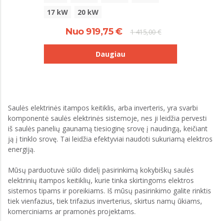
17 kW
20 kW
Nuo 919,75 €
1 415,00 €
Daugiau
Saulės elektrinės itampos keitiklis, arba inverteris, yra svarbi
komponentė saulės elektrinės sistemoje, nes ji leidžia pervesti
iš saulės panelių gaunamą tiesioginę srovę į naudingą, keičiant
ją į tinklo srovę. Tai leidžia efektyviai naudoti sukuriamą elektros
energiją.
Mūsų parduotuvė siūlo didelį pasirinkimą kokybiškų saulės
elektrinių itampos keitiklių, kurie tinka skirtingoms elektros
sistemos tipams ir poreikiams. Iš mūsų pasirinkimo galite rinktis
tiek vienfazius, tiek trifazius inverterius, skirtus namų ūkiams,
komerciniams ar pramonės projektams.