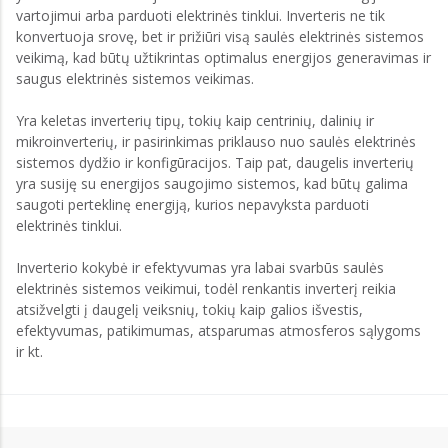
vartojimui arba parduoti elektrinės tinklui. Inverteris ne tik
konvertuoja srovę, bet ir prižiūri visą saulės elektrinės sistemos
veikimą, kad būtų užtikrintas optimalus energijos generavimas ir
saugus elektrinės sistemos veikimas.
Yra keletas inverterių tipų, tokių kaip centrinių, dalinių ir
mikroinverterių, ir pasirinkimas priklauso nuo saulės elektrinės
sistemos dydžio ir konfigūracijos. Taip pat, daugelis inverterių
yra susiję su energijos saugojimo sistemos, kad būtų galima
saugoti perteklinę energiją, kurios nepavyksta parduoti
elektrinės tinklui.
Inverterio kokybė ir efektyvumas yra labai svarbūs saulės
elektrinės sistemos veikimui, todėl renkantis inverterį reikia
atsižvelgti į daugelį veiksnių, tokių kaip galios išvestis,
efektyvumas, patikimumas, atsparumas atmosferos sąlygoms
ir kt.