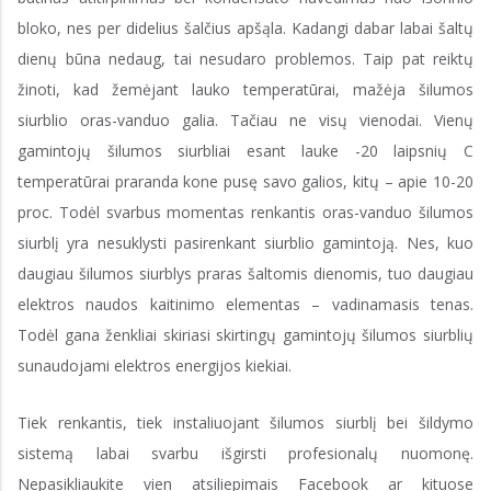
bloko, nes per didelius šalčius apšąla. Kadangi dabar labai šaltų
dienų būna nedaug, tai nesudaro problemos. Taip pat reiktų
žinoti, kad žemėjant lauko temperatūrai, mažėja šilumos
siurblio oras-vanduo galia. Tačiau ne visų vienodai. Vienų
gamintojų šilumos siurbliai esant lauke -20 laipsnių C
temperatūrai praranda kone pusę savo galios, kitų – apie 10-20
proc. Todėl svarbus momentas renkantis oras-vanduo šilumos
siurblį yra nesuklysti pasirenkant siurblio gamintoją. Nes, kuo
daugiau šilumos siurblys praras šaltomis dienomis, tuo daugiau
elektros naudos kaitinimo elementas – vadinamasis tenas.
Todėl gana ženkliai skiriasi skirtingų gamintojų šilumos siurblių
sunaudojami elektros energijos kiekiai.
Tiek renkantis, tiek instaliuojant šilumos siurblį bei šildymo
sistemą labai svarbu išgirsti profesionalų nuomonę.
Nepasikliaukite vien atsiliepimais Facebook ar kituose