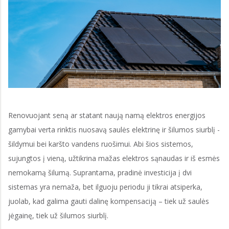
Renovuojant seną ar statant naują namą elektros energijos
gamybai verta rinktis nuosavą saulės elektrinę ir šilumos siurblį -
šildymui bei karšto vandens ruošimui. Abi šios sistemos,
sujungtos į vieną, užtikrina mažas elektros sąnaudas ir iš esmės
nemokamą šilumą. Suprantama, pradinė investicija į dvi
sistemas yra nemaža, bet ilguoju periodu ji tikrai atsiperka,
juolab, kad galima gauti dalinę kompensaciją – tiek už saulės
jėgainę, tiek už šilumos siurblį.