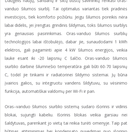
Daugelis naujų, sandarių ir šiltų būstų savininkų renkasi oras-
vanduo šilumos siurblį. Tai optimalus variantas tiek pradinės
investicijos, tiek komforto požiūriu. Jeigu šilumos poreikis nėra
labai didelis, jei įrengtas grindinis šildymas, toks šilumos siurblys
yra geriausias pasirinkimas. Oras-vanduo šilumos siurblių
technologijos labai ištobulėjo, dabar jie, sunaudodami 1 kWh
elektros, gali pagaminti apie 4 kW šilumos energijos, veikia
lauke esant iki -20 laipsnių C šalčio. Oras-vanduo šilumos
siurblio darbinė šilumnešio temperatūra gali būti 60-70 laipsnių
C, todėl jie tinkami ir radiatorinei šildymo sistemai. Jų būna
įvairios galios, su integruotu vandens šildytuvu, su vėsinimo
funkcija, automatiškai valdomų per Wi-Fi ir pan.
Oras–vanduo šilumos siurblio sistemą sudaro išorinis ir vidinis
blokai, sujungti kabeliu. Išorinis blokas veikia garsiau nei
šaldytuvas, parenkant jo vietą tai reikia turėti omenyje. Taip pat
būtinas atitirpinimas bei kondensato nuvedimas nuo išorinio