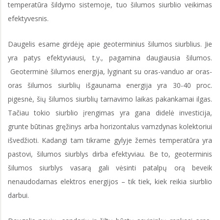
temperatūra šildymo sistemoje, tuo šilumos siurblio veikimas
efektyvesnis.
Daugelis esame girdėję apie geoterminius šilumos siurblius. Jie
yra patys efektyviausi, t.y., pagamina daugiausia šilumos.
Geoterminė šilumos energija, lyginant su oras-vanduo ar oras-
oras šilumos siurblių išgaunama energija yra 30-40 proc.
pigesnė, šių šilumos siurblių tarnavimo laikas pakankamai ilgas.
Tačiau tokio siurblio įrengimas yra gana didelė investicija,
grunte būtinas gręžinys arba horizontalus vamzdynas kolektoriui
išvedžioti. Kadangi tam tikrame gylyje žemės temperatūra yra
pastovi, šilumos siurblys dirba efektyviau. Be to, geoterminis
šilumos siurblys vasarą gali vėsinti patalpų orą beveik
nenaudodamas elektros energijos – tik tiek, kiek reikia siurblio
darbui.