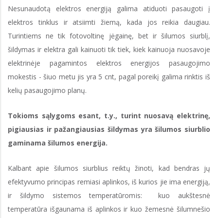
Nesunaudotą elektros energiją galima atiduoti pasaugoti į
elektros tinklus ir atsiimti žiemą, kada jos reikia daugiau.
Turintiems ne tik fotovoltinę jėgainę, bet ir šilumos siurblį,
šildymas ir elektra gali kainuoti tik tiek, kiek kainuoja nuosavoje
elektrinėje pagamintos elektros energijos pasaugojimo
mokestis - šiuo metu jis yra 5 cnt, pagal poreikį galima rinktis iš
kelių pasaugojimo planų.
Tokioms sąlygoms esant, t.y., turint nuosavą elektrinę,
pigiausias ir pažangiausias šildymas yra šilumos siurblio
gaminama šilumos energija.
Kalbant apie šilumos siurblius reiktų žinoti, kad bendras jų
efektyvumo principas remiasi aplinkos, iš kurios jie ima energiją,
ir šildymo sistemos temperatūromis: kuo aukštesnė
temperatūra išgaunama iš aplinkos ir kuo žemesnė šilumnešio