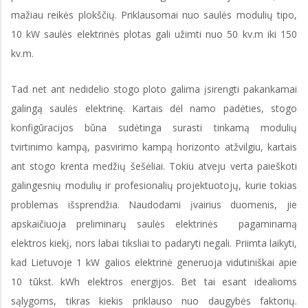
mažiau reikės plokščių. Priklausomai nuo saulės modulių tipo,
10 kW saulės elektrinės plotas gali užimti nuo 50 kv.m iki 150
kv.m.
Tad net ant nedidelio stogo ploto galima įsirengti pakankamai
galingą saulės elektrinę. Kartais dėl namo padėties, stogo
konfigūracijos būna sudėtinga surasti tinkamą modulių
tvirtinimo kampą, pasvirimo kampą horizonto atžvilgiu, kartais
ant stogo krenta medžių šešėliai. Tokiu atveju verta paieškoti
galingesnių modulių ir profesionalių projektuotojų, kurie tokias
problemas išsprendžia. Naudodami įvairius duomenis, jie
apskaičiuoja preliminarų saulės elektrinės pagaminamą
elektros kiekį, nors labai tiksliai to padaryti negali. Priimta laikyti,
kad Lietuvoje 1 kW galios elektrinė generuoja vidutiniškai apie
10 tūkst. kWh elektros energijos. Bet tai esant idealioms
sąlygoms, tikras kiekis priklauso nuo daugybės faktorių.