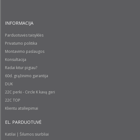
INFORMACIJA
Parduotuvės taisyklės
Privatumo politika
Montavimo paslaugos
Konsultacija
Radai kitur pigiau?
60d. grąžinimo garantija
DUK
22C perki - Circle K kavą geri
22C TOP
Klientu atsiliepimai
EL. PARDUOTUVĖ
Katilai | Šilumos siurbliai