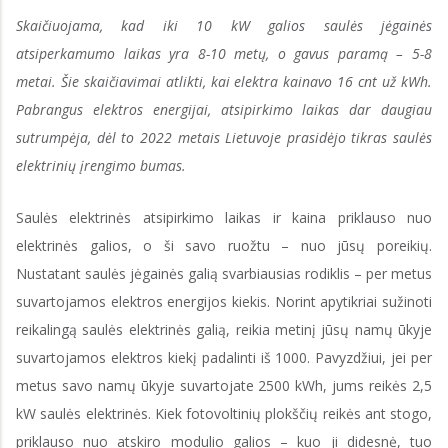
Skaičiuojama, kad iki 10 kW galios saulės jėgainės
atsiperkamumo laikas yra 8-10 metų, o gavus paramą – 5-8
metai. Šie skaičiavimai atlikti, kai elektra kainavo 16 cnt už kWh.
Pabrangus elektros energijai, atsipirkimo laikas dar daugiau
sutrumpėja, dėl to 2022 metais Lietuvoje prasidėjo tikras saulės
elektrinių įrengimo bumas.
Saulės elektrinės atsipirkimo laikas ir kaina priklauso nuo
elektrinės galios, o ši savo ruožtu – nuo jūsų poreikių.
Nustatant saulės jėgainės galią svarbiausias rodiklis – per metus
suvartojamos elektros energijos kiekis. Norint apytikriai sužinoti
reikalingą saulės elektrinės galią, reikia metinį jūsų namų ūkyje
suvartojamos elektros kiekį padalinti iš 1000. Pavyzdžiui, jei per
metus savo namų ūkyje suvartojate 2500 kWh, jums reikės 2,5
kW saulės elektrinės. Kiek fotovoltinių plokščių reikės ant stogo,
priklauso nuo atskiro modulio galios – kuo ji didesnė, tuo