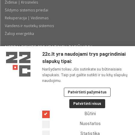
Židiniai | Krosnelės
Šildymo sistemos priedai
Rekuperacija | Vėdinimas
Vandens ir nuotekų sistemos
Žalioji energetika
NEPRALEISKITE 22С YPATINGŲ PASIŪLYMŲ:
22c.lt yra naudojami trys pagrindiniai
slapukų tipai:
Prenumeruoti
Naršydami toliau Jūs sutinkate su būtinaisiais
slapukais. Taip pat galite sutikti ir su kitų slapukų
Perskaičiau ir sutinku su 22C
Privatumo politika
naudojimu.
Patvirtinti pažymėtus
22C SOCIALINIUOSE TINKLUOSE:
Patvirtinti visus
Būtini
Nuostatos
Statistika