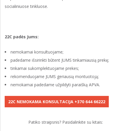
socialiniuose tinkluose.
22C padės Jums:
nemokamai konsultuojame;
padedame išsirinkti būtent JUMS tinkamiausią prekę;
tinkamai sukomplektuojame prekes;
rekomenduojame JUMS geriausią montuotoją;
nemokamai padedame užpildyti paraišką APVA.
22C NEMOKAMA KONSULTACIJA +370 644 66222
Patiko straipsnis? Pasidalinkite su kitais: