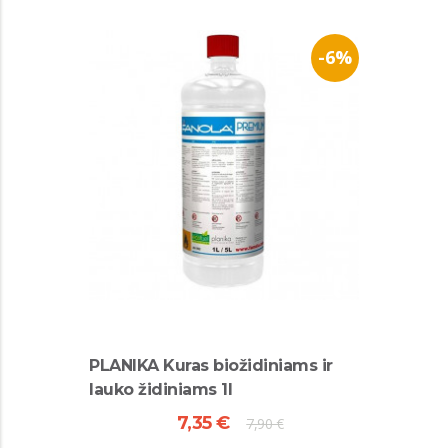
-6%
PLANIKA Kuras biožidiniams ir
lauko židiniams 1l
7,35 €
7,90 €