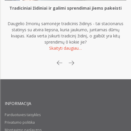
Tradiciniai židiniai ir galimi sprendimai jiems pakeisti
Daugelio žmonių samonėje tradicinis židinys - tai stacionarus
statinys su atvira liepsna, kuria jaukumo, juntamas dūmų
kvapas. Kada verta įsikurti tradicinį židinį, o galbūt yra kitų
sprendimų 0 kokie jie?
Skaityti daugiau…
INFORMACIJA
Parduotuvės taisyklės
Privatumo politika
Montavimo paslaugos