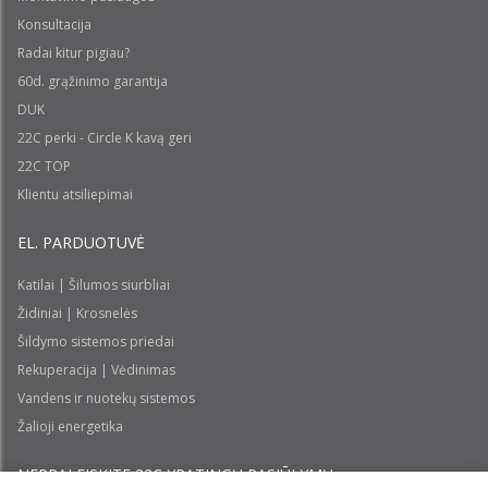
Konsultacija
Radai kitur pigiau?
60d. grąžinimo garantija
DUK
22C perki - Circle K kavą geri
22C TOP
Klientu atsiliepimai
EL. PARDUOTUVĖ
Katilai | Šilumos siurbliai
Židiniai | Krosnelės
Šildymo sistemos priedai
Rekuperacija | Vėdinimas
Vandens ir nuotekų sistemos
Žalioji energetika
NEPRALEISKITE 22С YPATINGŲ PASIŪLYMŲ: