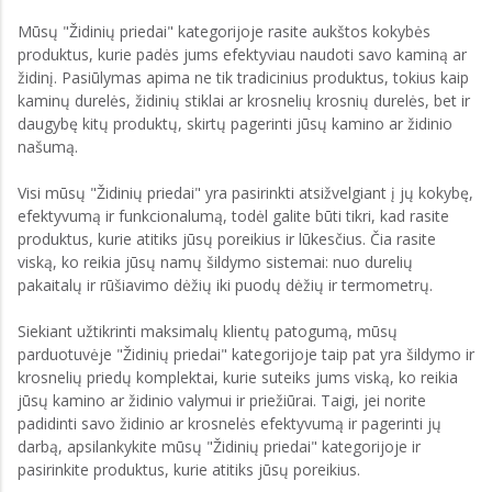
Mūsų "Židinių priedai" kategorijoje rasite aukštos kokybės
produktus, kurie padės jums efektyviau naudoti savo kaminą ar
židinį. Pasiūlymas apima ne tik tradicinius produktus, tokius kaip
kaminų durelės, židinių stiklai ar krosnelių krosnių durelės, bet ir
daugybę kitų produktų, skirtų pagerinti jūsų kamino ar židinio
našumą.
Visi mūsų "Židinių priedai" yra pasirinkti atsižvelgiant į jų kokybę,
efektyvumą ir funkcionalumą, todėl galite būti tikri, kad rasite
produktus, kurie atitiks jūsų poreikius ir lūkesčius. Čia rasite
viską, ko reikia jūsų namų šildymo sistemai: nuo durelių
pakaitalų ir rūšiavimo dėžių iki puodų dėžių ir termometrų.
Siekiant užtikrinti maksimalų klientų patogumą, mūsų
parduotuvėje "Židinių priedai" kategorijoje taip pat yra šildymo ir
krosnelių priedų komplektai, kurie suteiks jums viską, ko reikia
jūsų kamino ar židinio valymui ir priežiūrai. Taigi, jei norite
padidinti savo židinio ar krosnelės efektyvumą ir pagerinti jų
darbą, apsilankykite mūsų "Židinių priedai" kategorijoje ir
pasirinkite produktus, kurie atitiks jūsų poreikius.