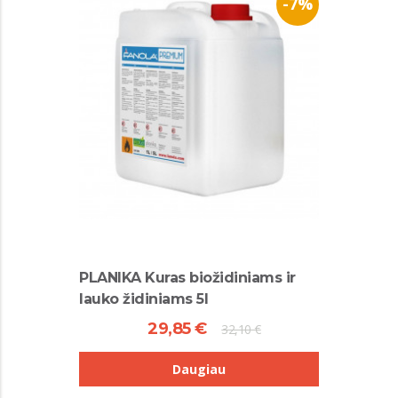
-7%
PLANIKA Kuras biožidiniams ir
lauko židiniams 5l
29,85 €
32,10 €
Daugiau