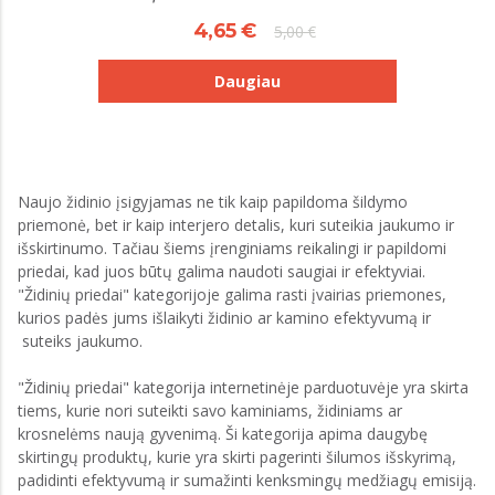
4,65 €
5,00 €
Daugiau
Naujo židinio įsigyjamas ne tik kaip papildoma šildymo
priemonė, bet ir kaip interjero detalis, kuri suteikia jaukumo ir
išskirtinumo. Tačiau šiems įrenginiams reikalingi ir papildomi
priedai, kad juos būtų galima naudoti saugiai ir efektyviai.
"Židinių priedai" kategorijoje galima rasti įvairias priemones,
kurios padės jums išlaikyti židinio ar kamino efektyvumą ir
suteiks jaukumo.
"Židinių priedai" kategorija internetinėje parduotuvėje yra skirta
tiems, kurie nori suteikti savo kaminiams, židiniams ar
krosnelėms naują gyvenimą. Ši kategorija apima daugybę
skirtingų produktų, kurie yra skirti pagerinti šilumos išskyrimą,
padidinti efektyvumą ir sumažinti kenksmingų medžiagų emisiją.