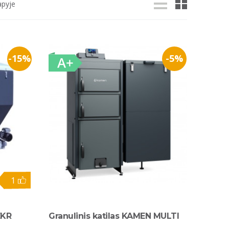
apyje
-15%
-5%
1
EKR
Granulinis katilas KAMEN MULTI