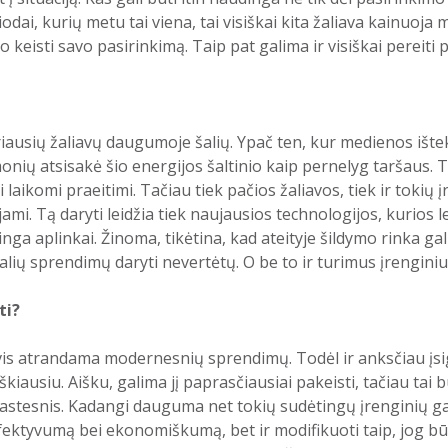
ai, kurių metu tai viena, tai visiškai kita žaliava kainuoja ma
 keisti savo pasirinkimą. Taip pat galima ir visiškai pereiti p
riausių žaliavų daugumoje šalių. Ypač ten, kur medienos ištekl
ų atsisakė šio energijos šaltinio kaip pernelyg taršaus. Tod
ūti laikomi praeitimi. Tačiau tiek pačios žaliavos, tiek ir toki
mi. Tą daryti leidžia tiek naujausios technologijos, kurios lei
nga aplinkai. Žinoma, tikėtina, kad ateityje šildymo rinka gali
alių sprendimų daryti nevertėtų. O be to ir turimus įrenginiu
ti?
 vis atrandama modernesnių sprendimų. Todėl ir anksčiau įsigy
kiausiu. Aišku, galima jį paprasčiausiai pakeisti, tačiau tai
prastesnis. Kadangi dauguma net tokių sudėtingų įrenginių gal
 efektyvumą bei ekonomiškumą, bet ir modifikuoti taip, jog būt