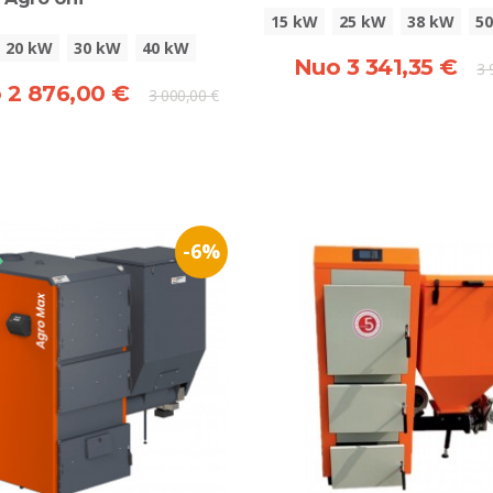
15 kW
25 kW
38 kW
5
20 kW
30 kW
40 kW
Nuo 3 341,35 €
3 
 2 876,00 €
3 000,00 €
-6%