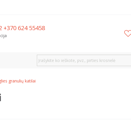
2 +370 624 55458
cija
lies granulių katilai
i