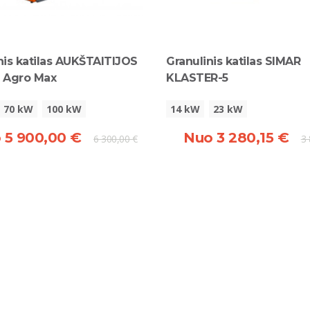
nis katilas AUKŠTAITIJOS
Granulinis katilas SIMAR
I Agro Max
KLASTER-5
70 kW
100 kW
14 kW
23 kW
 5 900,00 €
Nuo 3 280,15 €
6 300,00 €
3 