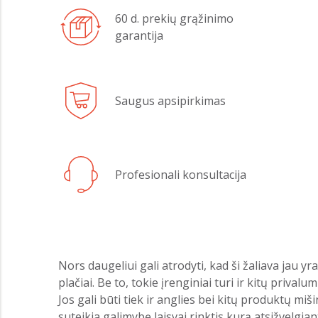
60 d. prekių grąžinimo
garantija
Saugus apsipirkimas
Profesionali konsultacija
Nors daugeliui gali atrodyti, kad ši žaliava jau yr
plačiai. Be to, tokie įrenginiai turi ir kitų privalu
Jos gali būti tiek ir anglies bei kitų produktų miš
suteikia galimybę laisvai rinktis kurą atsižvelgiant