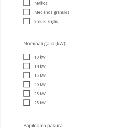
Malkos
Medienos granulės
Smulki anglis
Nominali galia (kW):
10 kW
14 kW
15 kW
20 kW
23 kW
25 kW
26 kW
30 kW
Papildoma pakura: