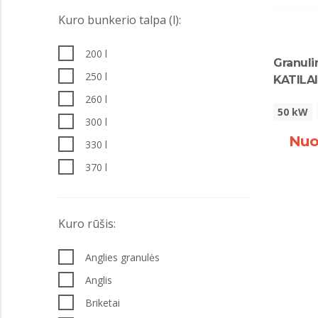
Kuro bunkerio talpa (l):
200 l
Granuli
250 l
KATILA
260 l
50 kW
300 l
Nuo
330 l
370 l
400 l
500 l
Kuro rūšis:
600 l
Anglies granulės
800 l
Anglis
Briketai