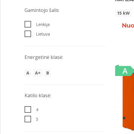
Gamintojo šalis
15 kW
Lenkija
Nuo
Lietuva
Energetinė klasė:
A
A+
B
Katilo klasė:
4
5