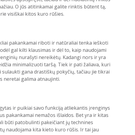
žiau. O jūs atitinkamai galite rinktis būtent tą,
rie visiškai kitos kuro rūšies.
iai pakankamai riboti ir natūraliai tenka ieškoti
ėl gal kilti klausimas ir dėl to, kaip naudojami
ų įrenginių nurašyti nereikėtų. Kadangi nors ir yra
džia minimalizuoti taršą. Tiek ir pati žaliava, kuri
 sulaukti gana drastiškų pokyčių, tačiau jie tikrai
s neretai galima atnaujinti.
tas ir puikiai savo funkciją atliekantis įrenginys
 bus pakankamai nemažos išlaidos. Bet yra ir kitas
i būti patobulinti pakeičiant jų technines
ų naudojama kita kieto kuro rūšis. Ir tai jau