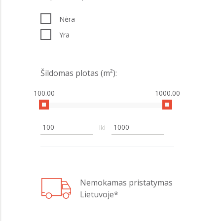
32 kW
Nėra
38 kW
Yra
40 kW
50 kW
70 kW
Šildomas plotas (m²):
100 kW
100.00
1000.00
Iki
Nemokamas pristatymas
Lietuvoje*