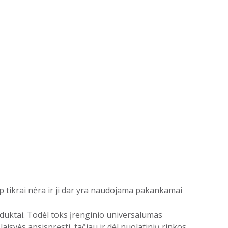
taip tikrai nėra ir ji dar yra naudojama pakankamai
 produktai. Todėl toks įrenginio universalumas
 laisvės apsispręsti, tačiau ir dėl nuolatinių rinkos