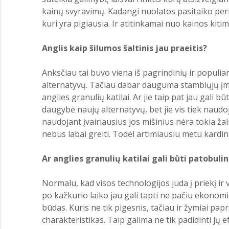
kainų svyravimų. Kadangi nuolatos pasitaiko period
kuri yra pigiausia. Ir atitinkamai nuo kainos kitimo
Anglis kaip šilumos šaltinis jau praeitis?
Anksčiau tai buvo viena iš pagrindinių ir populia
alternatyvų. Tačiau dabar dauguma stambiųjų įmoni
anglies granulių katilai. Ar jie taip pat jau gali b
daugybė naujų alternatyvų, bet jie vis tiek naudoja
naudojant įvairiausius jos mišinius nėra tokia žali
nebus labai greiti. Todėl artimiausiu metu kardin
Ar anglies granulių katilai gali būti patobulin
Normalu, kad visos technologijos juda į priekį ir
po kažkurio laiko jau gali tapti ne pačiu ekonomiš
būdas. Kuris ne tik pigesnis, tačiau ir žymiai pa
charakteristikas. Taip galima ne tik padidinti jų