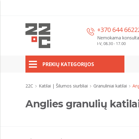
+370 644 6622
Nemokama konsulta
I-V, 08.30 - 17.00
PREKIŲ KATEGORIJOS
22C
Katilai | Šilumos siurbliai
Granuliniai katilai
Ang
Anglies granulių katila