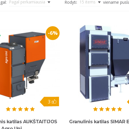
Pagal perkamiausia
15 items
gal:
Rodyti:
viename pusl
-6%
3
nis katilas AUKŠTAITIJOS
Granulinis katilas SIMAR 
 Agro Uni