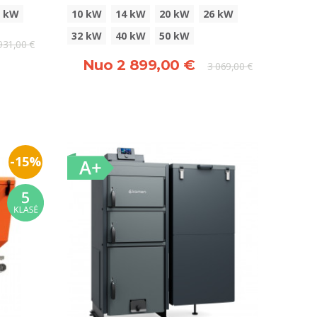
0 kW
10 kW
14 kW
20 kW
26 kW
32 kW
40 kW
50 kW
931,00 €
Nuo 2 899,00 €
3 069,00 €
-15%