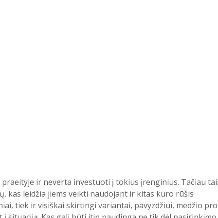
a praeityje ir neverta investuoti į tokius įrenginius. Tačiau 
mų, kas leidžia jiems veikti naudojant ir kitas kuro rūšis
iniai, tiek ir visiškai skirtingi variantai, pavyzdžiui, medžio
 į situaciją. Kas gali būti itin naudinga ne tik dėl pasirinkimo