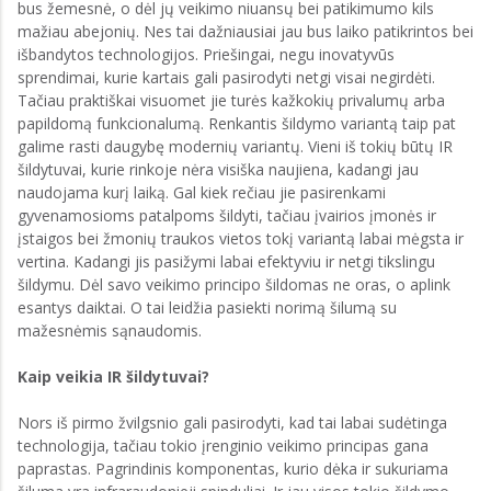
bus žemesnė, o dėl jų veikimo niuansų bei patikimumo kils
mažiau abejonių. Nes tai dažniausiai jau bus laiko patikrintos bei
išbandytos technologijos. Priešingai, negu inovatyvūs
sprendimai, kurie kartais gali pasirodyti netgi visai negirdėti.
Tačiau praktiškai visuomet jie turės kažkokių privalumų arba
papildomą funkcionalumą. Renkantis šildymo variantą taip pat
galime rasti daugybę modernių variantų. Vieni iš tokių būtų IR
šildytuvai, kurie rinkoje nėra visiška naujiena, kadangi jau
naudojama kurį laiką. Gal kiek rečiau jie pasirenkami
gyvenamosioms patalpoms šildyti, tačiau įvairios įmonės ir
įstaigos bei žmonių traukos vietos tokį variantą labai mėgsta ir
vertina. Kadangi jis pasižymi labai efektyviu ir netgi tikslingu
šildymu. Dėl savo veikimo principo šildomas ne oras, o aplink
esantys daiktai. O tai leidžia pasiekti norimą šilumą su
mažesnėmis sąnaudomis.
Kaip veikia IR šildytuvai?
Nors iš pirmo žvilgsnio gali pasirodyti, kad tai labai sudėtinga
technologija, tačiau tokio įrenginio veikimo principas gana
paprastas. Pagrindinis komponentas, kurio dėka ir sukuriama