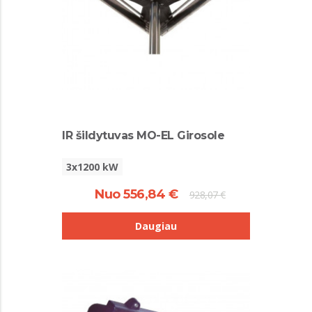
IR šildytuvas MO-EL Girosole
3x1200 kW
Nuo 556,84 €
928,07 €
Daugiau