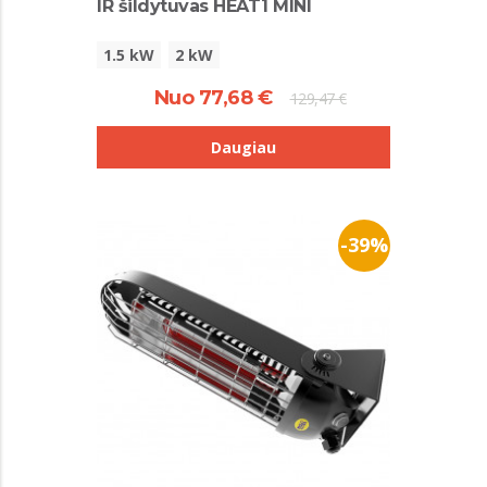
IR šildytuvas HEAT1 MINI
1.5 kW
2 kW
Nuo 77,68 €
129,47 €
Daugiau
-39%