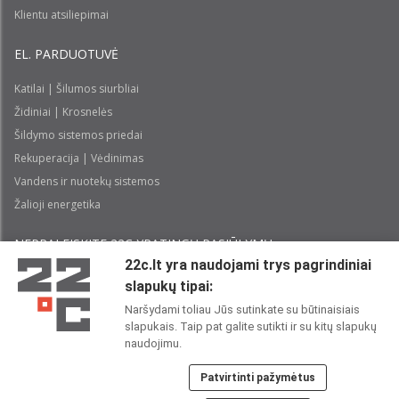
Klientu atsiliepimai
EL. PARDUOTUVĖ
Katilai | Šilumos siurbliai
Židiniai | Krosnelės
Šildymo sistemos priedai
Rekuperacija | Vėdinimas
Vandens ir nuotekų sistemos
Žalioji energetika
NEPRALEISKITE 22С YPATINGŲ PASIŪLYMŲ:
22c.lt yra naudojami trys pagrindiniai
slapukų tipai:
Prenumeruoti
Naršydami toliau Jūs sutinkate su būtinaisiais
slapukais. Taip pat galite sutikti ir su kitų slapukų
Perskaičiau ir sutinku su 22C
Privatumo politika
naudojimu.
Patvirtinti pažymėtus
22C SOCIALINIUOSE TINKLUOSE: