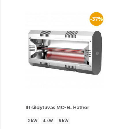
-37%
IR šildytuvas MO-EL Hathor
2 kW
4 kW
6 kW