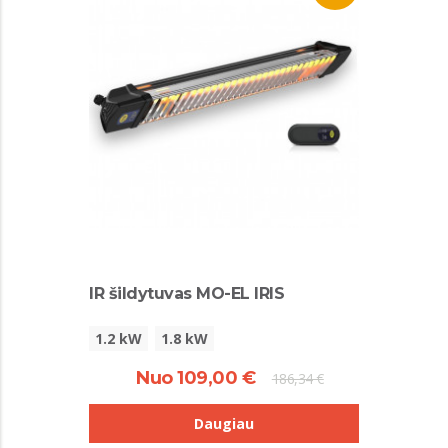
IR šildytuvas MO-EL IRIS
1.2 kW
1.8 kW
Nuo 109,00 €
186,34 €
Daugiau