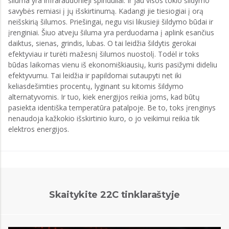
šiluma yra infraraudonieji spinduliai. Ir jau visos tokio šildymo
savybės remiasi į jų išskirtinumą. Kadangi jie tiesiogiai į orą
neišskirią šilumos. Priešingai, negu visi likusieji šildymo būdai ir
įrenginiai. Šiuo atveju šiluma yra perduodama į aplink esančius
daiktus, sienas, grindis, lubas. O tai leidžia šildytis gerokai
efektyviau ir turėti mažesnį šilumos nuostolį. Todėl ir toks
būdas laikomas vienu iš ekonomiškiausių, kuris pasižymi dideliu
efektyvumu. Tai leidžia ir papildomai sutaupyti net iki
keliasdešimties procentų, lyginant su kitomis šildymo
alternatyvomis. Ir tuo, kiek energijos reikia joms, kad būtų
pasiekta identiška temperatūra patalpoje. Be to, toks įrenginys
nenaudoja kažkokio išskirtinio kuro, o jo veikimui reikia tik
elektros energijos.
Skaitykite 22C tinklaraštyje