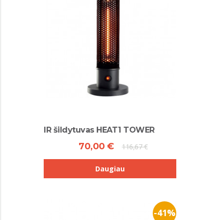
IR šildytuvas HEAT1 TOWER
70,00 €
116,67 €
Daugiau
-41%