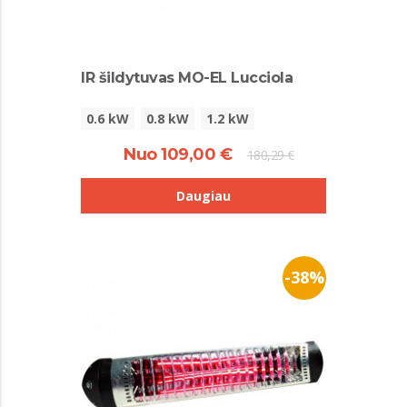
IR šildytuvas MO-EL Lucciola
0.6 kW
0.8 kW
1.2 kW
Nuo 109,00 €
180,29 €
Daugiau
-38%