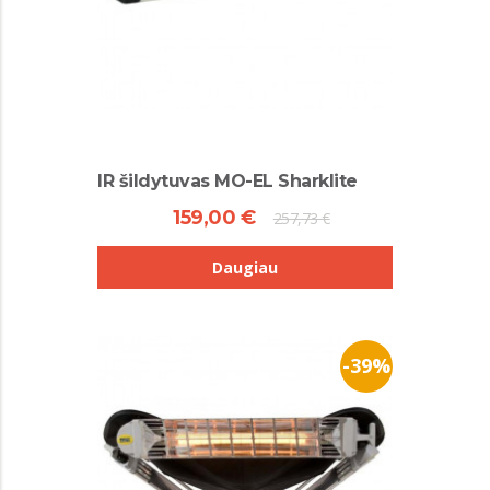
IR šildytuvas MO-EL Sharklite
159,00 €
257,73 €
Daugiau
-39%