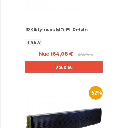
IR šildytuvas MO-EL Petalo
1.8 kW
Nuo 164,08 €
273,46 €
Daugiau
-52%