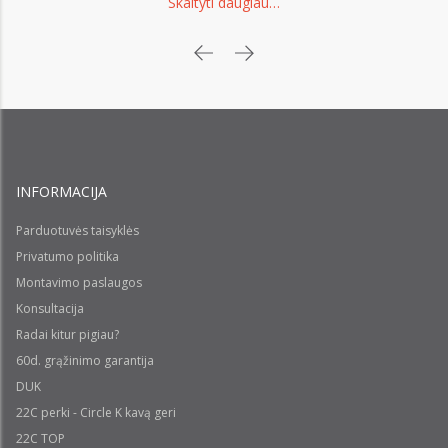
Skaityti daugiau…
INFORMACIJA
Parduotuvės taisyklės
Privatumo politika
Montavimo paslaugos
Konsultacija
Radai kitur pigiau?
60d. grąžinimo garantija
DUK
22C perki - Circle K kavą geri
22C TOP