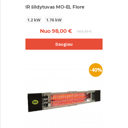
IR šildytuvas MO-EL Fiore
1.2 kW
1.76 kW
Nuo 98,00 €
163,35 €
Daugiau
-40%