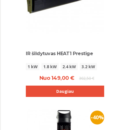
IR šildytuvas HEAT1 Prestige
1 kW
1.8 kW
2.4 kW
3.2 kW
Nuo 149,00 €
302,50 €
Daugiau
-40%