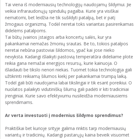
Tai viena iš moderniausių technologijų naudojamų šildymui. Jie
veikia infraraudonųjų spindulių pagalba. Kurie yra visiškai
nematomi, bet leidžia ne tik sušildyti patalpą, bet ir patį
žmogaus organizmą. Todėl neretai toks variantas pasirenkamas
didelėms patalpoms.
Tai būtų įvairios įstaigos arba koncertų salės, kur yra
pakankamai nemažas žmonių srautas. Be to, tokios patalpos
neretai nebūna pastoviai šildomos, ypač kai jose nieko
nevyksta. Kadangi išlaikyti pastovią temperatūra dideliame plote
reikia gana nemažai energijos resursų, kurie kainuoja. O
išlaidauti be tikslo nenori niekas. Tuomet tokia technologija gali
užtikrinti reikiamą šilumos kiekį per pakankamai trumpą laiką.
Todėl gali būti naudojama labai tikslingai ir tik esant poreikiui. O
nuolatos palaikyti vidutinišką šilumą gali padėti ir kiti tradiciniai
įrenginiai. Kurie savo efektyvumu nusileidžia moderniausiems
sprendimams.
Ar verta investuoti į modernius šildymo sprendimus?
Praktiškai bet kurioje srityje galima rinktis tarp moderniausių
variantų ir tradicinių. Kadangi pastarųjų kaina beveik visuomet