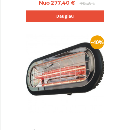
Nuo 277,40 €
445,28 €
Daugiau
-40%