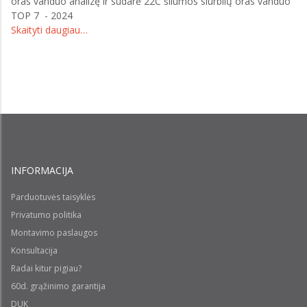
oras vanduo analizę ir sudarė 22C šilumos siurblių oras vanduo
TOP 7 - 2024
Skaityti daugiau…
INFORMACIJA
Parduotuvės taisyklės
Privatumo politika
Montavimo paslaugos
Konsultacija
Radai kitur pigiau?
60d. grąžinimo garantija
DUK