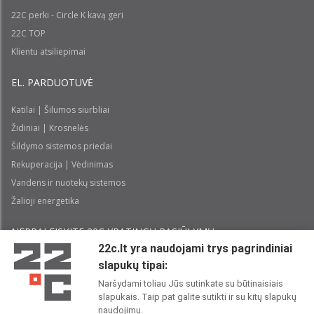
22C perki - Circle K kavą geri
22C TOP
Klientu atsiliepimai
EL. PARDUOTUVĖ
Katilai | Šilumos siurbliai
Židiniai | Krosnelės
Šildymo sistemos priedai
Rekuperacija | Vėdinimas
Vandens ir nuotekų sistemos
Žalioji energetika
NEPRALEISKITE 22С YPATINGŲ PASIŪLYMŲ:
22c.lt yra naudojami trys pagrindiniai
slapukų tipai:
Prenumeruoti
Naršydami toliau Jūs sutinkate su būtinaisiais
slapukais. Taip pat galite sutikti ir su kitų slapukų
Perskaičiau ir sutinku su 22C
Privatumo politika
naudojimu.