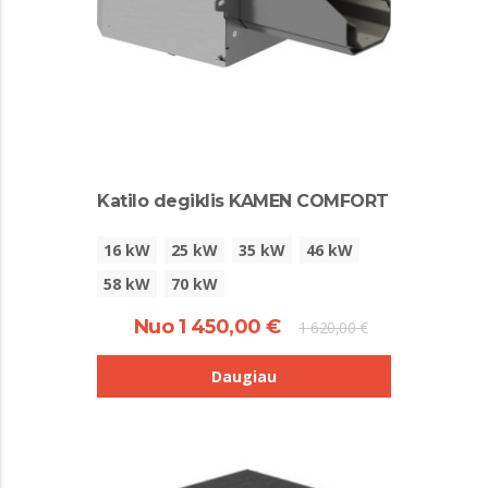
Katilo degiklis KAMEN COMFORT
16 kW
25 kW
35 kW
46 kW
58 kW
70 kW
Nuo 1 450,00 €
1 620,00 €
Daugiau