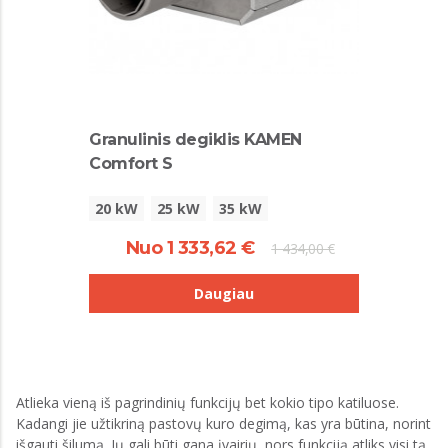
Granulinis degiklis KAMEN
Comfort S
20 kW
25 kW
35 kW
Nuo 1 333,62 €
1 434,00 €
Daugiau
Atlieka vieną iš pagrindinių funkcijų bet kokio tipo katiluose.
Kadangi jie užtikriną pastovų kuro degimą, kas yra būtina, norint
išgauti šilumą. Jų gali būti gana įvairių, nors funkciją atliks visi tą