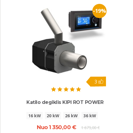
-19%
3
Katilo degiklis KIPI ROT POWER
16 kW
20 kW
26 kW
36 kW
Nuo 1 350,00 €
1 679,00 €