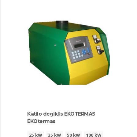
Katilo degiklis EKOTERMAS
EKOtermas
25 kW
35 kW
50 kW
100 kW