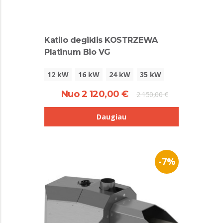
Katilo degiklis KOSTRZEWA
Platinum Bio VG
12 kW
16 kW
24 kW
35 kW
Nuo 2 120,00 €
2 150,00 €
Daugiau
-7%