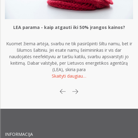
LEA parama - kaip atgauti iki 50% įrangos kainos?
Kuomet žiema artėja, svarbu ne tik pasirūpinti šiltu namu, bet ir
šilumos šaltiniu. Jei esate namų šeimininkas ir vis dar
naudojatės neefektyviu ar taršiu katilu, svarbu apsvarstyti jo
keitimą. Dabar valstybė, per Lietuvos energetikos agentūrą
(LEA), skiria para
Skaityti daugiau…
INFORMACIJA