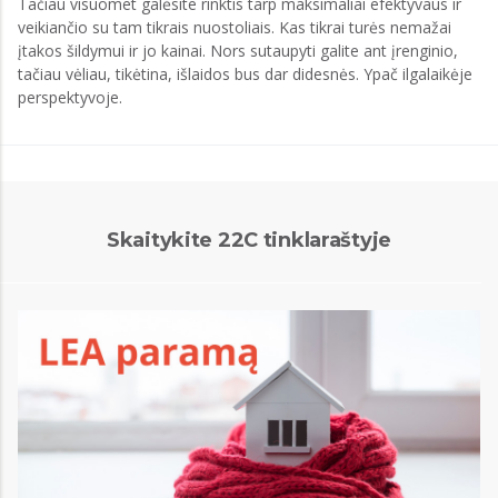
Tačiau visuomet galėsite rinktis tarp maksimaliai efektyvaus ir
veikiančio su tam tikrais nuostoliais. Kas tikrai turės nemažai
įtakos šildymui ir jo kainai. Nors sutaupyti galite ant įrenginio,
tačiau vėliau, tikėtina, išlaidos bus dar didesnės. Ypač ilgalaikėje
perspektyvoje.
Skaitykite 22C tinklaraštyje