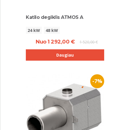
Katilo degiklis ATMOS A
24 kW
48 kW
Nuo 1 292,00 €
1 520,00 €
Daugiau
-7%