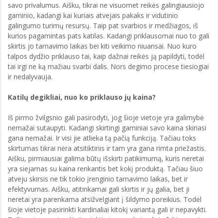
savo privalumus. Aišku, tikrai ne visuomet reikės galingiausiojo
gaminio, kadangi kai kuriais atvejais pakaks ir vidutinio
galingumo turimų resursų. Taip pat svarbios ir medžiagos, iš
kurios pagamintas pats katilas. Kadangi priklausomai nuo to gali
skirtis jo tarnavimo laikas bei kiti veikimo niuansai. Nuo kuro
talpos dydžio priklauso tai, kaip dažnai reikės ją papildyti, todėl
tai irgi ne ką mažiau svarbi dalis. Nors degimo procese tiesiogiai
ir nedalyvauja.
Katilų degikliai, nuo ko priklauso jų kaina?
Iš pirmo žvilgsnio gali pasirodyti, jog šioje vietoje yra galimybė
nemažai sutaupyti. Kadangi skirtingi gaminiai savo kaina skiriasi
gana nemažai. Ir visi jie atlieka tą pačią funkciją. Tačiau toks
skirtumas tikrai nėra atsitiktinis ir tam yra gana rimta priežastis.
Aišku, pirmiausiai galima būtų išskirti patikimumą, kuris neretai
yra siejamas su kaina renkantis bet kokį produktą. Tačiau šiuo
atveju skirsis ne tik tokio įrenginio tarnavimo laikas, bet ir
efektyvumas. Aišku, atitinkamai gali skirtis ir jų galia, bet ji
neretai yra parenkama atsižvelgiant į šildymo poreikius. Todėl
šioje vietoje pasirinkti kardinaliai kitokį variantą gali ir nepavykti.