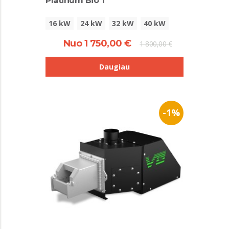
Platinum Bio 1
16 kW
24 kW
32 kW
40 kW
Nuo 1 750,00 €
1 800,00 €
Daugiau
-1%