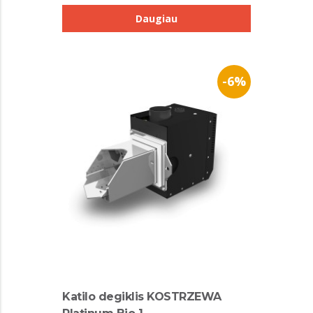
Daugiau
-6%
Katilo degiklis KOSTRZEWA