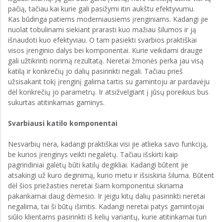
pačią, tačiau kai kurie gali pasižymi itin aukštu efektyvumu.
Kas būdinga patiems moderniausiems įrenginiams. Kadangi jie
nuolat tobulinami siekiant prarasti kuo mažiau šilumos ir ją
išnaudoti kuo efektyviau. O tam pasiekti svarbios praktiškai
visos įrenginio dalys bei komponentai. Kurie veikdami drauge
gali užtikrinti norimą rezultatą. Neretai žmonės perka jau visą
katilą ir konkrečių jo dalių pasirinkti negali. Tačiau prieš
užsisakant tokį įrenginį galima tartis su gamintoju ar pardavėju
dėl konkrečių jo parametrų. Ir atsižvelgiant į jūsų poreikius bus
sukurtas atitinkamas gaminys.
Svarbiausi katilo komponentai
Nesvarbių nėra, kadangi praktiškai visi jie atlieka savo funkciją,
be kurios įrenginys veikti negalėtų. Tačiau išskirti kaip
pagrindiniai galėtų būti katilų degikliai. Kadangi būtent jie
atsakingi už kuro deginimą, kurio metu ir išsiskiria šiluma. Būtent
dėl šios priežasties neretai šiam komponentui skiriama
pakankamai daug dėmesio. Ir jeigu kitų dalių pasirinkti neretai
negalima, tai ši būtų išimtis. Kadangi neretai patys gamintojai
siūlo klientams pasirinkti iš kelių variantų, kurie atitinkamai turi