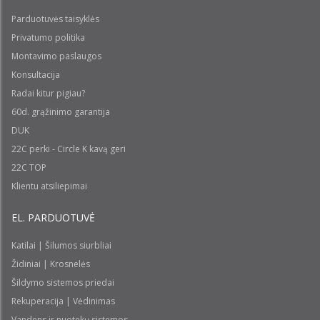
Parduotuvės taisyklės
Privatumo politika
Montavimo paslaugos
Konsultacija
Radai kitur pigiau?
60d. grąžinimo garantija
DUK
22C perki - Circle K kavą geri
22C TOP
Klientu atsiliepimai
EL. PARDUOTUVĖ
Katilai | Šilumos siurbliai
Židiniai | Krosnelės
Šildymo sistemos priedai
Rekuperacija | Vėdinimas
Vandens ir nuotekų sistemos