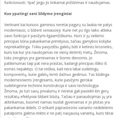
funkcionuoti. Ypač jeigu jis tinkamai prižiūrimas ir naudojamas.
Kuo ypatingi seni šildymo įrenginiai
Vertinant kai kuriuos gaminius neretai pagyrų su laukia ne patys
moderniausi, o būtent seniausieji. Kurie net po ilgo laiko atlieka
savo funkcija ir pasižymi ilgaamžiškumu. Nors ir jų veikimo
principas būna pakankamai primityvus, tačiau gamybos kokybė
nepriekaištinga. Tokiu pavyzdžiu galėtų būti ir ketinės krosnelės,
kuris kai kur yra naudojamas ne vieną dešimtį metų. Žinoma,
toks įrenginys yra gaminamas ir šiomis dienomis. Jo
patikimumas taip pat nėra prastas, kadangi principas išliko iš
esmės nepakitęs. O tai reiškia, kad nėra labai sudėtingų
komponentų, kurie galėtų lemti dažnus gedimus. Tas būdinga
modernesniems įrenginiams, kurie pasižymi gerokai
sudėtingesne technine konstrukcija ir savo technologija.
Žinoma, jie turi savų privalumų ir neretai gali pasiekti itin gerų
rezultatų efektyviai šildant būstą. Tačiau ir panaudojimas jų yra
atitinkamas, kuomet namas nuolat gyvenamas ir jo plotas yra
pakankamai didelis. O ieškant paprastesnio varianto nedidelėms
patalpoms galima rinktis ir ne patį naujausią variantą, kuris tikrai