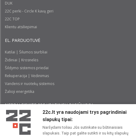
DUK
22C perki - Circle K kavą geri
22C TOP
Klientu atsiliepimai
EL. PARDUOTUVĖ
Katilai | Šilumos siurbliai
Židiniai | Krosnelės
Šildymo sistemos priedai
Rekuperacija | Vėdinimas
Vandens ir nuotekų sistemos
Žalioji energetika
NEPRALEISKITE 22С YPATINGŲ PASIŪLYMŲ:
22c.lt yra naudojami trys pagrindiniai
slapukų tipai:
Prenumeruoti
Naršydami toliau Jūs sutinkate su būtinaisiais
slapukais. Taip pat galite sutikti ir su kitų slapukų
Perskaičiau ir sutinku su 22C
Privatumo politika