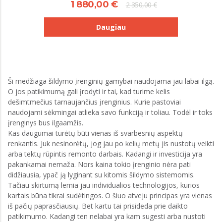
1 880,00 €
2 350,00 €
Daugiau
Ši medžiaga šildymo įrenginių gamybai naudojama jau labai ilgą.
O jos patikimumą gali įrodyti ir tai, kad turime kelis
dešimtmečius tarnaujančius įrenginius. Kurie pastoviai
naudojami sėkmingai atlieka savo funkciją ir toliau. Todėl ir toks
įrenginys bus ilgaamžis.
Kas daugumai turėtų būti vienas iš svarbesnių aspektų
renkantis. Juk nesinorėtų, jog jau po kelių metų jis nustotų veikti
arba tektų rūpintis remonto darbais. Kadangi ir investicija yra
pakankamai nemaža. Nors kaina tokio įrenginio nėra pati
didžiausia, ypač ją lyginant su kitomis šildymo sistemomis.
Tačiau skirtumą lemia jau individualios technologijos, kurios
kartais būna tikrai sudėtingos. O šiuo atveju principas yra vienas
iš pačių paprasčiausių. Bet kartu tai prisideda prie daikto
patikimumo. Kadangi ten nelabai yra kam sugesti arba nustoti