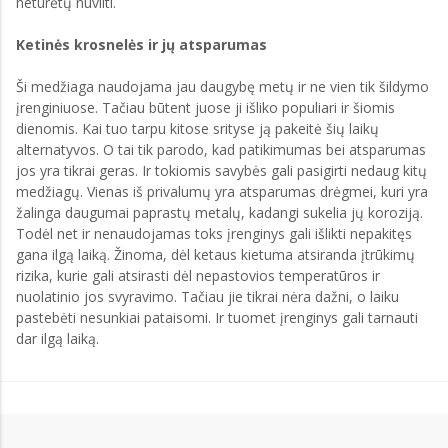
neturėtų nuvilti.
Ketinės krosnelės ir jų atsparumas
Ši medžiaga naudojama jau daugybę metų ir ne vien tik šildymo
įrenginiuose. Tačiau būtent juose ji išliko populiari ir šiomis
dienomis. Kai tuo tarpu kitose srityse ją pakeitė šių laikų
alternatyvos. O tai tik parodo, kad patikimumas bei atsparumas
jos yra tikrai geras. Ir tokiomis savybės gali pasigirti nedaug kitų
medžiagų. Vienas iš privalumų yra atsparumas drėgmei, kuri yra
žalinga daugumai paprastų metalų, kadangi sukelia jų koroziją.
Todėl net ir nenaudojamas toks įrenginys gali išlikti nepakitęs
gana ilgą laiką. Žinoma, dėl ketaus kietuma atsiranda įtrūkimų
rizika, kurie gali atsirasti dėl nepastovios temperatūros ir
nuolatinio jos svyravimo. Tačiau jie tikrai nėra dažni, o laiku
pastebėti nesunkiai pataisomi. Ir tuomet įrenginys gali tarnauti
dar ilgą laiką.