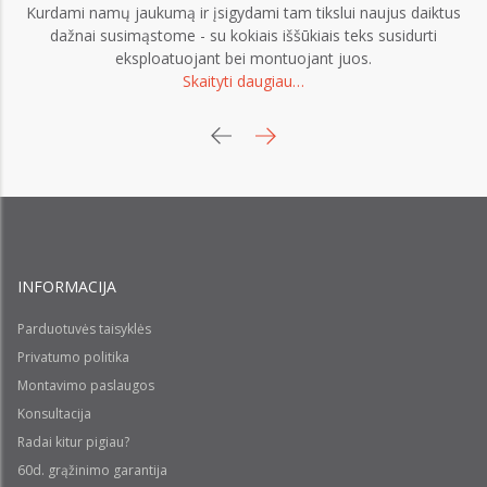
Kurdami namų jaukumą ir įsigydami tam tikslui naujus daiktus
dažnai susimąstome - su kokiais iššūkiais teks susidurti
eksploatuojant bei montuojant juos.
Skaityti daugiau…
INFORMACIJA
Parduotuvės taisyklės
Privatumo politika
Montavimo paslaugos
Konsultacija
Radai kitur pigiau?
60d. grąžinimo garantija