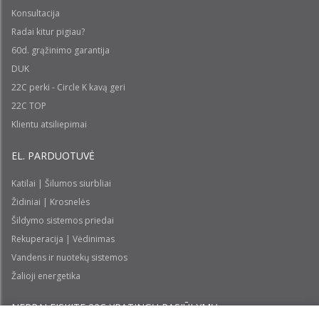
Konsultacija
Radai kitur pigiau?
60d. grąžinimo garantija
DUK
22C perki - Circle K kavą geri
22C TOP
Klientu atsiliepimai
EL. PARDUOTUVĖ
Katilai | Šilumos siurbliai
Židiniai | Krosnelės
Šildymo sistemos priedai
Rekuperacija | Vėdinimas
Vandens ir nuotekų sistemos
Žalioji energetika
NEPRALEISKITE 22С YPATINGŲ PASIŪLYMŲ: