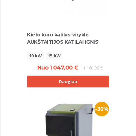
Kieto kuro katilas-viryklė
AUKŠTAITIJOS KATILAI IGNIS
10 kW
15 kW
Nuo 1 047,00 €
1 160,00 €
Daugiau
-36%