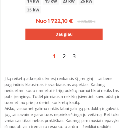
14 kW
19 kW
23 kW
26 kW
35 kW
Nuo 1 722,10 €
2 026,00 €
Daugiau
1
2
3
Į ką reikėtų atkreipti dėmesį renkantis šį įrenginį – tai bene
pagrindinis klausimas ir svarbiausias aspektas. Kadangi
nedideliam sodo nameliui ir trijų aukštų namui tikrai netiks tas
pats įrenginys. Todėl pirmiausia reikėtų įsivertinti savo būstą ir
tuomet jau prie jo derinti konkretų katilą.
Aišku, visuomet galima rinktis labai galingą produktą ir galvoti,
jog tai savaime garantuos nepriekaištinga jo veikimą. Bet toks
variantas tikrai nebus praktiškas. Kadangi pirmiausiai nepavyks
išnaudoti visų įrenginio resursų, o antra – ženkliai padidės