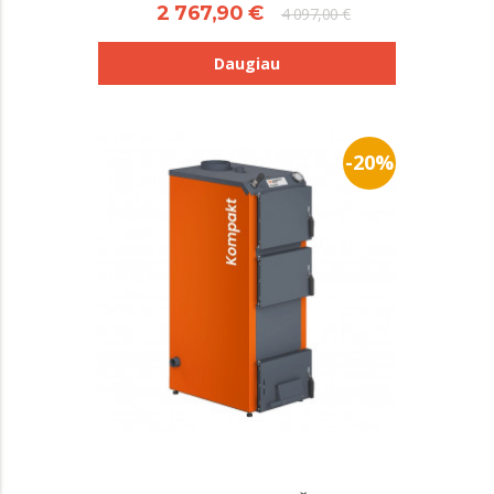
2 767,90 €
4 097,00 €
Daugiau
-20%