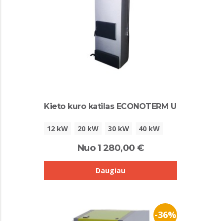
Kieto kuro katilas ECONOTERM U
12 kW
20 kW
30 kW
40 kW
Nuo 1 280,00 €
Daugiau
-36%