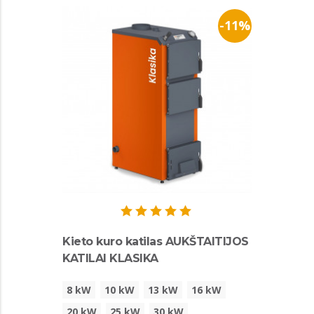
-11%
Kieto kuro katilas AUKŠTAITIJOS
KATILAI KLASIKA
8 kW
10 kW
13 kW
16 kW
20 kW
25 kW
30 kW