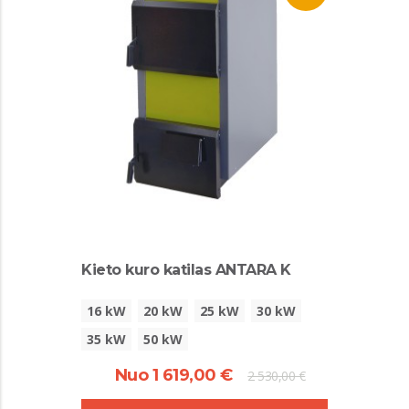
Kieto kuro katilas ANTARA K
16 kW
20 kW
25 kW
30 kW
35 kW
50 kW
Nuo 1 619,00 €
2 530,00 €