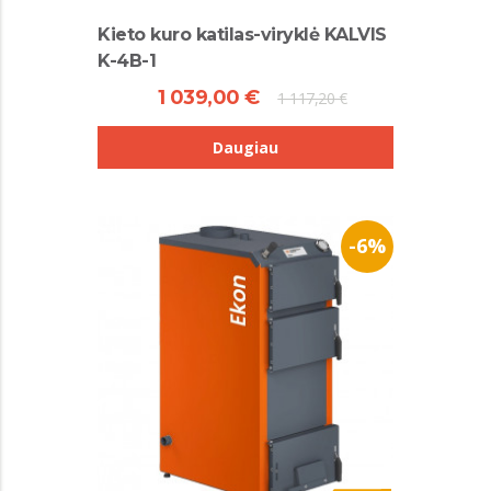
Kieto kuro katilas-viryklė KALVIS
K-4B-1
1 039,00 €
1 117,20 €
Daugiau
-6%