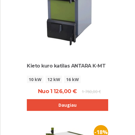
Kieto kuro katilas ANTARA K-MT
10 kW
12 kW
16 kW
Nuo 1 126,00 €
1 760,00 €
Daugiau
-18%