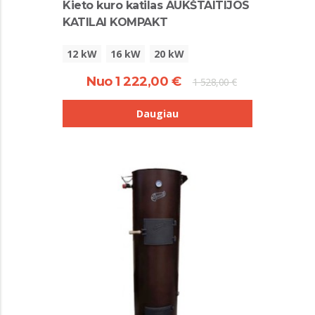
Kieto kuro katilas AUKŠTAITIJOS
KATILAI KOMPAKT
12 kW
16 kW
20 kW
Nuo 1 222,00 €
1 528,00 €
Daugiau