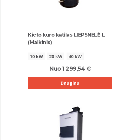
Kieto kuro katilas LIEPSNELĖ L
(Malkinis)
10 kW
20 kW
40 kW
Nuo 1 299,54 €
Daugiau