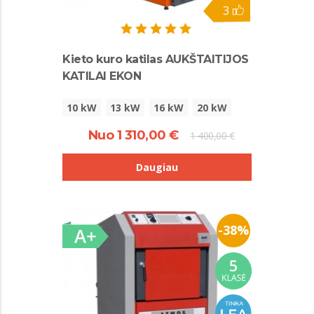
3
Kieto kuro katilas AUKŠTAITIJOS
KATILAI EKON
10 kW
13 kW
16 kW
20 kW
Nuo 1 310,00 €
1 400,00 €
Daugiau
-38%