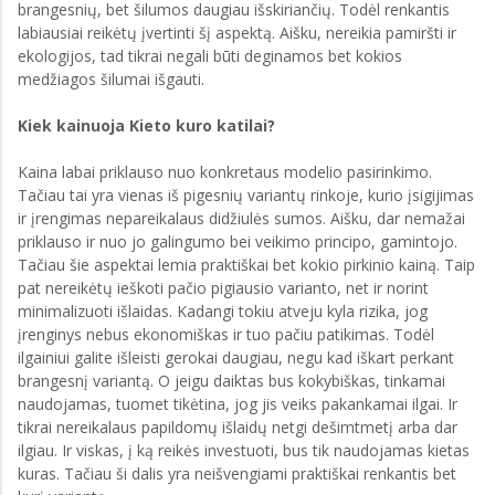
brangesnių, bet šilumos daugiau išskiriančių. Todėl renkantis
labiausiai reikėtų įvertinti šį aspektą. Aišku, nereikia pamiršti ir
ekologijos, tad tikrai negali būti deginamos bet kokios
medžiagos šilumai išgauti.
Kiek kainuoja Kieto kuro katilai?
Kaina labai priklauso nuo konkretaus modelio pasirinkimo.
Tačiau tai yra vienas iš pigesnių variantų rinkoje, kurio įsigijimas
ir įrengimas nepareikalaus didžiulės sumos. Aišku, dar nemažai
priklauso ir nuo jo galingumo bei veikimo principo, gamintojo.
Tačiau šie aspektai lemia praktiškai bet kokio pirkinio kainą. Taip
pat nereikėtų ieškoti pačio pigiausio varianto, net ir norint
minimalizuoti išlaidas. Kadangi tokiu atveju kyla rizika, jog
įrenginys nebus ekonomiškas ir tuo pačiu patikimas. Todėl
ilgainiui galite išleisti gerokai daugiau, negu kad iškart perkant
brangesnį variantą. O jeigu daiktas bus kokybiškas, tinkamai
naudojamas, tuomet tikėtina, jog jis veiks pakankamai ilgai. Ir
tikrai nereikalaus papildomų išlaidų netgi dešimtmetį arba dar
ilgiau. Ir viskas, į ką reikės investuoti, bus tik naudojamas kietas
kuras. Tačiau ši dalis yra neišvengiami praktiškai renkantis bet