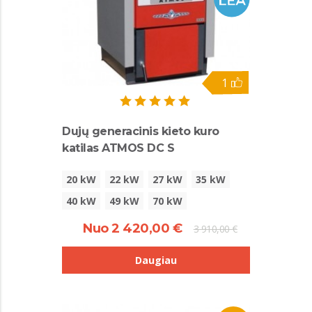
1
Dujų generacinis kieto kuro
katilas ATMOS DC S
20 kW
22 kW
27 kW
35 kW
40 kW
49 kW
70 kW
Nuo 2 420,00 €
3 910,00 €
Daugiau