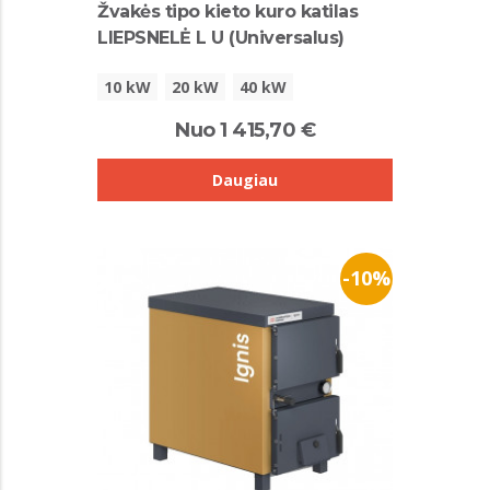
Žvakės tipo kieto kuro katilas
LIEPSNELĖ L U (Universalus)
10 kW
20 kW
40 kW
Nuo 1 415,70 €
Daugiau
-10%