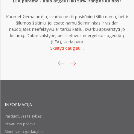
LEA parama - kaip atgauti iki 50% įrangos kainos?
Kuomet žiema artėja, svarbu ne tik pasirūpinti šiltu namu, bet ir
šilumos šaltiniu. Jei esate namų šeimininkas ir vis dar
naudojatės neefektyviu ar taršiu katilu, svarbu apsvarstyti jo
keitimą. Dabar valstybė, per Lietuvos energetikos agentūrą
Ge
(LEA), skiria para
Skaityti daugiau…
eu
INFORMACIJA
Parduotuvės taisyklės
Privatumo politika
Montavimo paslaugos