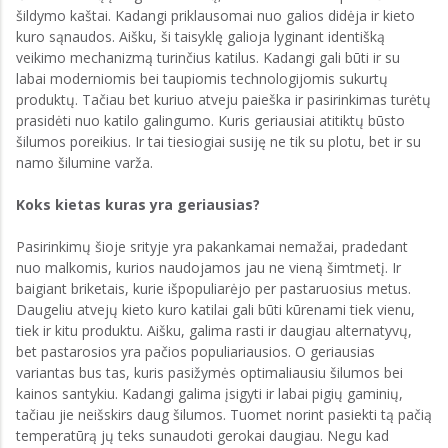
šildymo kaštai. Kadangi priklausomai nuo galios didėja ir kieto
kuro sąnaudos. Aišku, ši taisyklę galioja lyginant identišką
veikimo mechanizmą turinčius katilus. Kadangi gali būti ir su
labai moderniomis bei taupiomis technologijomis sukurtų
produktų. Tačiau bet kuriuo atveju paieška ir pasirinkimas turėtų
prasidėti nuo katilo galingumo. Kuris geriausiai atitiktų būsto
šilumos poreikius. Ir tai tiesiogiai susiję ne tik su plotu, bet ir su
namo šilumine varža.
Koks kietas kuras yra geriausias?
Pasirinkimų šioje srityje yra pakankamai nemažai, pradedant
nuo malkomis, kurios naudojamos jau ne vieną šimtmetį. Ir
baigiant briketais, kurie išpopuliarėjo per pastaruosius metus.
Daugeliu atvejų kieto kuro katilai gali būti kūrenami tiek vienu,
tiek ir kitu produktu. Aišku, galima rasti ir daugiau alternatyvų,
bet pastarosios yra pačios populiariausios. O geriausias
variantas bus tas, kuris pasižymės optimaliausiu šilumos bei
kainos santykiu. Kadangi galima įsigyti ir labai pigių gaminių,
tačiau jie neišskirs daug šilumos. Tuomet norint pasiekti tą pačią
temperatūrą jų teks sunaudoti gerokai daugiau. Negu kad