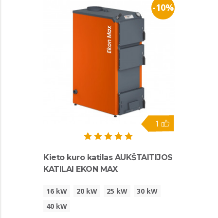
-10%
1
Kieto kuro katilas AUKŠTAITIJOS
KATILAI EKON MAX
16 kW
20 kW
25 kW
30 kW
40 kW