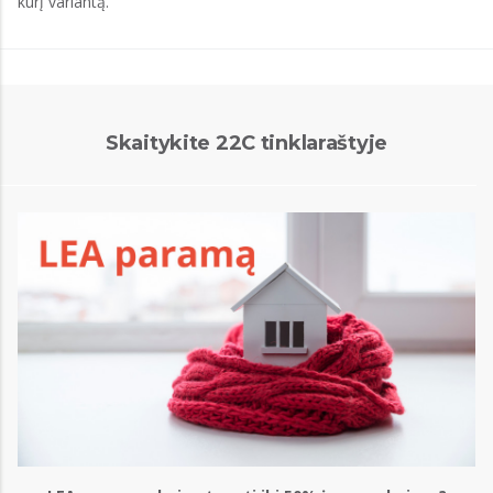
kurį variantą.
Skaitykite 22C tinklaraštyje