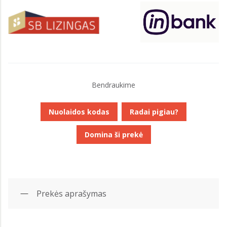
Bendraukime
Nuolaidos kodas
Radai pigiau?
Domina ši prekė
Prekės aprašymas