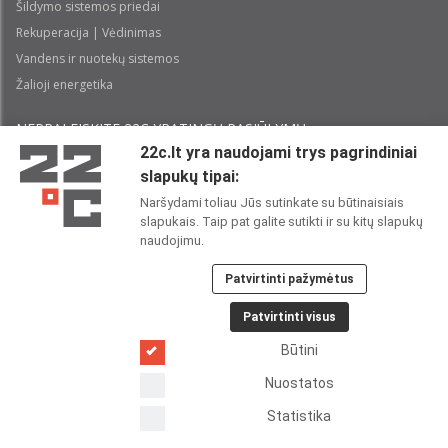
Šildymo sistemos priedai
Rekuperacija | Vėdinimas
Vandens ir nuotekų sistemos
Žalioji energetika
NEPRALEISKITE 22С YPATINGŲ PASIŪLYMŲ:
22c.lt yra naudojami trys pagrindiniai
slapukų tipai:
Prenumeruoti
Naršydami toliau Jūs sutinkate su būtinaisiais
slapukais. Taip pat galite sutikti ir su kitų slapukų
Perskaičiau ir sutinku su 22C
Privatumo politika
naudojimu.
Patvirtinti pažymėtus
22C SOCIALINIUOSE TINKLUOSE:
Patvirtinti visus
Būtini
Nuostatos
Statistika
Copyright 2026