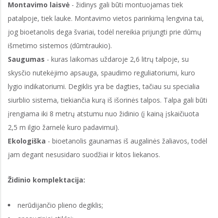
Montavimo laisvė
- židinys gali būti montuojamas tiek
patalpoje, tiek lauke. Montavimo vietos parinkimą lengvina tai,
jog bioetanolis dega švariai, todėl nereikia prijungti prie dūmų
išmetimo sistemos (dūmtraukio).
Saugumas
- kuras laikomas uždaroje 2,6 litrų talpoje, su
skysčio nutekėjimo apsauga, spaudimo reguliatoriumi, kuro
lygio indikatoriumi. Degiklis yra be dagties, tačiau su specialia
siurblio sistema, tiekiančia kurą iš išorinės talpos. Talpa gali būti
įrengiama iki 8 metrų atstumu nuo židinio (į kainą įskaičiuota
2,5 m ilgio žarnelė kuro padavimui).
Ekologiška
- bioetanolis gaunamas iš augalinės žaliavos, todėl
jam degant nesusidaro suodžiai ir kitos liekanos.
Židinio komplektacija:
nerūdijančio plieno degiklis;