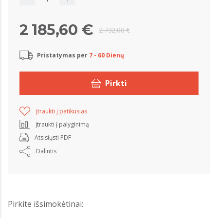
2 185,60 €
2 732,00 €
Pristatymas per
7 - 60 Dienų
Pirkti
Įtraukti į patikusias
Įtraukti į palyginimą
Atsisiųsti PDF
Dalintis
Pirkite išsimokėtinai: