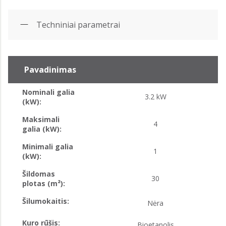
Techniniai parametrai
Pavadinimas
Nominali galia
3.2 kW
(kW):
Maksimali
4
galia (kW):
Minimali galia
1
(kW):
Šildomas
30
plotas (m²):
Šilumokaitis:
Nėra
Kuro rūšis:
Bioetanolis