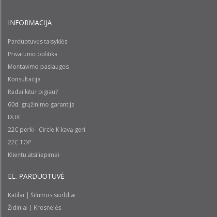
INFORMACIJA
Parduotuvės taisyklės
Privatumo politika
Montavimo paslaugos
Konsultacija
Radai kitur pigiau?
60d. grąžinimo garantija
DUK
22C perki - Circle K kavą geri
22C TOP
Klientu atsiliepimai
EL. PARDUOTUVĖ
Katilai | Šilumos siurbliai
Židiniai | Krosnelės