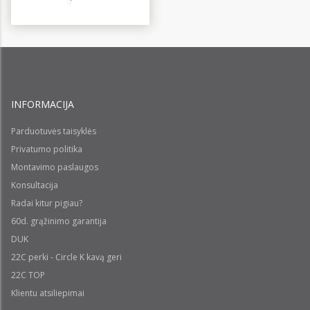
INFORMACIJA
Parduotuvės taisyklės
Privatumo politika
Montavimo paslaugos
Konsultacija
Radai kitur pigiau?
60d. grąžinimo garantija
DUK
22C perki - Circle K kavą geri
22C TOP
Klientu atsiliepimai