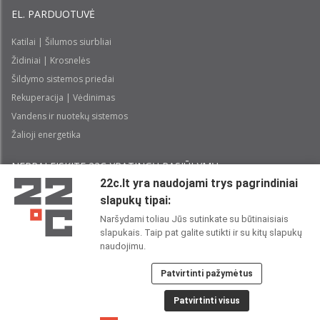
EL. PARDUOTUVĖ
Katilai | Šilumos siurbliai
Židiniai | Krosnelės
Šildymo sistemos priedai
Rekuperacija | Vėdinimas
Vandens ir nuotekų sistemos
Žalioji energetika
NEPRALEISKITE 22С YPATINGŲ PASIŪLYMŲ:
22c.lt yra naudojami trys pagrindiniai
slapukų tipai:
Prenumeruoti
Naršydami toliau Jūs sutinkate su būtinaisiais
slapukais. Taip pat galite sutikti ir su kitų slapukų
Perskaičiau ir sutinku su 22C
Privatumo politika
naudojimu.
Patvirtinti pažymėtus
22C SOCIALINIUOSE TINKLUOSE:
Patvirtinti visus