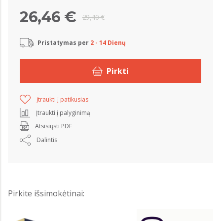
26,46 €
29,40 €
Pristatymas per
2 - 14 Dienų
Pirkti
Įtraukti į patikusias
Įtraukti į palyginimą
Atsisiųsti PDF
Dalintis
Pirkite išsimokėtinai: