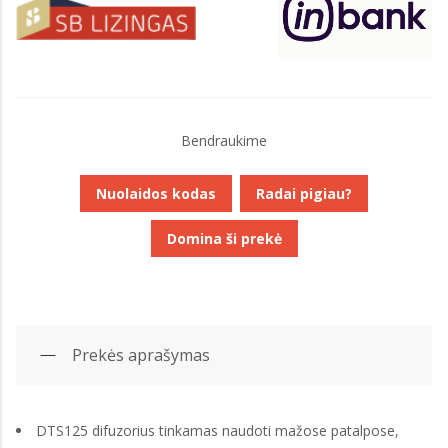
Bendraukime
Nuolaidos kodas
Radai pigiau?
Domina ši prekė
Prekės aprašymas
DTS125 difuzorius tinkamas naudoti mažose patalpose,