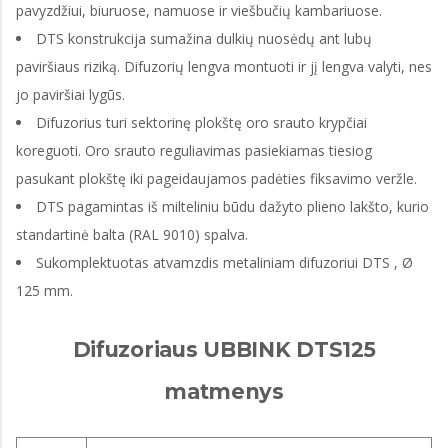
pavyzdžiui, biuruose, namuose ir viešbučių kambariuose.
DTS konstrukcija sumažina dulkių nuosėdų ant lubų
paviršiaus riziką. Difuzorių lengva montuoti ir jį lengva valyti, nes
jo paviršiai lygūs.
Difuzorius turi sektorinę plokštę oro srauto krypčiai
koreguoti. Oro srauto reguliavimas pasiekiamas tiesiog
pasukant plokštę iki pageidaujamos padėties fiksavimo veržle.
DTS pagamintas iš milteliniu būdu dažyto plieno lakšto, kurio
standartinė balta (RAL 9010) spalva.
Sukomplektuotas atvamzdis metaliniam difuzoriui DTS , Ø
125 mm.
Difuzoriaus UBBINK DTS125
matmenys