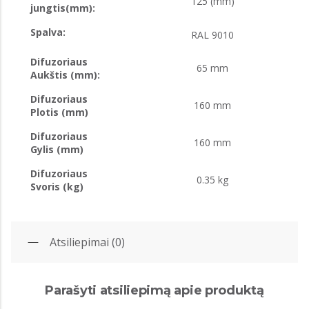
125 (mm)
jungtis(mm):
Spalva:
RAL 9010
Difuzoriaus
65 mm
Aukštis (mm):
Difuzoriaus
160 mm
Plotis (mm)
Difuzoriaus
160 mm
Gylis (mm)
Difuzoriaus
0.35 kg
Svoris (kg)
Atsiliepimai (0)
Parašyti atsiliepimą apie produktą