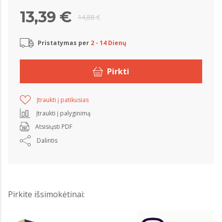
13,39 €
14,88 €
Pristatymas per
2 - 14 Dienų
Pirkti
Įtraukti į patikusias
Įtraukti į palyginimą
Atsisiųsti PDF
Dalintis
Pirkite išsimokėtinai: