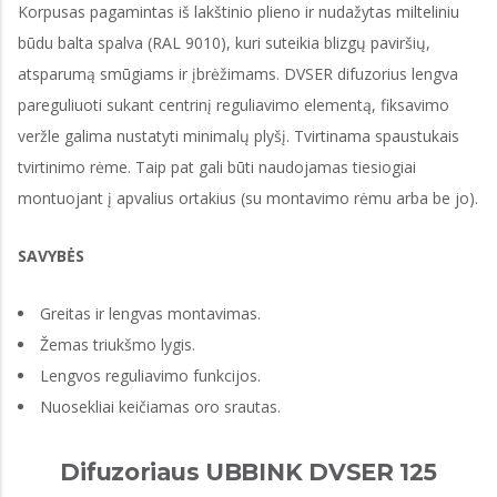
Korpusas pagamintas iš lakštinio plieno ir nudažytas milteliniu
būdu balta spalva (RAL 9010), kuri suteikia blizgų paviršių,
atsparumą smūgiams ir įbrėžimams. DVSER difuzorius lengva
pareguliuoti sukant centrinį reguliavimo elementą, fiksavimo
veržle galima nustatyti minimalų plyšį. Tvirtinama spaustukais
tvirtinimo rėme. Taip pat gali būti naudojamas tiesiogiai
montuojant į apvalius ortakius (su montavimo rėmu arba be jo).
SAVYBĖS
Greitas ir lengvas montavimas.
Žemas triukšmo lygis.
Lengvos reguliavimo funkcijos.
Nuosekliai keičiamas oro srautas.
Difuzoriaus UBBINK DVSER 125