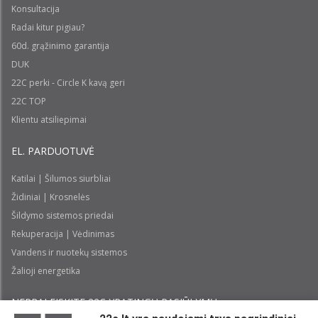
Konsultacija
Radai kitur pigiau?
60d. grąžinimo garantija
DUK
22C perki - Circle K kavą geri
22C TOP
Klientu atsiliepimai
EL. PARDUOTUVĖ
Katilai | Šilumos siurbliai
Židiniai | Krosnelės
Šildymo sistemos priedai
Rekuperacija | Vėdinimas
Vandens ir nuotekų sistemos
Žalioji energetika
NEPRALEISKITE 22С YPATINGŲ PASIŪLYMŲ: