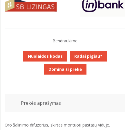
Bendraukime
Nuolaidos kodas
Radai pigiau?
Domina ši prekė
Prekės aprašymas
Oro šalinimo difuzorius, skirtas montuoti pastatų viduje.