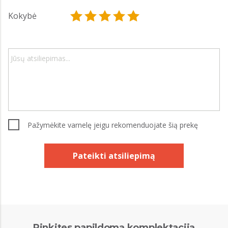
Kokybė
Pažymėkite varnelę jeigu rekomenduojate šią prekę
Pateikti atsiliepimą
Rinkites papildomą komplektaciją