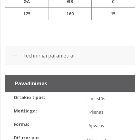
ØA
ØB
C
125
160
15
Techniniai parametrai
Pavadinimas
Ortakio tipas:
Lankstūs
Medžiaga:
Plienas
Forma:
Apvalus
Difuzoriaus