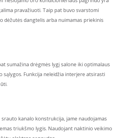
12MI nešiojamo oro kondicionieriaus pagrindo yra
 galima pravažiuoti. Taip pat buvo svarstomi
ymo dėžutės dangtelis arba nuimamas priekinis
 pat sumažina drėgmės lygį salone iki optimalaus
sąlygos. Funkcija neleidžia interjere atsirasti
ūti.
as srauto kanalo konstrukcija, jame naudojamas
 žemas triukšmo lygis. Naudojant naktinio veikimo