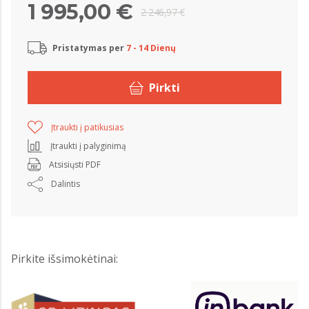
1 995,00 €
2 246,97 €
Pristatymas per
7 - 14 Dienų
Pirkti
Įtraukti į patikusias
Įtraukti į palyginimą
Atsisiųsti PDF
Dalintis
Pirkite išsimokėtinai: