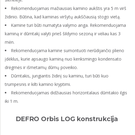
Rekomenduojamas mažiausias kamino aukštis yra 5 m virš
židinio. Būtina, kad kaminas viršytų aukščiausią stogo vietą.
Kamine turi būti numatyta valymo anga. Rekomenduojama
kaminą ir dūmtakį valyti prieš šildymo sezoną ir vėliau kas 3
mėn.
Rekomenduojama kamine sumontuoti nerūdijančio plieno
įdėklus, kurie apsaugo kaminą nuo kenksmingo kondensato
drėgmės ir išmetamų dūmų poveikio.
Dūmtakis, jungiantis židinį su kaminu, turi būti kuo
trumpesnis ir kilti kamino kryptimi.
Rekomenduojamas didžiausias horizontalaus dūmtakio ilgis
iki 1 m.
DEFRO Orbis LOG konstrukcija