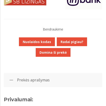
Bendraukime
Nuolaidos kodas
Radai pigiau?
Domina ši prekė
Prekės aprašymas
Privalumai: