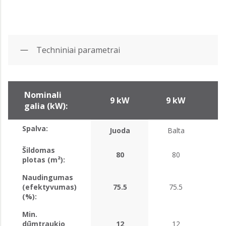
Techniniai parametrai
Nominali
9 kW
9 kW
9
galia (kW):
Spalva:
Juoda
Balta
Šildomas
80
80
plotas (m²):
Naudingumas
(efektyvumas)
75.5
75.5
(%):
Min.
dūmtraukio
12
12