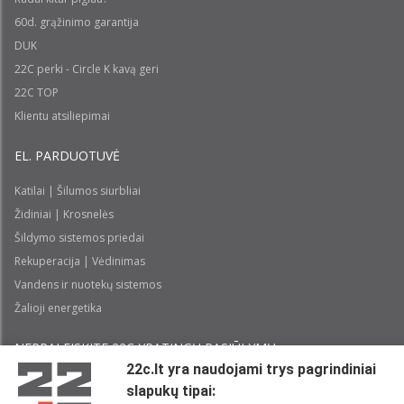
60d. grąžinimo garantija
DUK
22C perki - Circle K kavą geri
22C TOP
Klientu atsiliepimai
EL. PARDUOTUVĖ
Katilai | Šilumos siurbliai
Židiniai | Krosnelės
Šildymo sistemos priedai
Rekuperacija | Vėdinimas
Vandens ir nuotekų sistemos
Žalioji energetika
NEPRALEISKITE 22С YPATINGŲ PASIŪLYMŲ:
22c.lt yra naudojami trys pagrindiniai
slapukų tipai:
Prenumeruoti