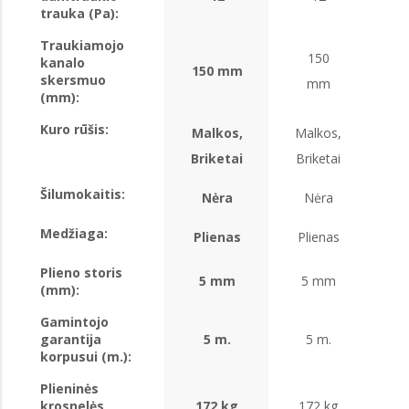
trauka (Pa):
Traukiamojo
150
kanalo
150 mm
skersmuo
mm
(mm):
Kuro rūšis:
Malkos,
Malkos,
Ma
Briketai
Briketai
Br
Šilumokaitis:
Nėra
Nėra
Medžiaga:
Plienas
Plienas
Pl
Plieno storis
5 mm
5 mm
5
(mm):
Gamintojo
garantija
5 m.
5 m.
korpusui (m.):
Plieninės
krosnelės
172 kg
172 kg
1