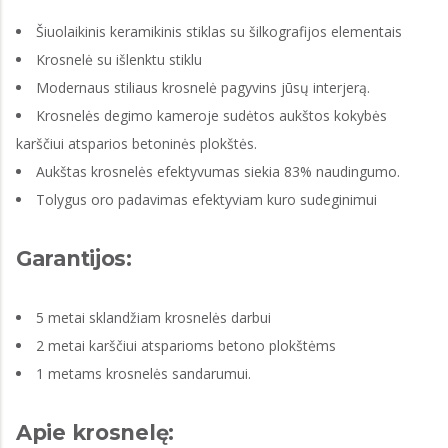
Šiuolaikinis keramikinis stiklas su šilkografijos elementais
Krosnelė su išlenktu stiklu
Modernaus stiliaus krosnelė pagyvins jūsų interjerą.
Krosnelės degimo kameroje sudėtos aukštos kokybės
karščiui atsparios betoninės plokštės.
Aukštas krosnelės efektyvumas siekia 83% naudingumo.
Tolygus oro padavimas efektyviam kuro sudeginimui
Garantijos:
5 metai sklandžiam krosnelės darbui
2 metai karščiui atsparioms betono plokštėms
1 metams krosnelės sandarumui.
Apie krosnelę: