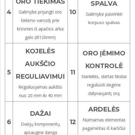
ORO TIEKIMAS
SPALVA
4
10
Galimybė prijungti oro
Galimybė pasirinkti
tiekimo vamzdį prie
korpuso spalvas
krosnies iš apačios arba
galo (Ø120mm)
KOJELĖS
ORO ĮĖMIMO
AUKŠČIO
KONTROLĖ
5
11
REGULIAVIMUI
Slankiklis, skirtas tiksliai
reguliuoti degime
Reguliuojamas aukštis
dalyvaujantį orą
nuo 20 mm iki 40 mm
ARDELĖS
DAŽAI
Nuimamas elementas
6
12
Dviejų komponentų
pagamintas iš karščiui
apsauginė danga