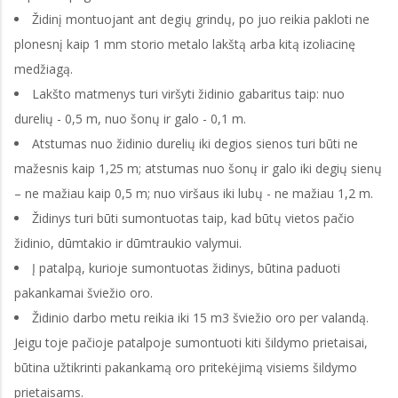
Židinį montuojant ant degių grindų, po juo reikia pakloti ne
plonesnį kaip 1 mm storio metalo lakštą arba kitą izoliacinę
medžiagą.
Lakšto matmenys turi viršyti židinio gabaritus taip: nuo
durelių - 0,5 m, nuo šonų ir galo - 0,1 m.
Atstumas nuo židinio durelių iki degios sienos turi būti ne
mažesnis kaip 1,25 m; atstumas nuo šonų ir galo iki degių sienų
– ne mažiau kaip 0,5 m; nuo viršaus iki lubų - ne mažiau 1,2 m.
Židinys turi būti sumontuotas taip, kad būtų vietos pačio
židinio, dūmtakio ir dūmtraukio valymui.
Į patalpą, kurioje sumontuotas židinys, būtina paduoti
pakankamai šviežio oro.
Židinio darbo metu reikia iki 15 m3 šviežio oro per valandą.
Jeigu toje pačioje patalpoje sumontuoti kiti šildymo prietaisai,
būtina užtikrinti pakankamą oro pritekėjimą visiems šildymo
prietaisams.