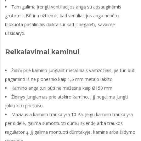
Tam galima įrengti ventiliacijos angą su apsauginėmis
grotomis. Būtina užtikrinti, kad ventiliacijos anga nebūtų
blokuota pašaliniais daiktais ir kad ji negalėtų savaime
užsidaryti.
Reikalavimai kaminui
Židinį prie kamino jungiant metaliniais vamzdžiais, jie turi būti
pagaminti iš ne plonesnio kaip 1,5 mm metalo lakšto.
Kamino anga turi būti ne mažesnė kaip Ø150 mm.
Židinys jungiamas prie atskiro kamino, į jį negalima jungti
jokių kitų prietaisų.
Mažiausia kamino trauka yra 10 Pa. Jeigu kamino trauka yra
per didelė, galima sumontuoti dūmų sklendę arba traukos
reguliatorių. Jį galima montuoti dūmtakyje, kamine arba šildymo
sienelėje.