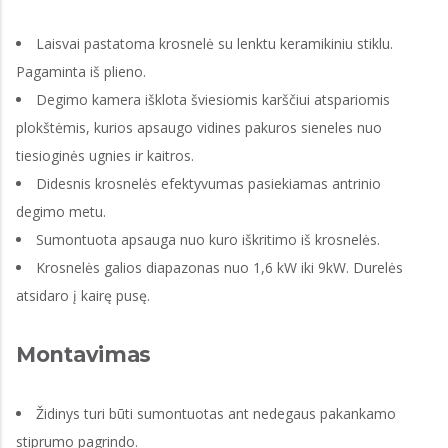
Laisvai pastatoma krosnelė su lenktu keramikiniu stiklu.
Pagaminta iš plieno.
Degimo kamera išklota šviesiomis karščiui atspariomis
plokštėmis, kurios apsaugo vidines pakuros sieneles nuo
tiesioginės ugnies ir kaitros.
Didesnis krosnelės efektyvumas pasiekiamas antrinio
degimo metu.
Sumontuota apsauga nuo kuro iškritimo iš krosnelės.
Krosnelės galios diapazonas nuo 1,6 kW iki 9kW. Durelės
atsidaro į kairę pusę.
Montavimas
Židinys turi būti sumontuotas ant nedegaus pakankamo
stiprumo pagrindo.