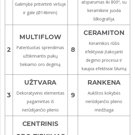
atsparumas iki 800º, su
Galimybė pritvirtinti viršuje
keramikine juoda
ir gale (Ø146mm)
šilkografija.
CERAMITON
MULTIFLOW
Keramikos rūšis
Patentuotas sprendimas
2
8
efektyviai įtakojanti
užtikrinantis puikų
degimo procesui ir
tiekiamo oro degimą
kaupia efektiviai šilumą
UŽTVARA
RANKENA
Dekoratyvinis elementas
Aukštos kokybės
3
9
pagamintas iš
nerūdijančio plieno
nerūdijančio plieno
medžiaga
CENTRINIS