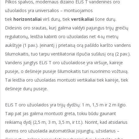
Pilkos spalvos, modernaus dizaino ELiS T vandeninės oro
užuolaidos yra universalios – montuojamos
tiek
horizontaliai
virš durų, tiek
vertikaliai
šone durų.
Didesnis oro srautas, kurį galima valdyti pajungus trijų greičių
reguliatorių, leidžia kabinti oro užuolaidas net 4-ių metrų
aukštyje (1 pav.). Įeinantį į prietaisą orą pašildo karšto vandens
šilumokaitis, tuo tarpu ventiliatoriai išpučia sušilusį orą (2 pav.).
Vandens jungtys ELiS T oro užuolaidose yra viršuje, kairėje
pusėje, o dešinėje pusėje šilumokaitis turi nuorinimo vožtuvą.
Tai leidžia oro užuolaidas montuoti vertikaliai tiek kairėje, tiek
dešinėje durų pusėje.
ELiS T oro užuolaidos yra trijų dydžių: 1 m, 1,5 m ir 2 m ilgio.
Taip pat jas galima montuoti greta, tokiu būdu gaunant
reikiamą dydį (2,5 m, 3 m, 3,5 m, ir t.t.). Norint, kad atsidarius
durims oro užuolaida automatiškai įsijungtų, užsidarius –