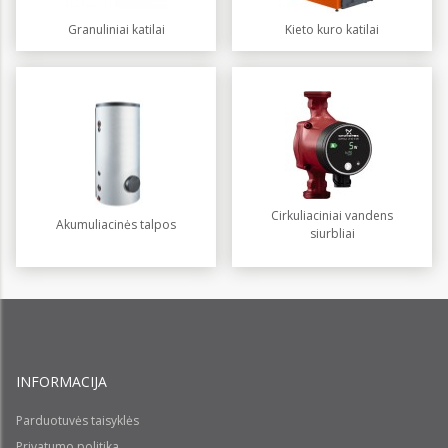
Granuliniai katilai
Kieto kuro katilai
Cirkuliaciniai vandens
Akumuliacinės talpos
siurbliai
INFORMACIJA
Parduotuvės taisyklės
Privatumo politika