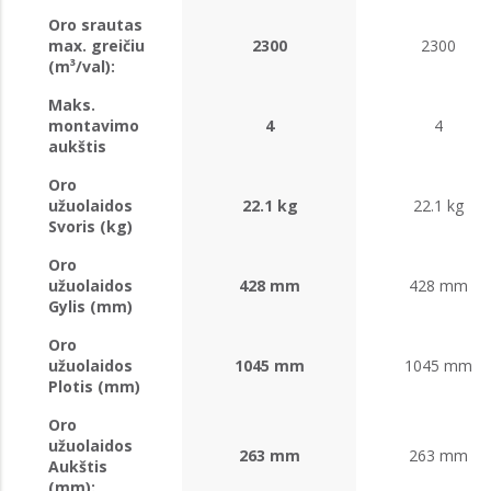
Oro srautas
max. greičiu
2300
2300
(m³/val):
Maks.
montavimo
4
4
aukštis
Oro
užuolaidos
22.1 kg
22.1 kg
Svoris (kg)
Oro
užuolaidos
428 mm
428 mm
Gylis (mm)
Oro
užuolaidos
1045 mm
1045 mm
Plotis (mm)
Oro
užuolaidos
263 mm
263 mm
Aukštis
(mm):