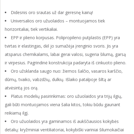
Didesnis oro srautas už dar geresnę kainą!
Universalios oro užuolaidos – montuojamos tiek
horizontaliai, tiek vertikaliai.
EPP ir plieno korpusas. Polipropileno putplastis (EPP) yra
tvirtas ir elastingas, dėl jo sumažėja įrenginio svoris. Jis yra
atsparus chemikalams, labai gerai valosi, sugeria šilumą, garsą
ir virpesius. Pagrindinė konstrukcija padaryta iš cinkuoto plieno.
Oro užsklanda saugo nuo: žiemos šalčio, vasaros karščio,
dūmų, tvaiko, vabzdžių, dulkių. Išlaiko patalpoje šiltą ar
atvėsintą jos orą.
Platus modelių pasirinkimas: oro užuolaidos yra trijų ilgių,
gali būti montuojamos viena šalia kitos, tokiu būdu gaunant
reikiamą ilgį.
Oro užuolaidos yra gaminamos iš aukščiausios kokybės
detalių: kryžminiai ventiliatoriai, kokybiški variniai šilumokaičiai