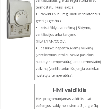
ventiliatoriaus greičio reguliatoriumi su
termostatu, kuris leidžia:
rankiniu būdu reguliuoti ventiliatoriaus
greitį (3 greičiai);
keisti šildytuvo režimą į šildymo,
ventiliacijos arba šaldymo
(HEAT/FAN/COOL);
pasirinkti nepertraukiamą veikimą
(ventiliatorius ir toliau veikia pasiekus
nustatytą temperatūrą) arba termostatinį
veikimą (ventiliatorius išsijungia pasiekus
nustatytą temperatūrą).
HMI valdiklis
HMI programuojamas valdiklis - tai
pažengusi valdymo sistema 3-jų greičių