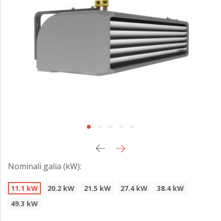
Nominali galia (kW):
11.1 kW
20.2 kW
21.5 kW
27.4 kW
38.4 kW
49.3 kW