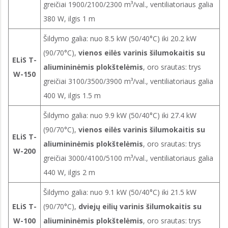
greičiai 1900/2100/2300 m³/val., ventiliatoriaus galia
380 W, ilgis 1 m
Šildymo galia: nuo 8.5 kW (50/40°C) iki 20.2 kW
(90/70°C),
vienos eilės varinis šilumokaitis su
ELiS T-
aliumininėmis plokštelėmis
, oro srautas: trys
W-150
greičiai 3100/3500/3900 m³/val., ventiliatoriaus galia
400 W, ilgis 1.5 m
Šildymo galia: nuo 9.9 kW (50/40°C) iki 27.4 kW
(90/70°C),
vienos eilės varinis šilumokaitis su
ELiS T-
aliumininėmis plokštelėmis
, oro srautas: trys
W-200
greičiai 3000/4100/5100 m³/val., ventiliatoriaus galia
440 W, ilgis 2 m
Šildymo galia: nuo 9.1 kW (50/40°C) iki 21.5 kW
ELiS T-
(90/70°C),
dviejų eilių varinis šilumokaitis su
W-100
aliumininėmis plokštelėmis
, oro srautas: trys