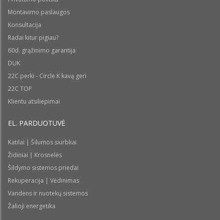
Montavimo paslaugos
Konsultacija
Radai kitur pigiau?
60d. grąžinimo garantija
DUK
22C perki - Circle K kavą geri
22C TOP
Klientu atsiliepimai
EL. PARDUOTUVĖ
Katilai | Šilumos siurbliai
Židiniai | Krosnelės
Šildymo sistemos priedai
Rekuperacija | Vėdinimas
Vandens ir nuotekų sistemos
Žalioji energetika