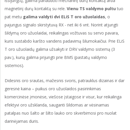
išsijungtų, galima panaudoti mechaninį durų kontaktą arba
magnetinį durų kontaktą su rele.
Vienu TS valdymo pultu
tuo
pat metu
galima valdyti dvi ELiS T oro užuolaidas
, o
pajungus signalo skirstytuvą RX - net iki 6 vnt. Norint atjungti
šildymą oro užuolaidai, reikalingas vožtuvas su servo pavara,
kuris sustabdo karšto vandens padavimą šilumokaičiui. Prie ELiS
T oro užuolaidų galima užsakyti ir DRV valdymo sistemą (3
pav.), kurią galima prijungti prie BMS (pastatų valdymo
sistemos).
Didesnis oro srautas, mažesnis svoris, patrauklus dizainas ir dar
geresnė kaina – puikus oro užuolaidos pasirinkimas
komercinėse įmonėse, viešose įstaigose ir visur, kur reikalinga
efektyvi oro užsklanda, sauganti šildomas ar vėsinamas
patalpas nuo šalto ar šilto lauko oro skverbimosi pro nuolat
darinėjamas duris.