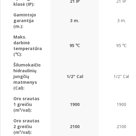
21 IP
21 IP
klasė (IP):
Gamintojo
garantija
3 m.
3 m.
(m.):
Maks.
darbinė
95 ℃
95 ℃
temperatūra
(℃):
Šilumokaičio
hidraulinių
jungčių
1/2" Cal
1/2" Cal
matmenys
(Cal):
Oro srautas
1 greičiu
1900
1900
(m³/val):
Oro srautas
2 greičiu
2100
2100
(m³/val):