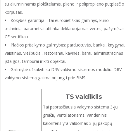
su aliumininėmis plokštelėmis, plieno ir polipropileno putplasčio
korpusas.
Kokybės garantija – tai europietiškas gaminys, kurio
techniniai parametrai atitinka deklaruojamas vertes, pažymėtas
CE sertifikatu.
Plačios pritaikymo galimybės: parduotuvės, bankai, knygynai,
vaistinės, viešbučiai, restoranai, kavinės, barai, administracinės
įstaigos, tambūrai ir kiti objektai.
Galimybė užsakyti su DRV valdymo sistemos moduliu. DRV
valdymo sistemą galima prijungti prie BMS.
TS valdiklis
Tai paprasčiausia valdymo sistema 3-jų
greičių ventiliatoriams. Vandeninis
kaloriferis yra valdomas 3-jų pakopų