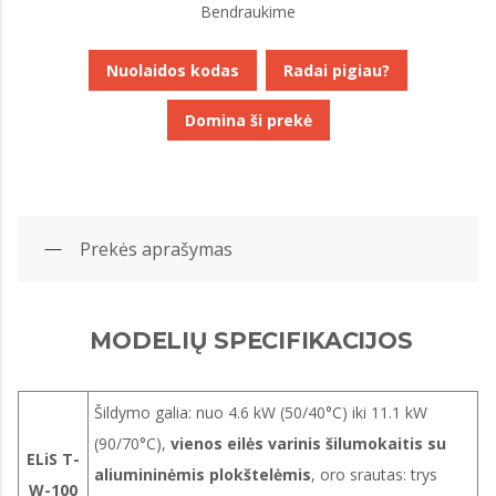
Bendraukime
Nuolaidos kodas
Radai pigiau?
Domina ši prekė
Prekės aprašymas
MODELIŲ SPECIFIKACIJOS
Šildymo galia: nuo 4.6 kW (50/40°C) iki 11.1 kW
(90/70°C),
vienos eilės varinis šilumokaitis su
ELiS T-
aliumininėmis plokštelėmis
, oro srautas: trys
W-100