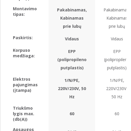
Montavimo
Pakabinamas,
Pakabinamas,
tipas:
Kabinamas
Kabinamas
prie lubų
prie lubų
Paskirtis:
Vidaus
Vidaus
Korpuso
EPP
EPP
medžiaga:
(polipropileno
(polipropileno
putplastis)
putplastis)
Elektros
1/N/PE,
1/N/PE,
pajungimas
220V/230V, 50
220V/230V,
(įtampa)
Hz
50 Hz
Triukšmo
lygis max.
60
60
(db(A))
Apsaugos