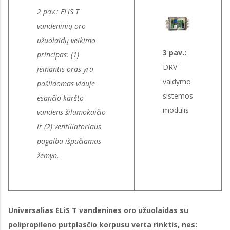
2 pav.: ELiS T
vandeninių oro
užuolaidų veikimo
3 pav.:
principas: (1)
DRV
įeinantis oras yra
valdymo
pašildomas viduje
sistemos
esančio karšto
modulis
vandens šilumokaičio
ir (2) ventiliatoriaus
pagalba išpučiamas
žemyn.
Universalias ELiS T vandenines oro užuolaidas su
polipropileno putplasčio korpusu verta rinktis, nes: