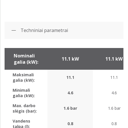
Techniniai parametrai
Nominali
11.1 kW
11.1 kW
galia (kW):
Maksimali
11.1
11.1
galia (kW):
Minimali
4.6
4.6
galia (kW):
Max. darbo
1.6 bar
1.6 bar
slėgis (bar):
Vandens
0.8
0.8
talpa (l):