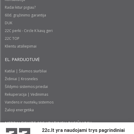
Radai kitur pigiau?
60d. grąžinimo garantija
DUK
22C perki - Circle K kavą geri
22C TOP
Klientu atsiliepimai
EL. PARDUOTUVĖ
Katilai | Šilumos siurbliai
Židiniai | Krosnelės
Šildymo sistemos priedai
Rekuperacija | Vėdinimas
Vandens ir nuotekų sistemos
Žalioji energetika
NEPRALEISKITE 22С YPATINGŲ PASIŪLYMŲ:
22c.lt yra naudojami trys pagrindiniai