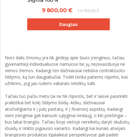
Sigma 100 N
9 800,00 €
14 700,00 €
Daugiau
Nors dalis žmonių yra tik girdėję apie šiuos įrenginius, tačiau
gyvenantieji individualiuose namuose be jų neįsivaizduoja nė
vienos žiemos. Kadangi ten dažniausiai nebūna centralizuoto
šildymo, ką turi daugiabučiai. Todėl tenka patiems rūpintis, kas
užtikrins, jog jau rudens vakarais netektų šalti.
Tačiau tuo pačiu metu tai ne tik rūpestis, bet ir laisvė pasirinkti
praktiškai bet kokį šildymo būdą. Aišku, dažniausiai
atsižvelgiama ir į patį pastatą, ir į finansinį aspektą. Kadangi
vieni įrenginiai gali kainuoti sąlyginai nedaug, o kiti priešingai –
bus labai brangūs. Tačiau šioje vietoje nereikėtų daryti skubotų
išvadų ir rinktis pigiausio varianto. Kadangi kai kuriais atvejais
brangesnis produktas ilgalaikėje perspektyvoje gali padėti