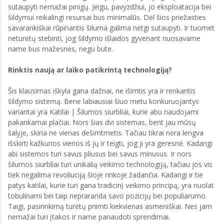
sutaupyti nemažai pinigų. Jeigu, pavyzdžiui, jo eksploatacija bei
šildymui reikalingi resursai bus minimalūs. Dėl šios priežasties
savarankiškai rūpinantis šiluma galima netgi sutaupyti. Ir tuomet
neturėtų stebinti, jog šildymo išlaidos gyvenant nuosavame
name bus mažesnės, negu bute.
Rinktis naują ar laiko patikrintą technologiją?
Šis klausimas iškyla gana dažnai, ne išimtis yra ir renkantis
šildymo sistemą. Bene labiausiai šiuo metu konkuruojantys
variantai yra Katilai | Šilumos siurbliai, kurie abu naudojami
pakankamai plačiai. Nors šias dvi sistemas, bent jau mūsų
šalyje, skiria ne vienas dešimtmetis. Tačiau tikrai nėra lengva
išskirti kažkurios vienos iš jų ir teigti, jog ji yra geresnė. Kadangi
abi sistemos turi savus pliusus bei savus minusus. Ir nors
šilumos siurbliai turi unikalią veikimo technologiją, tačiau jos vis
tiek negalima revoliuciją šioje rinkoje žadančia. Kadangi ir tie
patys katilai, kurie turi gana tradicinį veikimo principą, yra nuolat
tobulinami bei taip nepraranda savo pozicijų bei populiarumo.
Taigi, pasirinkimą turėtų priimti kiekvienas asmeniškai. Nes jam
nemažai turi įtakos ir name panaudoti sprendimai.