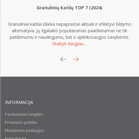
Granulinių katilų TOP 7 (2024)
Granuliniai katilai išlieka nepaprastai aktuali ir efektyvi šildymo
o
alternatyva. Jų ilgalaikis populiarumas paaiškinamas ne tik
patikimumu ir naudingumu, bet ir aplinkosaugos savybėmis.
Skaityti daugiau…
INFORMACIJA
Parduotuvės taisyklės
Privatumo politika
Montavimo paslaugos
Konsultacija