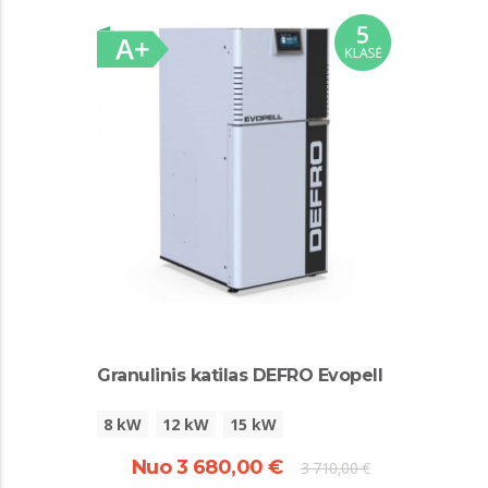
Granulinis katilas DEFRO Evopell
8 kW
12 kW
15 kW
Nuo 3 680,00 €
3 710,00 €