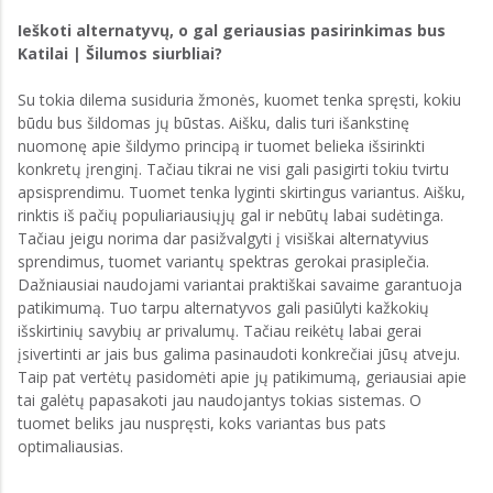
Ieškoti alternatyvų, o gal geriausias pasirinkimas bus
Katilai | Šilumos siurbliai?
Su tokia dilema susiduria žmonės, kuomet tenka spręsti, kokiu
būdu bus šildomas jų būstas. Aišku, dalis turi išankstinę
nuomonę apie šildymo principą ir tuomet belieka išsirinkti
konkretų įrenginį. Tačiau tikrai ne visi gali pasigirti tokiu tvirtu
apsisprendimu. Tuomet tenka lyginti skirtingus variantus. Aišku,
rinktis iš pačių populiariausiųjų gal ir nebūtų labai sudėtinga.
Tačiau jeigu norima dar pasižvalgyti į visiškai alternatyvius
sprendimus, tuomet variantų spektras gerokai prasiplečia.
Dažniausiai naudojami variantai praktiškai savaime garantuoja
patikimumą. Tuo tarpu alternatyvos gali pasiūlyti kažkokių
išskirtinių savybių ar privalumų. Tačiau reikėtų labai gerai
įsivertinti ar jais bus galima pasinaudoti konkrečiai jūsų atveju.
Taip pat vertėtų pasidomėti apie jų patikimumą, geriausiai apie
tai galėtų papasakoti jau naudojantys tokias sistemas. O
tuomet beliks jau nuspręsti, koks variantas bus pats
optimaliausias.