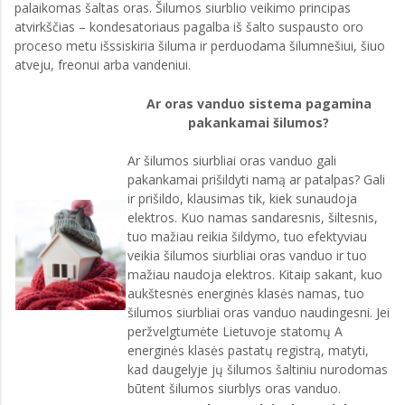
palaikomas šaltas oras. Šilumos siurblio veikimo principas
atvirkščias – kondesatoriaus pagalba iš šalto suspausto oro
proceso metu išssiskiria šiluma ir perduodama šilumnešiui, šiuo
atveju, freonui arba vandeniui.
Ar oras vanduo sistema pagamina
pakankamai šilumos?
Ar šilumos siurbliai oras vanduo gali
pakankamai prišildyti namą ar patalpas? Gali
ir prišildo, klausimas tik, kiek sunaudoja
elektros. Kuo namas sandaresnis, šiltesnis,
tuo mažiau reikia šildymo, tuo efektyviau
veikia šilumos siurbliai oras vanduo ir tuo
mažiau naudoja elektros. Kitaip sakant, kuo
aukštesnės energinės klasės namas, tuo
šilumos siurbliai oras vanduo naudingesni. Jei
peržvelgtumėte Lietuvoje statomų A
energinės klasės pastatų registrą, matyti,
kad daugelyje jų šilumos šaltiniu nurodomas
būtent šilumos siurblys oras vanduo.