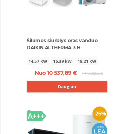
Šilumos siurblys oras vanduo
DAIKIN ALTHERMA 3 H
14.57 kW
16.39 kW
18.21 kW
Nuo 10 537,89 €
14 050,52 €
Daugiau
-25%