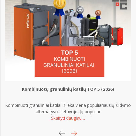
Kombinuotų granulinių katilų TOP 5 (2026)
Kombinuoti granuliniai katilai išlieka viena populiariausių šildymo
o
alternatyvų Lietuvoje. Jų populiar
Skaityti daugiau…