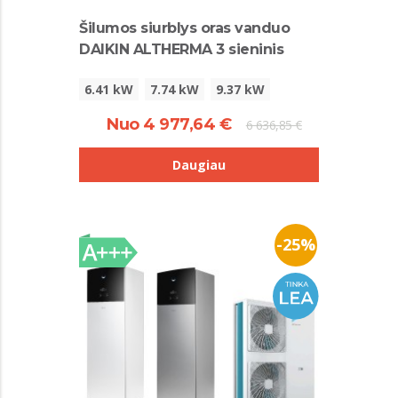
Šilumos siurblys oras vanduo
DAIKIN ALTHERMA 3 sieninis
6.41 kW
7.74 kW
9.37 kW
Nuo 4 977,64 €
6 636,85 €
Daugiau
-25%