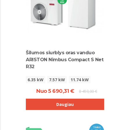
Šilumos siurblys oras vanduo
ARISTON Nimbus Compact S Net
R32
6.35 kW
7.57 kW
11.74 kW
Nuo 5 690,31 €
8 493,00 €
Daugiau