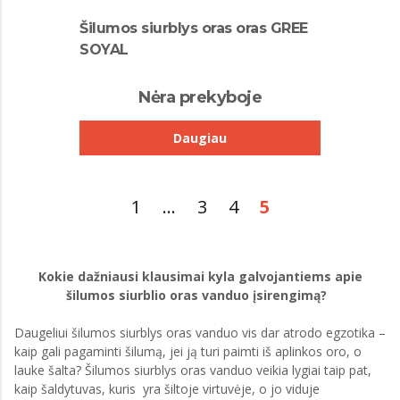
Šilumos siurblys oras oras GREE
SOYAL
Nėra prekyboje
Daugiau
1
...
3
4
5
Kokie dažniausi klausimai kyla galvojantiems apie
šilumos siurblio oras vanduo įsirengimą?
Daugeliui šilumos siurblys oras vanduo vis dar atrodo egzotika –
kaip gali pagaminti šilumą, jei ją turi paimti iš aplinkos oro, o
lauke šalta? Šilumos siurblys oras vanduo veikia lygiai taip pat,
kaip šaldytuvas, kuris yra šiltoje virtuvėje, o jo viduje