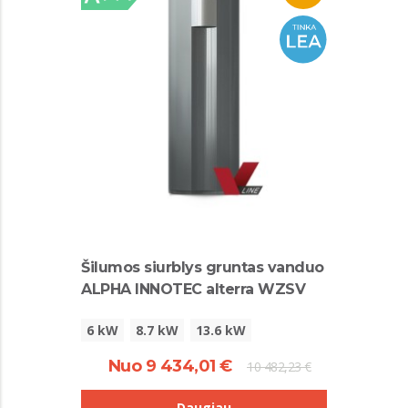
Šilumos siurblys gruntas vanduo
ALPHA INNOTEC alterra WZSV
6 kW
8.7 kW
13.6 kW
Nuo 9 434,01 €
10 482,23 €
Daugiau