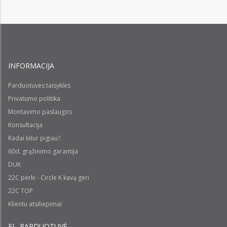
INFORMACIJA
Parduotuvės taisyklės
Privatumo politika
Montavimo paslaugos
Konsultacija
Radai kitur pigiau?
60d. grąžinimo garantija
DUK
22C perki - Circle K kavą geri
22C TOP
Klientu atsiliepimai
EL. PARDUOTUVĖ