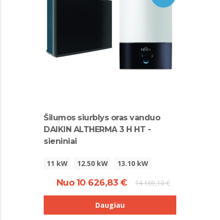
Šilumos siurblys oras vanduo
DAIKIN ALTHERMA 3 H HT -
sieniniai
11 kW
12.50 kW
13.10 kW
Nuo 10 626,83 €
14 169,10 €
Daugiau