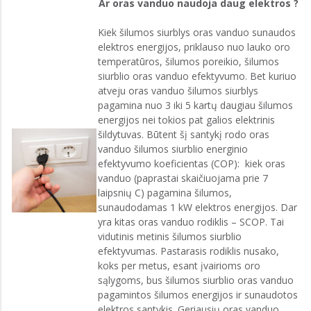
Ar oras vanduo naudoja daug elektros ?
Kiek šilumos siurblys oras vanduo sunaudos
elektros energijos, priklauso nuo lauko oro
temperatūros, šilumos poreikio, šilumos
siurblio oras vanduo efektyvumo. Bet kuriuo
atveju oras vanduo šilumos siurblys
pagamina nuo 3 iki 5 kartų daugiau šilumos
energijos nei tokios pat galios elektrinis
šildytuvas. Būtent šį santykį rodo oras
vanduo šilumos siurblio energinio
efektyvumo koeficientas (COP): kiek oras
vanduo (paprastai skaičiuojama prie 7
laipsnių C) pagamina šilumos,
sunaudodamas 1 kW elektros energijos. Dar
yra kitas oras vanduo rodiklis – SCOP. Tai
vidutinis metinis šilumos siurblio
efektyvumas. Pastarasis rodiklis nusako,
koks per metus, esant įvairioms oro
sąlygoms, bus šilumos siurblio oras vanduo
pagamintos šilumos energijos ir sunaudotos
elektros santykis. Geriausių oras vanduo