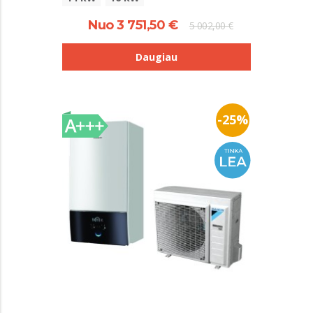
Nuo 3 751,50 €
5 002,00 €
Daugiau
-25%