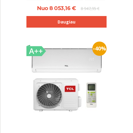
Nuo 8 053,16 €
8 947,95 €
Daugiau
-40%