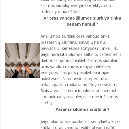
šilumos siurblių energinio efektyvumo
rodiklis yra nuo 4 iki 5.
Ar oras vanduo šilumos siurblys tinka
senam namui ?
Ar šilumos siurbliai oras vanduo tinka
prastesnių šiluminių savybių namui,
pavyzdžiui, senesnės statybos? Tinka. Tik,
jeigu nėra kito šilumos šaltinio, šaltesnėmis
dienomis namui prišildyti šilumos siurbliai
oras vanduo naudos daugiau elektros
energijos. Tas pats pasakytina ir apie
aukštesnės šilumnešio temperatūros
reikalaujančią radiatorinę šildymo sistemą.
Šiais atvejais itin racionalus ir atsiperkantis
sprendimas yra saulės elektrinė ir šilumos
siurblys.
Parama šilumos siurbliui ?
Jeigu planuojate pasikeisti seną kieto kuro
katilą į oras vanduo, galite atgauti iki 50