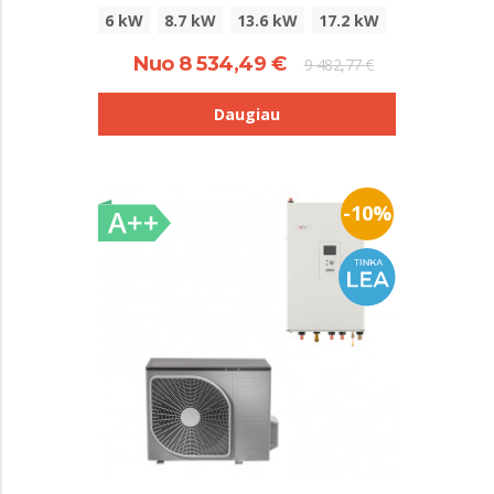
6 kW
8.7 kW
13.6 kW
17.2 kW
Nuo 8 534,49 €
9 482,77 €
Daugiau
-10%