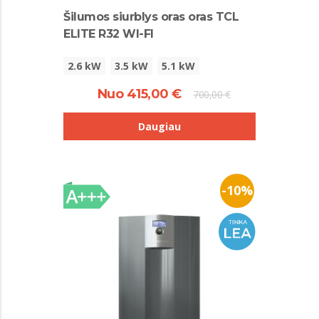
Šilumos siurblys oras oras TCL
ELITE R32 WI-FI
2.6 kW
3.5 kW
5.1 kW
Nuo 415,00 €
700,00 €
Daugiau
-10%