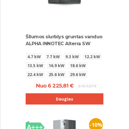
Šilumos siurblys gruntas vanduo
ALPHA INNOTEC Alterra SW
4.7 kW
7.7 kW
9.3 kW
12.2 kW
13.5 kW
16.9 kW
18.6 kW
22.4 kW
25.6 kW
29.6 kW
Nuo 6 225,81 €
6 917,57 €
Daugiau
-10%