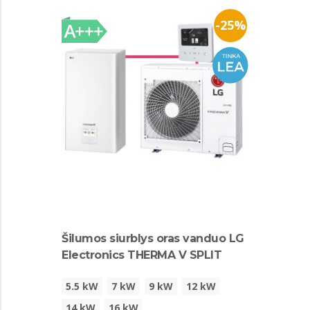
-25%
Šilumos siurblys oras vanduo LG
Electronics THERMA V SPLIT
5.5 kW
7 kW
9 kW
12 kW
14 kW
16 kW