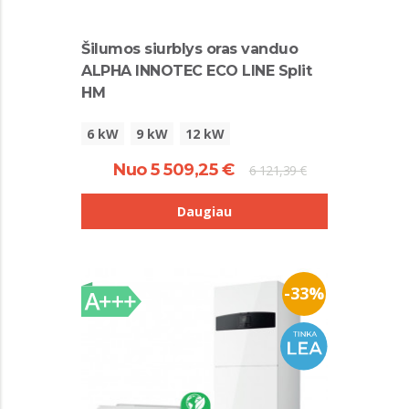
Šilumos siurblys oras vanduo
ALPHA INNOTEC ECO LINE Split
HM
6 kW
9 kW
12 kW
Nuo 5 509,25 €
6 121,39 €
Daugiau
-33%