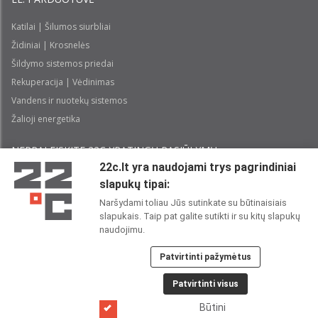
Katilai | Šilumos siurbliai
Židiniai | Krosnelės
Šildymo sistemos priedai
Rekuperacija | Vėdinimas
Vandens ir nuotekų sistemos
Žalioji energetika
NEPRALEISKITE 22С YPATINGŲ PASIŪLYMŲ:
22c.lt yra naudojami trys pagrindiniai
slapukų tipai:
Prenumeruoti
Naršydami toliau Jūs sutinkate su būtinaisiais
slapukais. Taip pat galite sutikti ir su kitų slapukų
Perskaičiau ir sutinku su 22C
Privatumo politika
naudojimu.
Patvirtinti pažymėtus
22C SOCIALINIUOSE TINKLUOSE:
Patvirtinti visus
Būtini