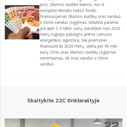
proc. šilumos siurblio kainos, nes iš
europinio klimato kaitos fondo
finansuojamas šilumos siurblių oras vanduo
ir žemė vanduo įsigijimas. Vidutinė parama
yra apie 2-3 tūkst. eurų, paraiškas nuo 2023
metų rugsėjo pabaigos priima Lietuvos
energetikos agentūra, šiai priemonei
finansuoti iki 2029 metų skirta per 90 mln.
eurų. Oras oras šilumos siurblių įsigijimas
neremiamas, tik oras vanduo ir žemė
vanduo.
Skaitykite 22C tinklaraštyje