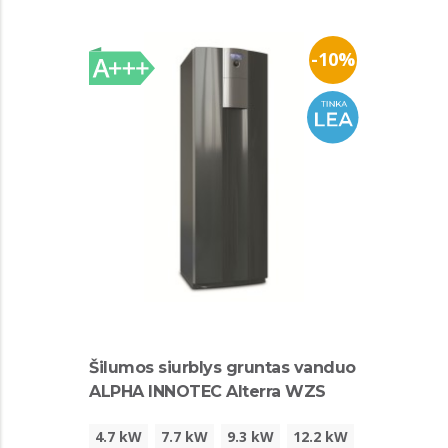
-10%
Šilumos siurblys gruntas vanduo
ALPHA INNOTEC Alterra WZS
4.7 kW
7.7 kW
9.3 kW
12.2 kW